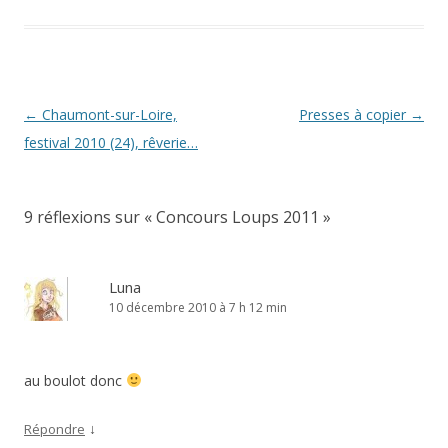
Navigation
←
Chaumont-sur-Loire,
Presses à copier
→
des
festival 2010 (24), rêverie…
articles
9 réflexions sur «
Concours Loups 2011
»
Luna
10 décembre 2010 à 7 h 12 min
au boulot donc
↓
Répondre