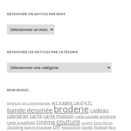
RETROUVER UN ARTICLE PAR MOIS
Retrouver
un
article
par
mois
RETROUVER LES ARTICLES PAR CATÉGORIE
Retrouver
les
articles
par
catégorie
MON NUAGE…
art trading card
ATC
allégorie
art contemporain
broderie
bande dessinée
cadeau
carte
carte maison
calendrier
carte postale ancienne
couture
cinéma
carte à publicité
cuisine
Deux-Sèvres
DIY
exposition
festival
famille
deuxième guerre mondiale
fleur