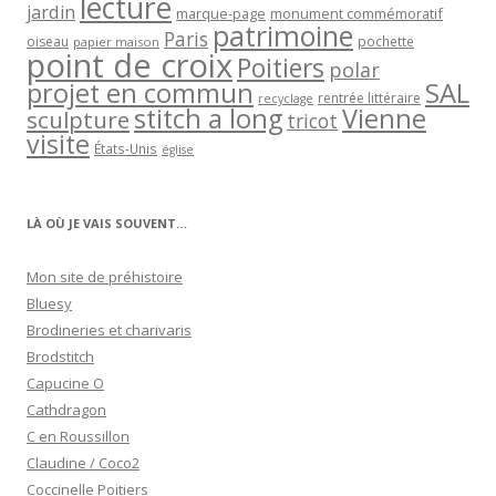
lecture
jardin
marque-page
monument commémoratif
patrimoine
Paris
oiseau
papier maison
pochette
point de croix
Poitiers
polar
projet en commun
SAL
rentrée littéraire
recyclage
stitch a long
Vienne
sculpture
tricot
visite
États-Unis
église
LÀ OÙ JE VAIS SOUVENT…
Mon site de préhistoire
Bluesy
Brodineries et charivaris
Brodstitch
Capucine O
Cathdragon
C en Roussillon
Claudine / Coco2
Coccinelle Poitiers