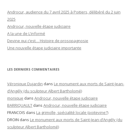
Androcur, audience du 7 avril 2025 à Poitiers, délibéré du 2 juin
2025
Androcur, nouvelle étape judiciaire
A la une de L’informé
Devine qui c’est… Histoire de prosopagnosie
Une nouvelle étape judiciaire importante
LES DERNIERS COMMENTAIRES
Véronique Dujardin
dans
Le monument aux morts de Saint-Jean-
d’Angély (du sculpteur Albert Bartholomé)
monique
dans
Androcur, nouvelle étape judiciaire
BARRIQUAULT
dans
Androcur, nouvelle étape judiciaire
FRANCOIS
dans
La grimolle, spécialité locale (poitevine?)
DROIN
dans
Le monument aux morts de Saint-Jean-d’Angély (du
sculpteur Albert Bartholomé)