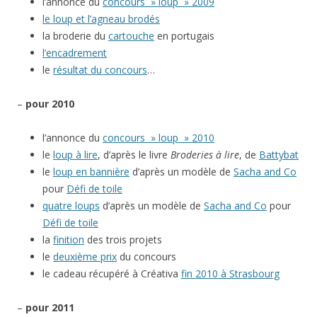
l’annonce du
concours » loup » 2009
le loup et l’agneau brodés
la broderie du
cartouche
en portugais
l’encadrement
le
résultat du concours
…
–
pour 2010
l’annonce du
concours » loup » 2010
le
loup à lire
, d’après le livre
Broderies à lire
, de
Battybat
le
loup en bannière
d’après un modèle de
Sacha and Co
pour
Défi de toile
quatre loups
d’après un modèle de
Sacha and Co
pour
Défi de toile
la
finition
des trois projets
le
deuxième prix
du concours
le cadeau récupéré à Créativa
fin 2010 à Strasbourg
–
pour 2011