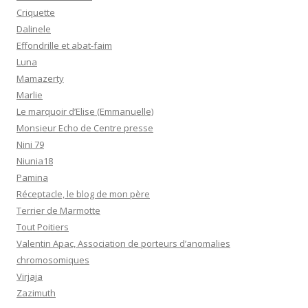
Criquette
Dalinele
Effondrille et abat-faim
Luna
Mamazerty
Marlie
Le marquoir d’Elise (Emmanuelle)
Monsieur Echo de Centre presse
Nini 79
Niunia18
Pamina
Réceptacle, le blog de mon père
Terrier de Marmotte
Tout Poitiers
Valentin Apac, Association de porteurs d’anomalies
chromosomiques
Virjaja
Zazimuth