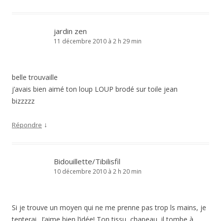
jardin zen
11 décembre 2010 à 2 h 29 min
belle trouvaille
j’avais bien aimé ton loup LOUP brodé sur toile jean
bizzzzz
↓
Répondre
Bidouillette/Tibilisfil
10 décembre 2010 à 2 h 20 min
Si je trouve un moyen qui ne me prenne pas trop ls mains, je
tenterai.. J’aime bien l’idée! Ton tissu, chapeau, il tombe à