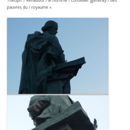
Théoph. / Renaudot / le nomme / conseiller g[énéra]l / des
pauvres du / royaume ».