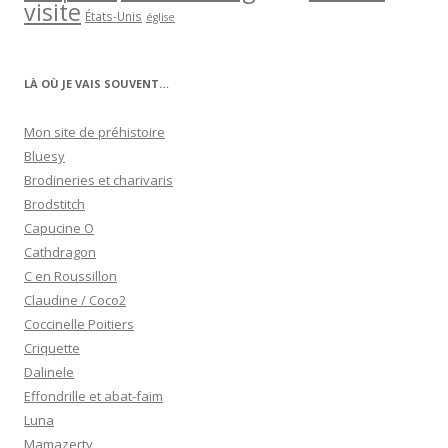
visite
États-Unis
église
LÀ OÙ JE VAIS SOUVENT…
Mon site de préhistoire
Bluesy
Brodineries et charivaris
Brodstitch
Capucine O
Cathdragon
C en Roussillon
Claudine / Coco2
Coccinelle Poitiers
Criquette
Dalinele
Effondrille et abat-faim
Luna
Mamazerty