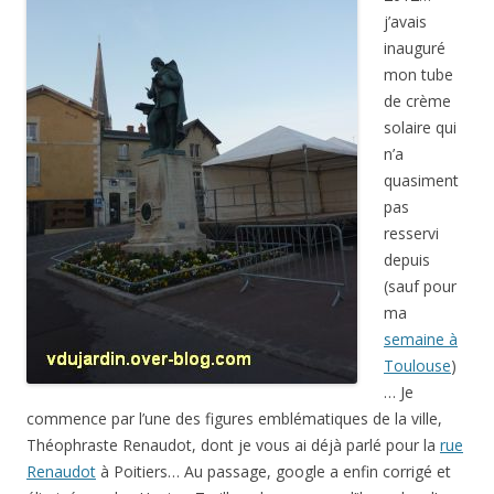
j’avais
inauguré
mon tube
de crème
solaire qui
n’a
quasiment
pas
resservi
depuis
(sauf pour
ma
semaine à
Toulouse
)
… Je
commence par l’une des figures emblématiques de la ville,
Théophraste Renaudot, dont je vous ai déjà parlé pour la
rue
Renaudot
à Poitiers… Au passage, google a enfin corrigé et