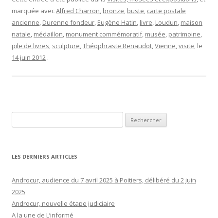
marquée avec
Alfred Charron
,
bronze
,
buste
,
carte postale
ancienne
,
Durenne fondeur
,
Eugène Hatin
,
livre
,
Loudun
,
maison
natale
,
médaillon
,
monument commémoratif
,
musée
,
patrimoine
,
pile de livres
,
sculpture
,
Théophraste Renaudot
,
Vienne
,
visite
, le
14 juin 2012
.
Rechercher :
LES DERNIERS ARTICLES
Androcur, audience du 7 avril 2025 à Poitiers, délibéré du 2 juin
2025
Androcur, nouvelle étape judiciaire
A la une de L’informé