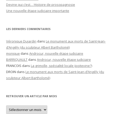
Devine qui c’est… Histoire de prosopagnosie
Une nouvelle étape judiciaire importante
LES DERNIERS COMMENTAIRES
Véronique Dujardin
dans
Le monument aux morts de Saint-Jean-
d’Angély (du sculpteur Albert Bartholomé)
monique
dans
Androcur, nouvelle étape judiciaire
BARRIQUAULT
dans
Androcur, nouvelle étape judiciaire
FRANCOIS
dans
La grimolle, spécialité locale (poitevine?)
DROIN
dans
Le monument aux morts de Saint-Jean-d’Angély (du
sculpteur Albert Bartholomé)
RETROUVER UN ARTICLE PAR MOIS
Retrouver
un
article