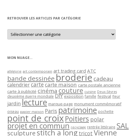
par
mois
RETROUVER LES ARTICLES PAR CATÉGORIE
Retrouver
les
articles
par
catégorie
MON NUAGE…
art trading card
ATC
allégorie
art contemporain
broderie
bande dessinée
cadeau
carte
carte maison
calendrier
carte postale ancienne
couture
cinéma
carte à publicité
cuisine
Deux-Sèvres
DIY
exposition
festival
famille
deuxième guerre mondiale
fleur
lecture
jardin
marque-page
monument commémoratif
patrimoine
Paris
oiseau
papier maison
pochette
point de croix
Poitiers
polar
projet en commun
SAL
rentrée littéraire
recyclage
stitch a long
Vienne
sculpture
tricot