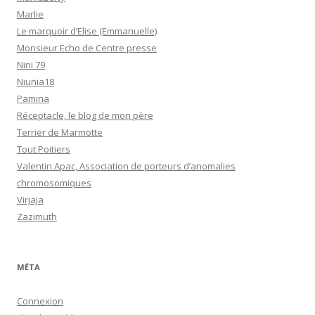
Marlie
Le marquoir d’Elise (Emmanuelle)
Monsieur Echo de Centre presse
Nini 79
Niunia18
Pamina
Réceptacle, le blog de mon père
Terrier de Marmotte
Tout Poitiers
Valentin Apac, Association de porteurs d’anomalies
chromosomiques
Virjaja
Zazimuth
MÉTA
Connexion