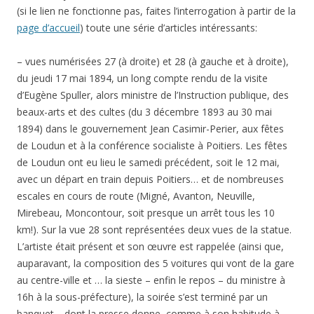
(si le lien ne fonctionne pas, faites l’interrogation à partir de la
page d’accueil
) toute une série d’articles intéressants:
– vues numérisées 27 (à droite) et 28 (à gauche et à droite),
du jeudi 17 mai
1894
, un long compte rendu de la visite
d’
Eugène Spuller, alors ministre de l’Instruction publique, des
beaux-arts et des cultes (du 3 décembre 1893 au 30 mai
1894) dans le gouvernement Jean Casimir-Perier, aux fêtes
de Loudun et à la conférence socialiste à Poitiers. Les fêtes
de Loudun ont eu lieu le samedi précédent, soit le 12 mai,
avec un départ en train depuis Poitiers… et de nombreuses
escales en cours de route (Migné, Avanton, Neuville,
Mirebeau, Moncontour, soit presque un arrêt tous les 10
km!). Sur la vue 28 sont représentées deux vues de la statue.
L’artiste était présent et son œuvre est rappelée (ainsi que,
auparavant, la composition des 5 voitures qui vont de la gare
au centre-ville et … la sieste – enfin le repos – du ministre à
16h à la sous-préfecture), la soirée s’est terminé par un
banquet… dont la presse donne, comme à son habitude à