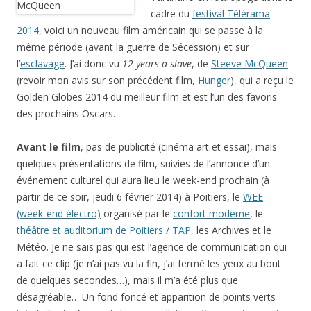
cadre du
festival Télérama
2014
, voici un nouveau film américain qui se passe à la
même période (avant la guerre de Sécession) et sur
l’
esclavage
. J’ai donc vu
12 years a slave
, de
Steeve McQueen
(revoir mon avis sur son précédent film,
Hunger
), qui a reçu le
Golden Globes 2014 du meilleur film et est l’un des favoris
des prochains Oscars.
Avant le film
, pas de publicité (cinéma art et essai), mais
quelques présentations de film, suivies de l’annonce d’un
événement culturel qui aura lieu le week-end prochain (à
partir de ce soir, jeudi 6 février 2014) à Poitiers, le
WEE
(week-end électro)
organisé par le
confort moderne
, le
théâtre et auditorium de Poitiers / TAP
, les Archives et le
Météo. Je ne sais pas qui est l’agence de communication qui
a fait ce clip (je n’ai pas vu la fin, j’ai fermé les yeux au bout
de quelques secondes…), mais il m’a été plus que
désagréable… Un fond foncé et apparition de points verts