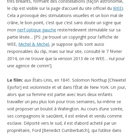
très brillants, formant des constellations (façon astronomie,
le clip est visible sur la page d’accueil du site officiel du
WEE
).
Cela a provoqué des stimulations visuelles et un bon mal de
crâne, le bon point, c’est que c’est sans doute un signe que
mon
nerf optique gauche
reste/redevient stimulable sur sa
partie lésée… [PS: j’ai trouvé un copyright pour l’affiche de
WEE,
Michel & Michel
, je suppose qu’ils sont aussi
responsables du clip, mais sur leur site, consulté le 7 février
2014, on ne trouve que la version 2013 de ce WEE… nul pour
une agence de comm’].
Le film:
aux États-Unis, en 1841. Solomon Northup [Chiwetel
Ejiofor] est violonniste et vit dans l’État de New York. Un jour,
alors que sa femme est partie avec leurs deux enfants
travailler un peu plus loin pour trois semaines, lui-même se
voit proposer un boulot à Wahington. Au cours d’une soirée,
ses compagnons le saoûlent, il est enlevé et vendu comme
esclave. Déporté vers le sud, il est d’abord acheté par un
propriétaire, Ford [Benedict Cumberbatch], qui l’utilise dans