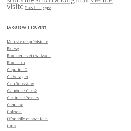
sculpture
tricot
visite
États-Unis
église
LÀ OÙ JE VAIS SOUVENT…
Mon site de préhistoire
Bluesy
Brodineries et charivaris
Brodstitch
Capucine O
Cathdragon
C en Roussillon
Claudine / Coco2
Coccinelle Poitiers
Criquette
Dalinele
Effondrille et abat-faim
Luna