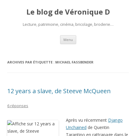
Le blog de Véronique D
Lecture, patrimoine, cinéma, bricolage, broderie…
Aller
Menu
au
contenu
ARCHIVES PAR ÉTIQUETTE :
MICHAEL FASSBENDER
12 years a slave, de Steeve McQueen
6 réponses
Après vu récemment
Django
Unchained
de Quentin
Tarantino en rattrapage dans le