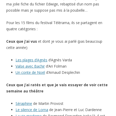
ma jolie fiche du fichier Edwige, rebaptisé d’un nom pas
possible mais je suppose pas mis à la poubelle…
Pour les 15 films du festival Télérama, ils se partagent en
quatre catégories :
Ceux que j’ai vus
et dont je vous ai parlé (pas beaucoup
cette année)
Les plages d’Agnès
d’Agnès Varda
Valse avec Bachir
d’Ari Folman
Un conte de Noël
d’Arnaud Desplechin
Ceux que j’ai ratés et que je vais essayer de voir cette
semaine au théâtre
Séraphine
de Martin Provost
Le silence de Lorna
de Jean-Pierre et Luc Dardenne
La vie moderne
de Raymond Depardon (celui là, il est