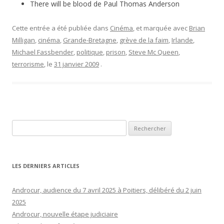
There will be blood de Paul Thomas Anderson
Cette entrée a été publiée dans
Cinéma
, et marquée avec
Brian
Milligan
,
cinéma
,
Grande-Bretagne
,
grève de la faim
,
Irlande
,
Michael Fassbender
,
politique
,
prison
,
Steve Mc Queen
,
terrorisme
, le
31 janvier 2009
.
Rechercher :
LES DERNIERS ARTICLES
Androcur, audience du 7 avril 2025 à Poitiers, délibéré du 2 juin
2025
Androcur, nouvelle étape judiciaire