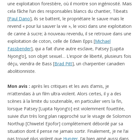
une exploitation forestière, où il montre son ingéniosité. Mais
cela fâche l’un des responsables blancs du chantier, Tibeats
[
Paul Dano
], ils se battent, le propriétaire le sauve mais le
revend « pour lui sauver la vie », le voici dans une exploitation
de canne à sucre; à nouveau revendu, il se retrouve dans une
exploitation de coton, celle de Edwin Epps [
Michael
Fassbender
], qui a fait d’une autre esclave, Patsey [Lupita
Nyong’o], son objet sexuel… L’espoir de liberté, plusieurs fois
déçu, viendra de Bass [
Brad Pitt
], un charpentier canadien
abolitionniste.
Mon avis :
après les critiques et les avis d’amis, je
m’attendais à un film ultra-violent. Alors certes, il y a des
scènes à la limite du soutenable, en particulier vers la fin,
lorsque Patsey [Lupita Nyong’o] est violemment fouettée,
suivie d’un très long plan rapproché sur le visage de Solomon
Northup [Chiwetel Ejiofor] complètement débordé par sa
situation dont il pense ne jamais sortir. Finalement, je ne l’ai
pas trouvé plus violent que
Hunger
. J’ai bien aimé aussi dans