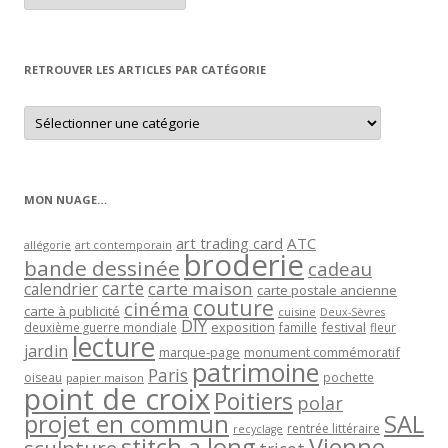
article
par
mois
RETROUVER LES ARTICLES PAR CATÉGORIE
Retrouver
les
articles
par
catégorie
MON NUAGE…
art trading card
ATC
allégorie
art contemporain
broderie
bande dessinée
cadeau
carte
carte maison
calendrier
carte postale ancienne
couture
cinéma
carte à publicité
cuisine
Deux-Sèvres
DIY
exposition
festival
famille
deuxième guerre mondiale
fleur
lecture
jardin
marque-page
monument commémoratif
patrimoine
Paris
oiseau
papier maison
pochette
point de croix
Poitiers
polar
projet en commun
SAL
rentrée littéraire
recyclage
stitch a long
Vienne