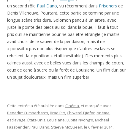
un second rôle
Paul Dano
, vu récemment dans
Prisoners
de
Denis Villeneuve. Pourtant, cette partie se termine par une
longue scène très dure, Solomon pendu à un arbre, avec
juste la pointe des pieds au sol dans la boue, il faut à tout
prix qu’il se maintienne pour ne pas être étranglé (le maître
avait choisi de le sauver de la pendaison, mais il ne
« pouvait » pas non plus risquer que d’autres esclaves se
rebellent, la « punition » était inévitable). Des moments plus
calmes aussi, avec de belles vues dans les champs de coton,
ceux de cane à sucre ou la forêt de Louisiane. Un film dur, sur
un sujet douloureux, mais un film superbe!
Cette entrée a été publiée dans
Cinéma
, et marquée avec
Benedict Cumberbatch
,
Brad Pitt
,
Chiwetel Ejiofor
,
cinéma
,
esclavage
,
États-Unis
,
Louisiane
,
Lupita Nyong'o
,
Michael
Fassbender
,
Paul Dano
,
Steeve McQueen
, le
6 février 2014
.