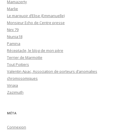
Mamazerty
Marlie
Le marquoir d’Elise (Emmanuelle)
Monsieur Echo de Centre presse
Nini 79
Niunia18
Pamina
Réceptacle, le blog de mon père
Terrier de Marmotte
Tout Poitiers
Valentin Apac, Association de porteurs d’anomalies
chromosomiques
Virjaja
Zazimuth
MÉTA
Connexion