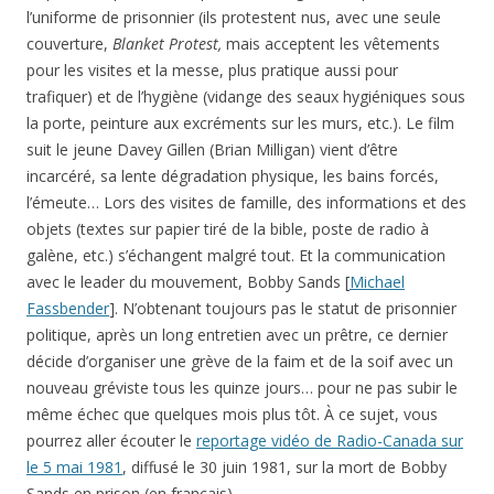
l’uniforme de prisonnier (ils protestent nus, avec une seule
couverture,
Blanket Protest,
mais acceptent les vêtements
pour les visites et la messe, plus pratique aussi pour
trafiquer) et de l’hygiène (vidange des seaux hygiéniques sous
la porte, peinture aux excréments sur les murs, etc.). Le film
suit le jeune Davey Gillen (Brian Milligan) vient d’être
incarcéré, sa lente dégradation physique, les bains forcés,
l’émeute… Lors des visites de famille, des informations et des
objets (textes sur papier tiré de la bible, poste de radio à
galène, etc.) s’échangent malgré tout. Et la communication
avec le leader du mouvement, Bobby Sands [
Michael
Fassbender
]. N’obtenant toujours pas le statut de prisonnier
politique, après un long entretien avec un prêtre, ce dernier
décide d’organiser une grève de la faim et de la soif avec un
nouveau gréviste tous les quinze jours… pour ne pas subir le
même échec que quelques mois plus tôt. À ce sujet, vous
pourrez aller écouter le
reportage vidéo de Radio-Canada sur
le 5 mai 1981
, diffusé le 30 juin 1981, sur la mort de Bobby
Sands en prison (en français).