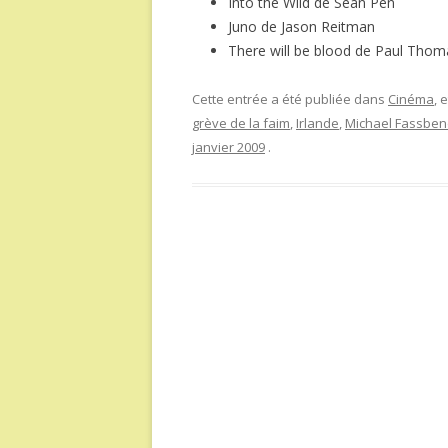
Into the Wild de Sean Pen
Juno de Jason Reitman
There will be blood de Paul Tho
Cette entrée a été publiée dans
Cinéma
, 
grève de la faim
,
Irlande
,
Michael Fassben
janvier 2009
.