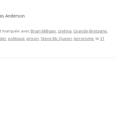
mas Anderson
et marquée avec
Brian Milligan
,
cinéma
,
Grande-Bretagne
,
der
,
politique
,
prison
,
Steve Mc Queen
,
terrorisme
, le
31