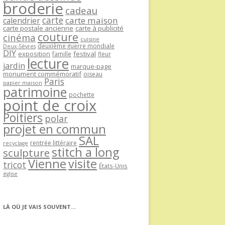
broderie
cadeau
carte
carte maison
calendrier
carte postale ancienne
carte à publicité
couture
cinéma
cuisine
deuxième guerre mondiale
Deux-Sèvres
DIY
exposition
festival
famille
fleur
lecture
jardin
marque-page
monument commémoratif
oiseau
Paris
papier maison
patrimoine
pochette
point de croix
Poitiers
polar
projet en commun
SAL
rentrée littéraire
recyclage
stitch a long
sculpture
Vienne
visite
tricot
États-Unis
église
LÀ OÙ JE VAIS SOUVENT…