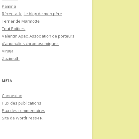
Pamina
Réceptacle, le blog de mon père
Terrier de Marmotte
Tout Poitiers
Valentin Apac, Association de porteurs
d’anomalies chromosomiques
Virjaja
Zazimuth
MÉTA
Connexion
Flux des publications
Flux des commentaires
Site de WordPress-FR