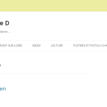
e D
roderie…
Aller
au
ONT-SUR-LOIRE
INDEX
LECTURE
POITIERS ET POITOU-CH
contenu
M
een