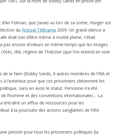
0 juin 1981, sur la mort de Bobby Sands en prison (en
r
d’Ari Folman, que j’avais vu lors de sa sortie,
Hunger
est
sélection du
festival Télérama
2009. Un grand silence a
lle était loin d’être même à moitié pleine, c’était
y a pas encore d’odeurs en même temps que les images.
 côtés, IRA, régime de Thatcher (que l’on entend en voie
tes de la faim (Bobby Sands, 6 autres membres de l’IRA et
s à l’extérieur pour que ces prisonniers obtiennent les
politique, sans en avoir le statut. Personne n’a été
ts de l’homme et des conventions internationales… La
 a entraîné un afflux de ressources pour les
bué à la poursuite des actions sanglantes de l’IRA
 une pensée pour tous les prisonniers politiques (la