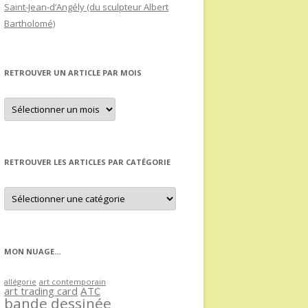
Saint-Jean-d’Angély (du sculpteur Albert
Bartholomé)
RETROUVER UN ARTICLE PAR MOIS
Retrouver
un
article
par
mois
RETROUVER LES ARTICLES PAR CATÉGORIE
Retrouver
les
articles
par
catégorie
MON NUAGE…
allégorie
art contemporain
art trading card
ATC
bande dessinée