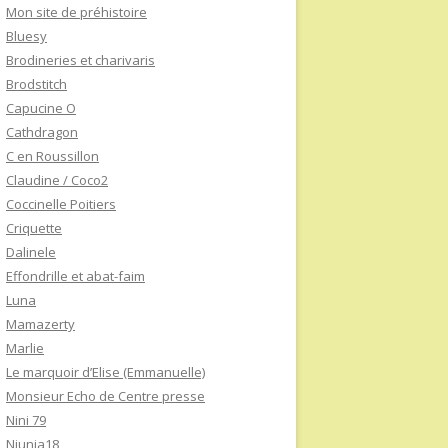
Mon site de préhistoire
Bluesy
Brodineries et charivaris
Brodstitch
Capucine O
Cathdragon
C en Roussillon
Claudine / Coco2
Coccinelle Poitiers
Criquette
Dalinele
Effondrille et abat-faim
Luna
Mamazerty
Marlie
Le marquoir d’Elise (Emmanuelle)
Monsieur Echo de Centre presse
Nini 79
Niunia18