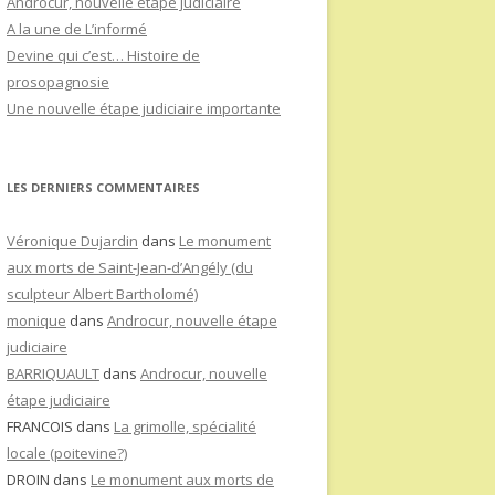
Androcur, nouvelle étape judiciaire
A la une de L’informé
Devine qui c’est… Histoire de
prosopagnosie
Une nouvelle étape judiciaire importante
LES DERNIERS COMMENTAIRES
Véronique Dujardin
dans
Le monument
aux morts de Saint-Jean-d’Angély (du
sculpteur Albert Bartholomé)
monique
dans
Androcur, nouvelle étape
judiciaire
BARRIQUAULT
dans
Androcur, nouvelle
étape judiciaire
FRANCOIS
dans
La grimolle, spécialité
locale (poitevine?)
DROIN
dans
Le monument aux morts de