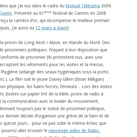
ilms que j’ai vus dans le cadre du
festival Télérama
2009.
ème
 Queen
. Présenté au 61
festival de Cannes en 2008
a reçu la caméra d’or, qui récompense le meilleur premier
puis, j’ai aussi vu
12 years a slave
].
e la prison de Long Kesh / Maze, en Irlande du Nord. Des
de prisonniers politiques. N’ayant à leur disposition que
 l’uniforme de prisonnier (ils protestent nus, avec une
cceptent les vêtements pour les visites et la messe,
e l’hygiène (vidange des seaux hygiéniques sous la porte,
.). Le film suit le jeune Davey Gillen (Brian Milligan)
tion physique, les bains forcés, l’émeute… Lors des visites
s (textes sur papier tiré de la bible, poste de radio à
 Et la communication avec le leader du mouvement,
obtenant toujours pas le statut de prisonnier politique,
ce dernier décide d’organiser une grève de la faim et de
les quinze jours… pour ne pas subir le même échec que
 pourrez aller écouter le
reportage vidéo de Radio-