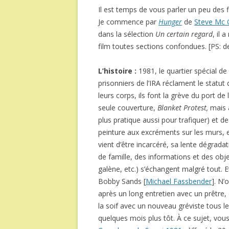
Il est temps de vous parler un peu des f
Je commence par
Hunger
de
Steve Mc
dans la sélection
Un certain regard
, il 
film toutes sections confondues. [PS: de
L’histoire :
1981, le quartier spécial d
prisonniers de l’IRA réclament le statut 
leurs corps, ils font la grève du port de
seule couverture,
Blanket Protest,
mais a
plus pratique aussi pour trafiquer) et d
peinture aux excréments sur les murs, etc
vient d’être incarcéré, sa lente dégrada
de famille, des informations et des objet
galène, etc.) s’échangent malgré tout.
Bobby Sands [
Michael Fassbender
]. N’
après un long entretien avec un prêtre, 
la soif avec un nouveau gréviste tous 
quelques mois plus tôt. À ce sujet, vous