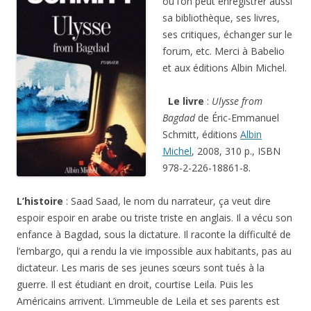
où l’on peut enregistrer aussi
sa bibliothèque, ses livres,
ses critiques, échanger sur le
forum, etc. Merci à Babelio
et aux éditions Albin Michel.
Le livre
:
Ulysse from
Bagdad
de Éric-Emmanuel
Schmitt, éditions
Albin
Michel
, 2008, 310 p., ISBN
978-2-226-18861-8.
L’histoire
: Saad Saad, le nom du narrateur, ça veut dire
espoir espoir en arabe ou triste triste en anglais. Il a vécu son
enfance à Bagdad, sous la dictature. Il raconte la difficulté de
l’embargo, qui a rendu la vie impossible aux habitants, pas au
dictateur. Les maris de ses jeunes sœurs sont tués à la
guerre. Il est étudiant en droit, courtise Leila. Puis les
Américains arrivent. L’immeuble de Leila et ses parents est