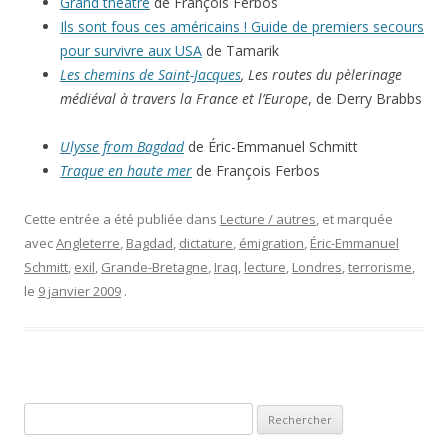
Grand théâtre
de François Ferbos
Ils sont fous ces américains ! Guide de premiers secours
pour survivre aux USA
de Tamarik
Les chemins de Saint-Jacques
, Les routes du pèlerinage
médiéval à travers la France et l’Europe
, de Derry Brabbs
Ulysse from Bagdad
de Éric-Emmanuel Schmitt
Traque en haute mer
de François Ferbos
Cette entrée a été publiée dans
Lecture / autres
, et marquée
avec
Angleterre
,
Bagdad
,
dictature
,
émigration
,
Éric-Emmanuel
Schmitt
,
exil
,
Grande-Bretagne
,
Iraq
,
lecture
,
Londres
,
terrorisme
,
le
9 janvier 2009
.
Rechercher :