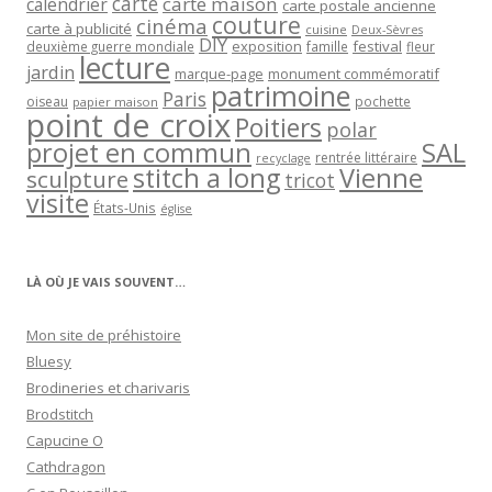
carte
carte maison
calendrier
carte postale ancienne
couture
cinéma
carte à publicité
cuisine
Deux-Sèvres
DIY
exposition
festival
famille
deuxième guerre mondiale
fleur
lecture
jardin
marque-page
monument commémoratif
patrimoine
Paris
oiseau
papier maison
pochette
point de croix
Poitiers
polar
projet en commun
SAL
rentrée littéraire
recyclage
stitch a long
Vienne
sculpture
tricot
visite
États-Unis
église
LÀ OÙ JE VAIS SOUVENT…
Mon site de préhistoire
Bluesy
Brodineries et charivaris
Brodstitch
Capucine O
Cathdragon