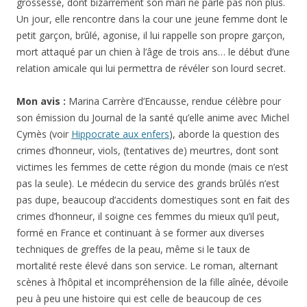
grossesse, dont bizarrement son mari ne parle pas non plus.
Un jour, elle rencontre dans la cour une jeune femme dont le
petit garçon, brûlé, agonise, il lui rappelle son propre garçon,
mort attaqué par un chien à l’âge de trois ans… le début d’une
relation amicale qui lui permettra de révéler son lourd secret.
Mon avis :
Marina Carrère d’Encausse, rendue célèbre pour
son émission du Journal de la santé qu’elle anime avec Michel
Cymès (voir
Hippocrate aux enfers
), aborde la question des
crimes d’honneur, viols, (tentatives de) meurtres, dont sont
victimes les femmes de cette région du monde (mais ce n’est
pas la seule). Le médecin du service des grands brûlés n’est
pas dupe, beaucoup d’accidents domestiques sont en fait des
crimes d’honneur, il soigne ces femmes du mieux qu’il peut,
formé en France et continuant à se former aux diverses
techniques de greffes de la peau, même si le taux de
mortalité reste élevé dans son service. Le roman, alternant
scènes à l’hôpital et incompréhension de la fille aînée, dévoile
peu à peu une histoire qui est celle de beaucoup de ces