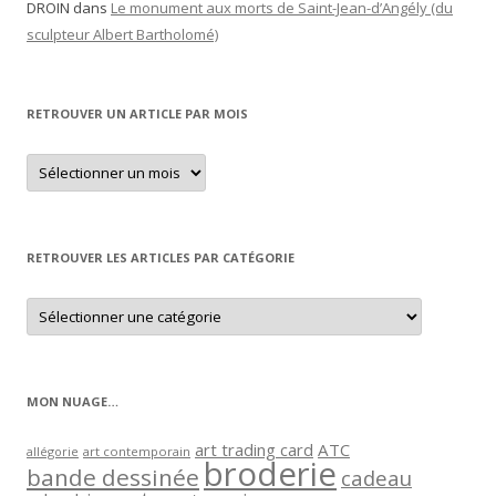
DROIN
dans
Le monument aux morts de Saint-Jean-d’Angély (du
sculpteur Albert Bartholomé)
RETROUVER UN ARTICLE PAR MOIS
Retrouver
un
article
par
mois
RETROUVER LES ARTICLES PAR CATÉGORIE
Retrouver
les
articles
par
catégorie
MON NUAGE…
art trading card
ATC
allégorie
art contemporain
broderie
bande dessinée
cadeau