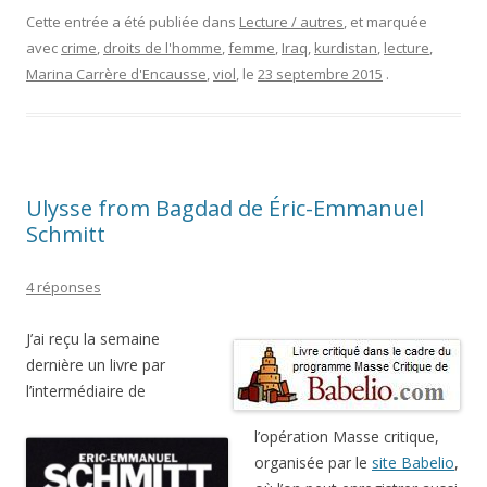
Cette entrée a été publiée dans
Lecture / autres
, et marquée
avec
crime
,
droits de l'homme
,
femme
,
Iraq
,
kurdistan
,
lecture
,
Marina Carrère d'Encausse
,
viol
, le
23 septembre 2015
.
Ulysse from Bagdad de Éric-Emmanuel
Schmitt
4 réponses
J’ai reçu la semaine
dernière un livre par
l’intermédiaire de
l’opération Masse critique,
organisée par le
site Babelio
,