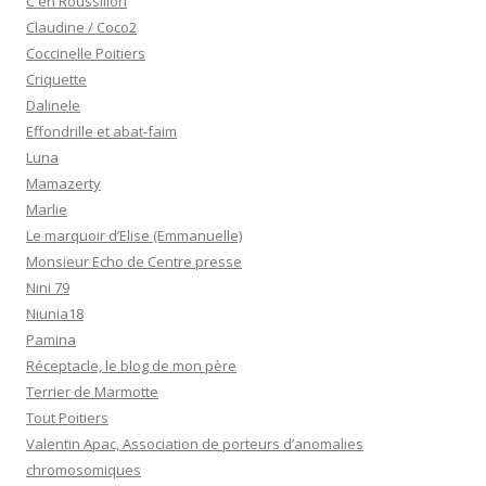
C en Roussillon
Claudine / Coco2
Coccinelle Poitiers
Criquette
Dalinele
Effondrille et abat-faim
Luna
Mamazerty
Marlie
Le marquoir d’Elise (Emmanuelle)
Monsieur Echo de Centre presse
Nini 79
Niunia18
Pamina
Réceptacle, le blog de mon père
Terrier de Marmotte
Tout Poitiers
Valentin Apac, Association de porteurs d’anomalies
chromosomiques