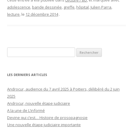
Cette entrée a été publiée dans
Lecture / BD
, et marquée avec
adolescence
,
bande dessinée
,
greffe
,
hôpital
,
Julien Parra
,
lecture
, le
12 décembre 2014
.
Rechercher :
LES DERNIERS ARTICLES
Androcur, audience du 7 avril 2025 à Poitiers, délibéré du 2 juin
2025
Androcur, nouvelle étape judiciaire
A la une de L’informé
Devine qui c’est… Histoire de prosopagnosie
Une nouvelle étape judiciaire importante