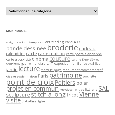
Retrouver
les
articles
par
catégorie
MON NUAGE…
art trading card
ATC
allégorie
art contemporain
broderie
bande dessinée
cadeau
carte
carte maison
calendrier
carte postale ancienne
couture
cinéma
carte à publicité
cuisine
Deux-Sèvres
DIY
exposition
festival
famille
deuxième guerre mondiale
fleur
lecture
jardin
marque-page
monument commémoratif
patrimoine
Paris
oiseau
papier maison
pochette
point de croix
Poitiers
polar
projet en commun
SAL
rentrée littéraire
recyclage
stitch a long
Vienne
sculpture
tricot
visite
États-Unis
église