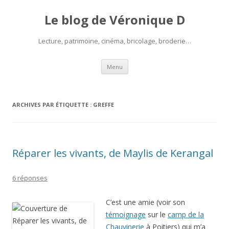
Le blog de Véronique D
Lecture, patrimoine, cinéma, bricolage, broderie…
Aller
Menu
au
contenu
ARCHIVES PAR ÉTIQUETTE :
GREFFE
Réparer les vivants, de Maylis de Kerangal
6 réponses
C’est une amie (voir son
témoignage
sur le
camp de la
Chauvinerie
à Poitiers) qui m’a