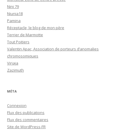
Nini 79
Niunia18
Pamina
Réceptacle, le blog de mon père
Terrier de Marmotte
Tout Poitiers
Valentin Apac, Association de porteurs d’anomalies
chromosomiques
Virjaja
Zazimuth
MÉTA
Connexion
Flux des publications
Flux des commentaires
Site de WordPress-FR