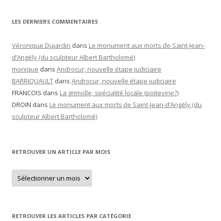
LES DERNIERS COMMENTAIRES
Véronique Dujardin
dans
Le monument aux morts de Saint-Jean-
d’Angély (du sculpteur Albert Bartholomé)
monique
dans
Androcur, nouvelle étape judiciaire
BARRIQUAULT
dans
Androcur, nouvelle étape judiciaire
FRANCOIS
dans
La grimolle, spécialité locale (poitevine?)
DROIN
dans
Le monument aux morts de Saint-Jean-d’Angély (du
sculpteur Albert Bartholomé)
RETROUVER UN ARTICLE PAR MOIS
Retrouver
un
article
par
mois
RETROUVER LES ARTICLES PAR CATÉGORIE