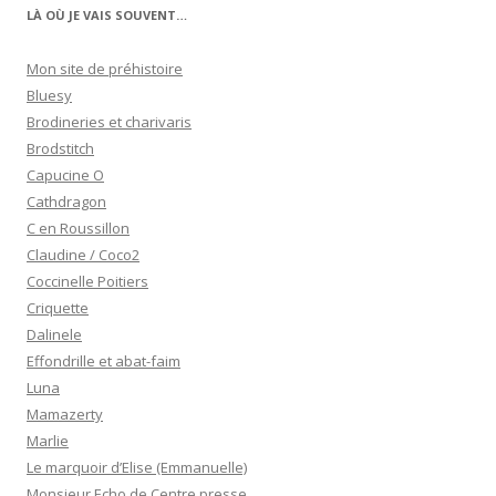
LÀ OÙ JE VAIS SOUVENT…
Mon site de préhistoire
Bluesy
Brodineries et charivaris
Brodstitch
Capucine O
Cathdragon
C en Roussillon
Claudine / Coco2
Coccinelle Poitiers
Criquette
Dalinele
Effondrille et abat-faim
Luna
Mamazerty
Marlie
Le marquoir d’Elise (Emmanuelle)
Monsieur Echo de Centre presse