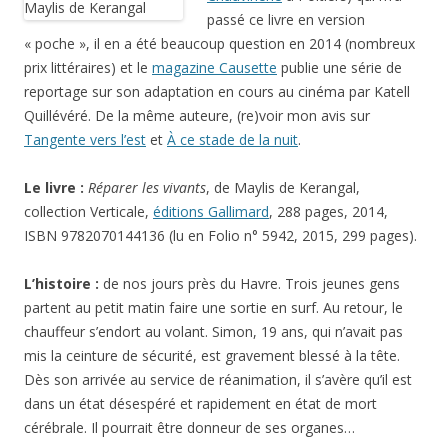
passé ce livre en version
« poche », il en a été beaucoup question en 2014 (nombreux
prix littéraires) et le
magazine Causette
publie une série de
reportage sur son adaptation en cours au cinéma par Katell
Quillévéré. De la même auteure, (re)voir mon avis sur
Tangente vers l’est
et
À ce stade de la nuit
.
Le livre :
Réparer les vivants
, de Maylis de Kerangal,
collection Verticale,
éditions Gallimard
, 288 pages, 2014,
ISBN 9782070144136 (lu en Folio n° 5942, 2015, 299 pages).
L’histoire :
de nos jours près du Havre. Trois jeunes gens
partent au petit matin faire une sortie en surf. Au retour, le
chauffeur s’endort au volant. Simon, 19 ans, qui n’avait pas
mis la ceinture de sécurité, est gravement blessé à la tête.
Dès son arrivée au service de réanimation, il s’avère qu’il est
dans un état désespéré et rapidement en état de mort
cérébrale. Il pourrait être donneur de ses organes…