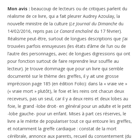
Mon avis :
beaucoup de lecteurs ou de critiques parlent du
réalisme de ce livre, qui a fait pleurer Audrey Azoulay, la
nouvelle ministre de la culture (
Le Journal du Dimanche
du
14/02/2016, repris pas
Le Canard enchaîné
du 17 février).
Réalisme peut-être, surtout de longues descriptions que j’ai
trouvées parfois ennuyeuses (les états d’âme de l’un ou de
l’autre des personnages, avec de longues digressions qui ont
pour fonction surtout de faire reprendre leur souffle au
lecteur). Je trouve dommage que pour un livre qui semble
documenté sur le thème des greffes, il y ait une grosse
imprécision page 185 (en édition Folio): dans la « vraie vie »
(« vraie mort » plutôt), le foie et les reins ont chacun deux
receveurs, pas un seul, car il y a deux reins et deux lobes au
foie, le grand -lobe droit- en général pour un adulte et le petit
-lobe gauche- pour un enfant. Mises à part ces réserves, le
livre a le mérite de populariser tout ce qui entoure les greffes,
et notamment la greffe cardiaque : constat de la mort
cérébrale, annonce aux parents, recueil du consentement (du