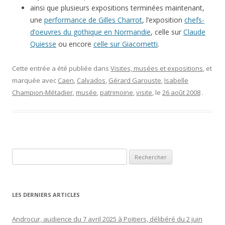
ainsi que plusieurs expositions terminées maintenant,
une
performance de Gilles Charrot
, l’exposition
chefs-
d’oeuvres du gothique en Normandie
, celle sur
Claude
Quiesse
ou encore
celle sur Giacometti
.
Cette entrée a été publiée dans
Visites, musées et expositions
, et
marquée avec
Caen
,
Calvados
,
Gérard Garouste
,
Isabelle
Champion-Métadier
,
musée
,
patrimoine
,
visite
, le
26 août 2008
.
Rechercher :
LES DERNIERS ARTICLES
Androcur, audience du 7 avril 2025 à Poitiers, délibéré du 2 juin