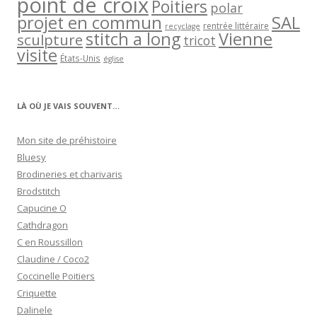
point de croix
Poitiers
polar
projet en commun
SAL
rentrée littéraire
recyclage
stitch a long
Vienne
sculpture
tricot
visite
États-Unis
église
LÀ OÙ JE VAIS SOUVENT…
Mon site de préhistoire
Bluesy
Brodineries et charivaris
Brodstitch
Capucine O
Cathdragon
C en Roussillon
Claudine / Coco2
Coccinelle Poitiers
Criquette
Dalinele