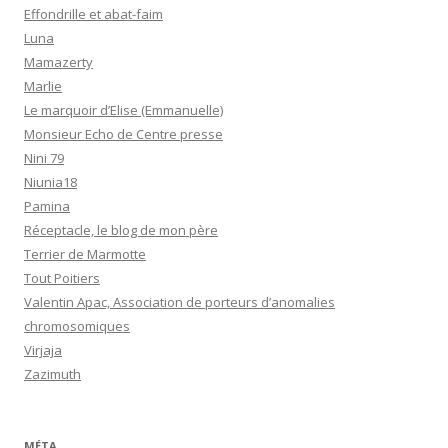
Effondrille et abat-faim
Luna
Mamazerty
Marlie
Le marquoir d’Elise (Emmanuelle)
Monsieur Echo de Centre presse
Nini 79
Niunia18
Pamina
Réceptacle, le blog de mon père
Terrier de Marmotte
Tout Poitiers
Valentin Apac, Association de porteurs d’anomalies
chromosomiques
Virjaja
Zazimuth
MÉTA