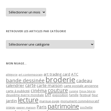
Retrouver
un
article
par
mois
RETROUVER LES ARTICLES PAR CATÉGORIE
Retrouver
les
articles
par
catégorie
MON NUAGE…
art trading card
ATC
allégorie
art contemporain
broderie
bande dessinée
cadeau
carte
carte maison
calendrier
carte postale ancienne
couture
cinéma
carte à publicité
cuisine
Deux-Sèvres
DIY
exposition
festival
famille
deuxième guerre mondiale
fleur
lecture
jardin
marque-page
monument commémoratif
patrimoine
Paris
oiseau
papier maison
pochette