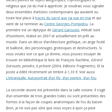
religieux que j’ai du mal à apprécier. Je voudrais vous signaler
deux ensembles d’artistes contemporains qui auraient eu
toute leur place à
traces du sacré que j’ai vue en mai
et qui
vient de se terminer au
Centre Georges-Pompidou
. La
première est un diptyque de
Gérard Garouste
, intitulé
Isaïe
d’Issenheim
, réalisé en 2007 et actuellement en prêt au
musée. Dans un décor d’architecture gothique, un ange ficelé
et bailloné, des personnages grotesques et destructurés. Si
vous voulez voir ce que ça donne, vous pouvez essayer de
trouver en bibliothèque le livre de François Rachline,
Gérard
Garouste, peindre, à présent
(2004, éditions Fragments). Et la
poste a édité récemment un timbre à 1,33 €. Voir aussi
L’intranquille. Autoportrait d’un fils, d’un peintre, d’un fou
.
La seconde œuvre est présentée dans la salle voisine. Il s’agit
d’un ensemble de trois grandes toiles où sont présentées des
formes à la façon de coupes anatomiques de l’os du bassin
(bon, je ne suis pas sûre que vous voyez à quoi ça peut