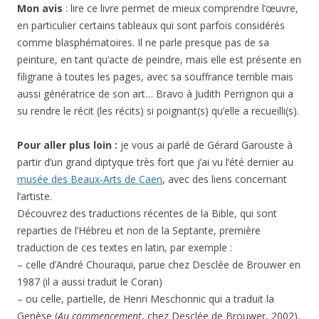
Mon avis
: lire ce livre permet de mieux comprendre l’œuvre,
en particulier certains tableaux qui sont parfois considérés
comme blasphématoires. Il ne parle presque pas de sa
peinture, en tant qu’acte de peindre, mais elle est présente en
filigrane à toutes les pages, avec sa souffrance terrible mais
aussi génératrice de son art… Bravo à Judith Perrignon qui a
su rendre le récit (les récits) si poignant(s) qu’elle a recueilli(s).
Pour aller plus loin :
je vous ai parlé de Gérard Garouste à
partir d’un grand diptyque très fort que j’ai vu l’été dernier au
musée des Beaux-Arts de Caen
, avec des liens concernant
l’artiste.
Découvrez des traductions récentes de la Bible, qui sont
reparties de l’Hébreu et non de la Septante, première
traduction de ces textes en latin, par exemple :
– celle d’André Chouraqui, parue chez Desclée de Brouwer en
1987 (il a aussi traduit le Coran)
– ou celle, partielle, de Henri Meschonnic qui a traduit la
Genèse (
Au commencement
, chez Desclée de Brouwer, 2002),