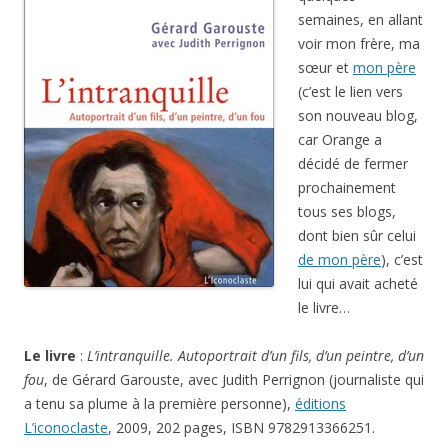
semaines, en allant
voir mon frère, ma
sœur et
mon père
(c’est le lien vers
son nouveau blog,
car Orange a
décidé de fermer
prochainement
tous ses blogs,
dont bien sûr celui
de mon père
), c’est
lui qui avait acheté
le livre…
Le livre
:
L’intranquille. Autoportrait d’un fils, d’un peintre, d’un
fou
, de Gérard Garouste, avec Judith Perrignon (journaliste qui
a tenu sa plume à la première personne),
éditions
L’iconoclaste
, 2009, 202 pages, ISBN 9782913366251.