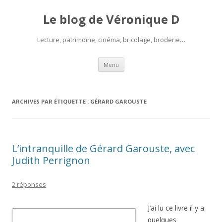
Le blog de Véronique D
Lecture, patrimoine, cinéma, bricolage, broderie…
Aller
Menu
au
contenu
ARCHIVES PAR ÉTIQUETTE :
GÉRARD GAROUSTE
L’intranquille de Gérard Garouste, avec
Judith Perrignon
2 réponses
J’ai lu ce livre il y a
quelques