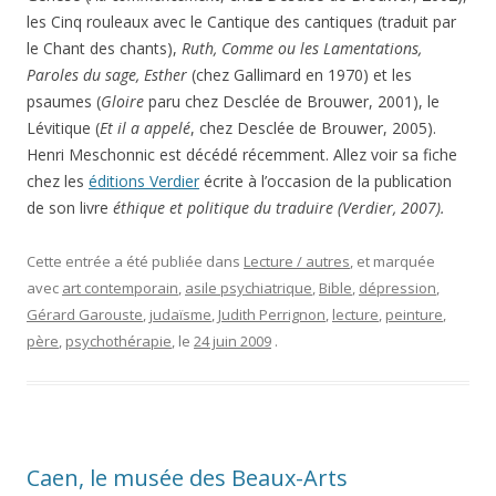
les Cinq rouleaux avec le Cantique des cantiques (traduit par
le Chant des chants),
Ruth, Comme ou les Lamentations,
Paroles du sage, Esther
(chez Gallimard en 1970) et les
psaumes (
Gloire
paru chez Desclée de Brouwer, 2001), le
Lévitique (
Et il a appelé
, chez Desclée de Brouwer, 2005).
Henri Meschonnic est décédé récemment. Allez voir sa fiche
chez les
éditions Verdier
écrite à l’occasion de la publication
de son livre
éthique et politique du traduire (Verdier, 2007).
Cette entrée a été publiée dans
Lecture / autres
, et marquée
avec
art contemporain
,
asile psychiatrique
,
Bible
,
dépression
,
Gérard Garouste
,
judaïsme
,
Judith Perrignon
,
lecture
,
peinture
,
père
,
psychothérapie
, le
24 juin 2009
.
Caen, le musée des Beaux-Arts