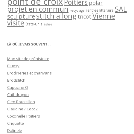
point de croix
Poitiers
polar
projet en commun
SAL
rentrée littéraire
recyclage
stitch a long
Vienne
sculpture
tricot
visite
États-Unis
église
LÀ OÙ JE VAIS SOUVENT…
Mon site de préhistoire
Bluesy
Brodineries et charivaris
Brodstitch
Capucine O
Cathdragon
C en Roussillon
Claudine / Coco2
Coccinelle Poitiers
Criquette
Dalinele