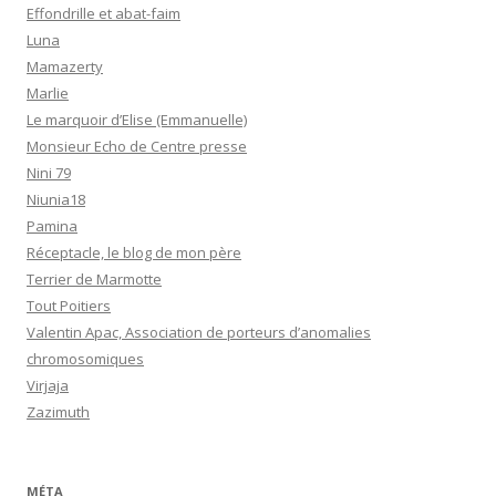
Effondrille et abat-faim
Luna
Mamazerty
Marlie
Le marquoir d’Elise (Emmanuelle)
Monsieur Echo de Centre presse
Nini 79
Niunia18
Pamina
Réceptacle, le blog de mon père
Terrier de Marmotte
Tout Poitiers
Valentin Apac, Association de porteurs d’anomalies
chromosomiques
Virjaja
Zazimuth
MÉTA