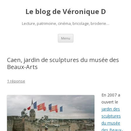
Le blog de Véronique D
Lecture, patrimoine, cinéma, bricolage, broderie…
Aller
Menu
au
contenu
Caen, jardin de sculptures du musée des
Beaux-Arts
1 réponse
En 2007 a
ouvert le
jardin des
sculptures
du musée
des Beaux-