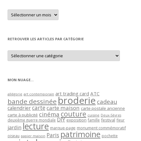
Retrouver
un
article
par
mois
RETROUVER LES ARTICLES PAR CATÉGORIE
Retrouver
les
articles
par
catégorie
MON NUAGE…
art trading card
ATC
allégorie
art contemporain
broderie
bande dessinée
cadeau
carte
carte maison
calendrier
carte postale ancienne
couture
cinéma
carte à publicité
cuisine
Deux-Sèvres
DIY
exposition
festival
famille
deuxième guerre mondiale
fleur
lecture
jardin
marque-page
monument commémoratif
patrimoine
Paris
oiseau
papier maison
pochette