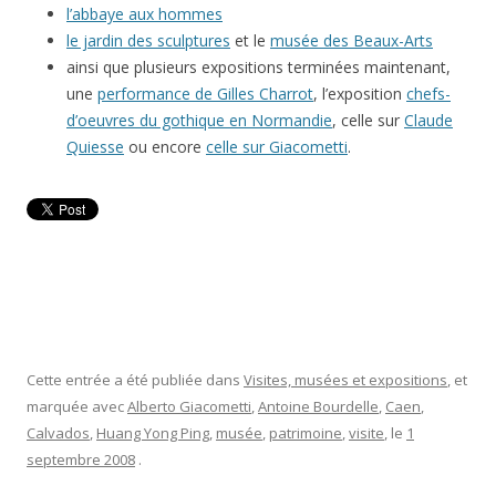
l’abbaye aux hommes
le jardin des sculptures
et le
musée des Beaux-Arts
ainsi que plusieurs expositions terminées maintenant,
une
performance de Gilles Charrot
, l’exposition
chefs-
d’oeuvres du gothique en Normandie
, celle sur
Claude
Quiesse
ou encore
celle sur Giacometti
.
Cette entrée a été publiée dans
Visites, musées et expositions
, et
marquée avec
Alberto Giacometti
,
Antoine Bourdelle
,
Caen
,
Calvados
,
Huang Yong Ping
,
musée
,
patrimoine
,
visite
, le
1
septembre 2008
.