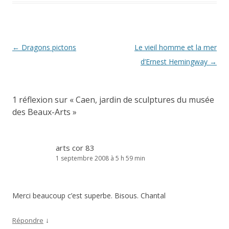
Navigation
←
Dragons pictons
Le vieil homme et la mer
des
d’Ernest Hemingway
→
articles
1 réflexion sur «
Caen, jardin de sculptures du musée
des Beaux-Arts
»
arts cor 83
1 septembre 2008 à 5 h 59 min
Merci beaucoup c’est superbe. Bisous. Chantal
↓
Répondre