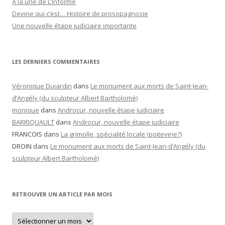
A la une de L’informé
Devine qui c’est… Histoire de prosopagnosie
Une nouvelle étape judiciaire importante
LES DERNIERS COMMENTAIRES
Véronique Dujardin
dans
Le monument aux morts de Saint-Jean-
d’Angély (du sculpteur Albert Bartholomé)
monique
dans
Androcur, nouvelle étape judiciaire
BARRIQUAULT
dans
Androcur, nouvelle étape judiciaire
FRANCOIS
dans
La grimolle, spécialité locale (poitevine?)
DROIN
dans
Le monument aux morts de Saint-Jean-d’Angély (du
sculpteur Albert Bartholomé)
RETROUVER UN ARTICLE PAR MOIS
Retrouver
un