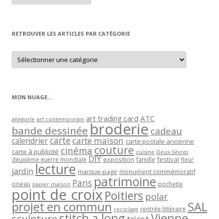
article
par
mois
RETROUVER LES ARTICLES PAR CATÉGORIE
Retrouver
les
articles
par
catégorie
MON NUAGE…
art trading card
ATC
allégorie
art contemporain
broderie
bande dessinée
cadeau
carte
carte maison
calendrier
carte postale ancienne
couture
cinéma
carte à publicité
cuisine
Deux-Sèvres
DIY
exposition
festival
famille
deuxième guerre mondiale
fleur
lecture
jardin
marque-page
monument commémoratif
patrimoine
Paris
oiseau
papier maison
pochette
point de croix
Poitiers
polar
projet en commun
SAL
rentrée littéraire
recyclage
stitch a long
Vienne
sculpture