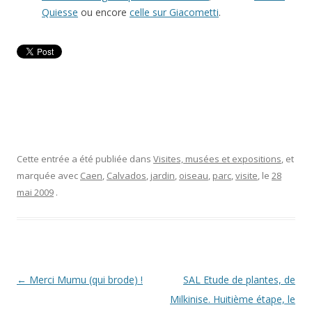
Quiesse
ou encore
celle sur Giacometti
.
Cette entrée a été publiée dans
Visites, musées et expositions
, et
marquée avec
Caen
,
Calvados
,
jardin
,
oiseau
,
parc
,
visite
, le
28
mai 2009
.
Navigation
←
Merci Mumu (qui brode) !
SAL Etude de plantes, de
des
Milkinise. Huitième étape, le