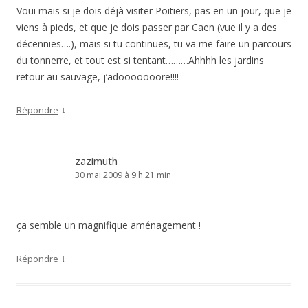
Voui mais si je dois déjà visiter Poitiers, pas en un jour, que je
viens à pieds, et que je dois passer par Caen (vue il y a des
décennies….), mais si tu continues, tu va me faire un parcours
du tonnerre, et tout est si tentant………Ahhhh les jardins
retour au sauvage, j’adooooooore!!!!
↓
Répondre
zazimuth
30 mai 2009 à 9 h 21 min
ça semble un magnifique aménagement !
↓
Répondre