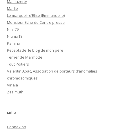
Mamazerty
Marlie
Le marquoir d’Elise (Emmanuelle)
Monsieur Echo de Centre presse
Nini 79
Niunia18
Pamina
Réceptacle, le blog de mon père
Terrier de Marmotte
Tout Poitiers
Valentin Apac, Association de porteurs d’anomalies
chromosomiques
Virjaja
Zazimuth
MÉTA
Connexion