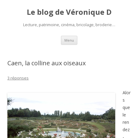
Le blog de Véronique D
Lecture, patrimoine, cinéma, bricolage, broderie…
Aller
Menu
au
contenu
Caen, la colline aux oiseaux
3 réponses
Alor
s
que
le
ren
dez
-