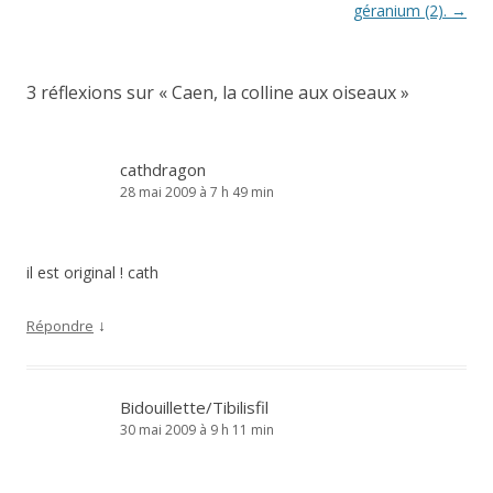
articles
géranium (2).
→
3 réflexions sur «
Caen, la colline aux oiseaux
»
cathdragon
28 mai 2009 à 7 h 49 min
il est original ! cath
↓
Répondre
Bidouillette/Tibilisfil
30 mai 2009 à 9 h 11 min