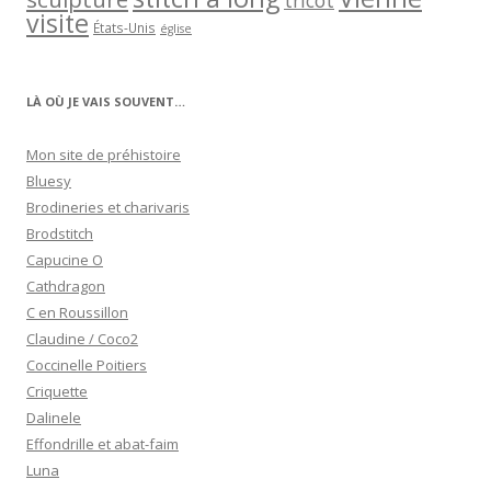
tricot
visite
États-Unis
église
LÀ OÙ JE VAIS SOUVENT…
Mon site de préhistoire
Bluesy
Brodineries et charivaris
Brodstitch
Capucine O
Cathdragon
C en Roussillon
Claudine / Coco2
Coccinelle Poitiers
Criquette
Dalinele
Effondrille et abat-faim
Luna