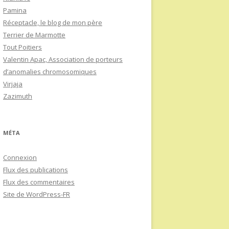
Pamina
Réceptacle, le blog de mon père
Terrier de Marmotte
Tout Poitiers
Valentin Apac, Association de porteurs
d’anomalies chromosomiques
Virjaja
Zazimuth
MÉTA
Connexion
Flux des publications
Flux des commentaires
Site de WordPress-FR