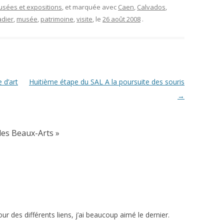
musées et expositions
, et marquée avec
Caen
,
Calvados
,
adier
,
musée
,
patrimoine
,
visite
, le
26 août 2008
.
 d’art
Huitième étape du SAL A la poursuite des souris
→
des Beaux-Arts
»
tour des différents liens, j’ai beaucoup aimé le dernier.