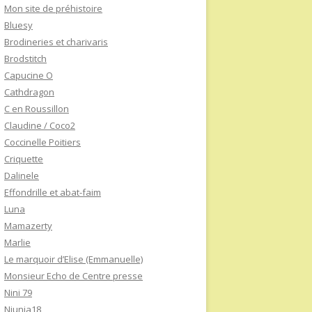
Mon site de préhistoire
Bluesy
Brodineries et charivaris
Brodstitch
Capucine O
Cathdragon
C en Roussillon
Claudine / Coco2
Coccinelle Poitiers
Criquette
Dalinele
Effondrille et abat-faim
Luna
Mamazerty
Marlie
Le marquoir d’Elise (Emmanuelle)
Monsieur Echo de Centre presse
Nini 79
Niunia18