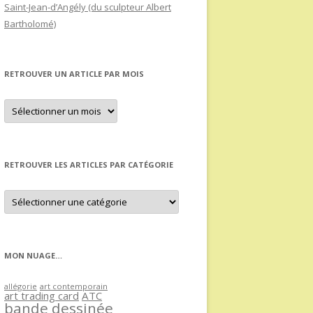
Saint-Jean-d’Angély (du sculpteur Albert
Bartholomé)
RETROUVER UN ARTICLE PAR MOIS
Retrouver
un
article
par
mois
RETROUVER LES ARTICLES PAR CATÉGORIE
Retrouver
les
articles
par
catégorie
MON NUAGE…
allégorie
art contemporain
art trading card
ATC
bande dessinée