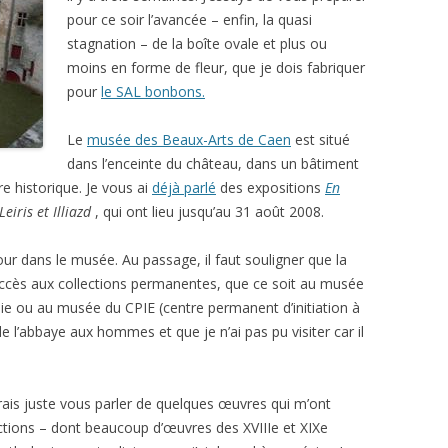
pour ce soir l’avancée – enfin, la quasi
stagnation – de la boîte ovale et plus ou
moins en forme de fleur, que je dois fabriquer
pour
le SAL bonbons.
Le
musée des Beaux-Arts de Caen
est situé
dans l’enceinte du château, dans un bâtiment
re historique. Je vous ai
déjà parlé
des expositions
En
eiris et Illiazd
, qui ont lieu jusqu’au 31 août 2008.
tour dans le musée. Au passage, il faut souligner que la
l’accès aux collections permanentes, que ce soit au musée
 ou au musée du CPIE (centre permanent d’initiation à
de l’abbaye aux hommes et que je n’ai pas pu visiter car il
ais juste vous parler de quelques œuvres qui m’ont
ections – dont beaucoup d’œuvres des XVIIIe et XIXe