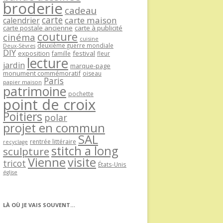
broderie
cadeau
carte
carte maison
calendrier
carte postale ancienne
carte à publicité
couture
cinéma
cuisine
deuxième guerre mondiale
Deux-Sèvres
DIY
exposition
festival
famille
fleur
lecture
jardin
marque-page
monument commémoratif
oiseau
Paris
papier maison
patrimoine
pochette
point de croix
Poitiers
polar
projet en commun
SAL
rentrée littéraire
recyclage
stitch a long
sculpture
Vienne
visite
tricot
États-Unis
église
LÀ OÙ JE VAIS SOUVENT…