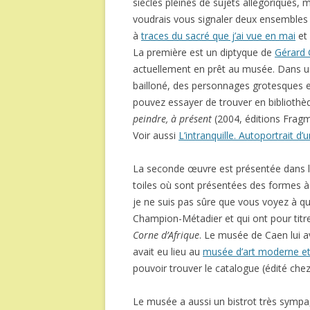
siècles pleines de sujets allégoriques, m
voudrais vous signaler deux ensembles d
à
traces du sacré que j’ai vue en mai
et 
La première est un diptyque de
Gérard 
actuellement en prêt au musée. Dans un 
bailloné, des personnages grotesques e
pouvez essayer de trouver en bibliothèq
peindre, à présent
(2004, éditions Fragm
Voir aussi
L’intranquille. Autoportrait d’u
La seconde œuvre est présentée dans la 
toiles où sont présentées des formes à
je ne suis pas sûre que vous voyez à qu
Champion-Métadier et qui ont pour tit
Corne d’Afrique
. Le musée de Caen lui a
avait eu lieu au
musée d’art moderne et
pouvoir trouver le catalogue (édité chez
Le musée a aussi un bistrot très sympa