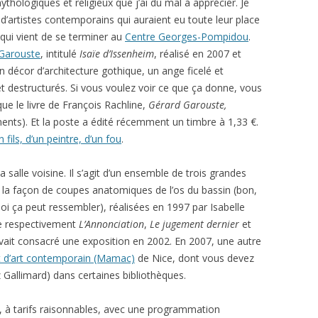
ythologiques et religieux que j’ai du mal à apprécier. Je
’artistes contemporains qui auraient eu toute leur place
qui vient de se terminer au
Centre Georges-Pompidou
.
Garouste
, intitulé
Isaïe d’Issenheim
, réalisé en 2007 et
décor d’architecture gothique, un ange ficelé et
t destructurés. Si vous voulez voir ce que ça donne, vous
ue le livre de François Rachline,
Gérard Garouste,
ents). Et la poste a édité récemment un timbre à 1,33 €.
n fils, d’un peintre, d’un fou
.
salle voisine. Il s’agit d’un ensemble de trois grandes
 la façon de coupes anatomiques de l’os du bassin (bon,
oi ça peut ressembler), réalisées en 1997 par Isabelle
re respectivement
L’Annonciation
,
Le jugement dernier
et
vait consacré une exposition en 2002. En 2007, une autre
 d’art contemporain (Mamac)
de Nice, dont vous devez
 Gallimard) dans certaines bibliothèques.
, à tarifs raisonnables, avec une programmation