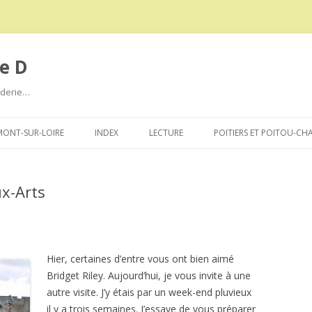
e D
roderie…
Aller
au
ONT-SUR-LOIRE
INDEX
LECTURE
POITIERS ET POITOU-CH
contenu
x-Arts
Hier, certaines d’entre vous ont bien aimé
Bridget Riley. Aujourd’hui, je vous invite à une
autre visite. J’y étais par un week-end pluvieux
il y a trois semaines. J’essaye de vous préparer