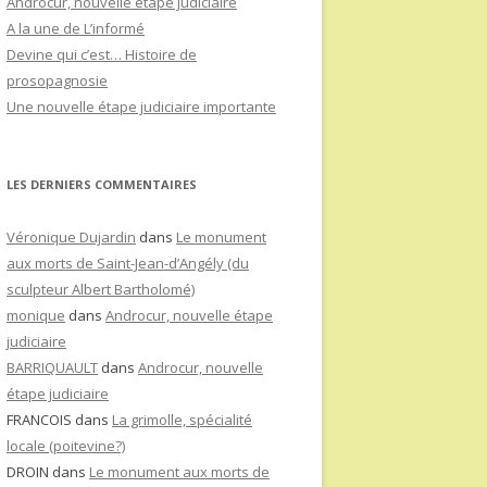
Androcur, nouvelle étape judiciaire
A la une de L’informé
Devine qui c’est… Histoire de
prosopagnosie
Une nouvelle étape judiciaire importante
LES DERNIERS COMMENTAIRES
Véronique Dujardin
dans
Le monument
aux morts de Saint-Jean-d’Angély (du
sculpteur Albert Bartholomé)
monique
dans
Androcur, nouvelle étape
judiciaire
BARRIQUAULT
dans
Androcur, nouvelle
étape judiciaire
FRANCOIS
dans
La grimolle, spécialité
locale (poitevine?)
DROIN
dans
Le monument aux morts de