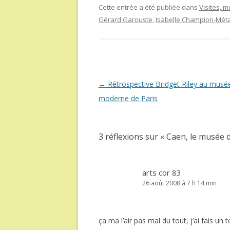
Cette entrée a été publiée dans
Visites, 
Gérard Garouste
,
Isabelle Champion-Mét
Navigation
←
Rétrospective Bridget Riley au musée
des
moderne de Paris
articles
3 réflexions sur «
Caen, le musée 
arts cor 83
26 août 2008 à 7 h 14 min
ça ma l’air pas mal du tout, j’ai fais un 