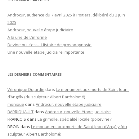
Androcur, audience du 7 avril 2025 à Poitiers, délibéré du 2 juin
2025
Androcur, nouvelle étape judiciaire
A la une de L’informé
Devine qui c’est… Histoire de prosopagnosie
Une nouvelle étape judiciaire importante
LES DERNIERS COMMENTAIRES
Véronique Dujardin
dans
Le monument aux morts de Saint-Jean-
d’Angély (du sculpteur Albert Bartholomé)
monique
dans
Androcur, nouvelle étape judiciaire
BARRIQUAULT
dans
Androcur, nouvelle étape judiciaire
FRANCOIS
dans
La grimolle, spécialité locale (poitevine?)
DROIN
dans
Le monument aux morts de Saint-Jean-d’Angély (du
sculpteur Albert Bartholomé)