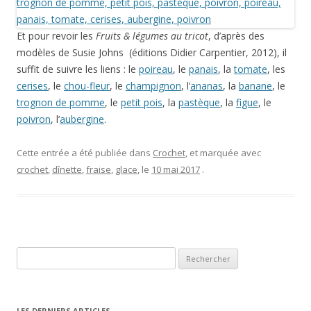
Et pour revoir les
Fruits & légumes au tricot
, d’après des
modèles de Susie Johns (éditions Didier Carpentier, 2012), il
suffit de suivre les liens : le
poireau
, le
panais
, la
tomate
, les
cerises
, le
chou-fleur
, le
champignon
, l’
ananas
, la
banane
, le
trognon de pomme
, le
petit pois
, la
pastèque
, la
figue
, le
poivron
, l’
aubergine
.
Cette entrée a été publiée dans
Crochet
, et marquée avec
crochet
,
dînette
,
fraise
,
glace
, le
10 mai 2017
.
Rechercher :
LES DERNIERS ARTICLES