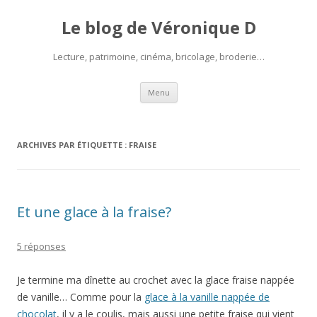
Le blog de Véronique D
Lecture, patrimoine, cinéma, bricolage, broderie…
Aller
Menu
au
contenu
ARCHIVES PAR ÉTIQUETTE :
FRAISE
Et une glace à la fraise?
5 réponses
Je termine ma dînette au crochet avec la glace fraise nappée
de vanille… Comme pour la
glace à la vanille nappée de
chocolat
, il y a le coulis, mais aussi une petite fraise qui vient