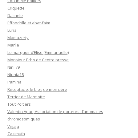
Coccinelle Poitiers
Criquette
Dalinele
Effondrille et abat-faim
Luna
Mamazerty
Marlie
Le marquoir d’Elise (Emmanuelle)
Monsieur Echo de Centre presse
Nini 79
Niunia18
Pamina
Réceptacle, le blog de mon père
Terrier de Marmotte
Tout Poitiers
Valentin Apac, Association de porteurs d’anomalies
chromosomiques
Virjaja
Zazimuth