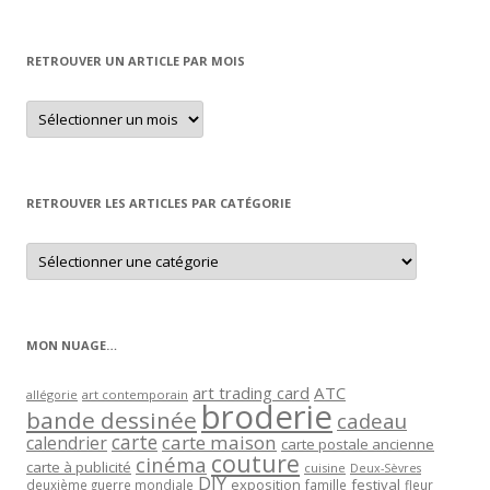
RETROUVER UN ARTICLE PAR MOIS
Retrouver
un
article
par
mois
RETROUVER LES ARTICLES PAR CATÉGORIE
Retrouver
les
articles
par
catégorie
MON NUAGE…
art trading card
ATC
allégorie
art contemporain
broderie
bande dessinée
cadeau
carte
carte maison
calendrier
carte postale ancienne
couture
cinéma
carte à publicité
cuisine
Deux-Sèvres
DIY
exposition
festival
famille
deuxième guerre mondiale
fleur