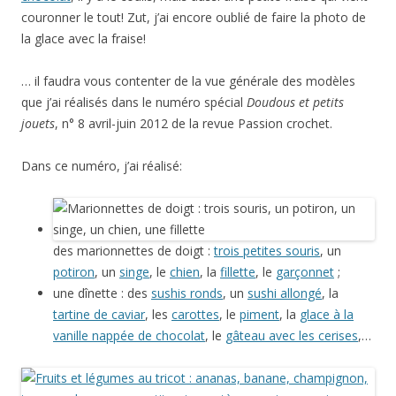
couronner le tout! Zut, j’ai encore oublié de faire la photo de
la glace avec la fraise!
… il faudra vous contenter de la vue générale des modèles
que j’ai réalisés dans le numéro spécial
Doudous et petits
jouets
, n° 8 avril-juin 2012 de la revue Passion crochet.
Dans ce numéro, j’ai réalisé:
des marionnettes de doigt :
trois petites souris
, un
potiron
, un
singe
, le
chien
, la
fillette
, le
garçonnet
;
une dînette : des
sushis ronds
, un
sushi allongé
, la
tartine de caviar
, les
carottes
, le
piment
, la
glace à la
vanille nappée de chocolat
, le
gâteau avec les cerises
,…