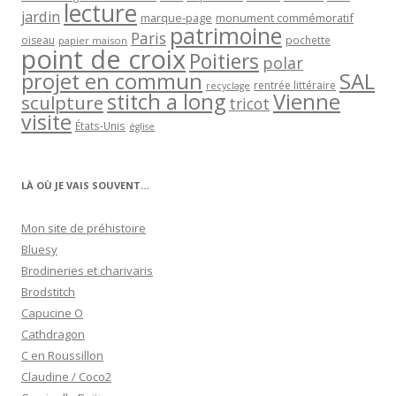
lecture
jardin
marque-page
monument commémoratif
patrimoine
Paris
oiseau
papier maison
pochette
point de croix
Poitiers
polar
projet en commun
SAL
rentrée littéraire
recyclage
stitch a long
Vienne
sculpture
tricot
visite
États-Unis
église
LÀ OÙ JE VAIS SOUVENT…
Mon site de préhistoire
Bluesy
Brodineries et charivaris
Brodstitch
Capucine O
Cathdragon
C en Roussillon
Claudine / Coco2