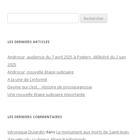
Rechercher :
LES DERNIERS ARTICLES
Androcur, audience du 7 avril 2025 à Poitiers, délibéré du 2 juin
2025
Androcur, nouvelle étape judiciaire
A la une de L’informé
Devine qui c’est… Histoire de prosopagnosie
Une nouvelle étape judiciaire importante
LES DERNIERS COMMENTAIRES
Véronique Dujardin
dans
Le monument aux morts de Saint-Jean-
d’Angély (du sculpteur Albert Bartholomé)