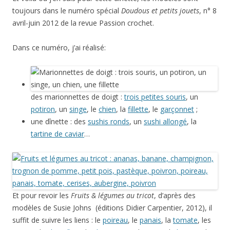
toujours dans le numéro spécial
Doudous et petits jouets
, n° 8
avril-juin 2012 de la revue Passion crochet.
Dans ce numéro, j’ai réalisé:
des marionnettes de doigt :
trois petites souris
, un
potiron
, un
singe
, le
chien
, la
fillette
, le
garçonnet
;
une dînette : des
sushis ronds
, un
sushi allongé
, la
tartine de caviar
…
Et pour revoir les
Fruits & légumes au tricot
, d’après des
modèles de Susie Johns (éditions Didier Carpentier, 2012), il
suffit de suivre les liens : le
poireau
, le
panais
, la
tomate
, les