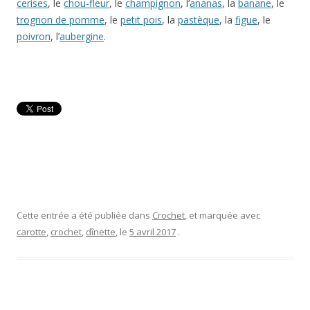
cerises
, le
chou-fleur
, le
champignon
, l’
ananas
, la
banane
, le
trognon de pomme
, le
petit pois
, la
pastèque
, la
figue
, le
poivron
, l’
aubergine
.
Cette entrée a été publiée dans
Crochet
, et marquée avec
carotte
,
crochet
,
dînette
, le
5 avril 2017
.