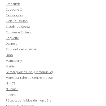
Brodstitch
Capucine O
Cathdragon
C en Roussillon
Claudine / Coco2
Coccinelle Poitiers
Criquette
Dalinele
Effondrille et abat-faim
Luna
Mamazerty
Marlie
Le marquoir d’Elise (Emmanuelle)
Monsieur Echo de Centre presse
Nini 79
Niunia18
Pamina
Réceptacle, le blog de mon père