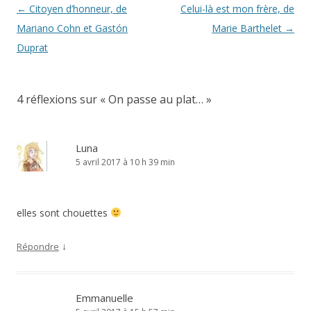
Navigation
←
Citoyen d’honneur, de
Celui-là est mon frère, de
des
Mariano Cohn et Gastón
Marie Barthelet
→
articles
Duprat
4 réflexions sur «
On passe au plat…
»
Luna
5 avril 2017 à 10 h 39 min
elles sont chouettes
↓
Répondre
Emmanuelle