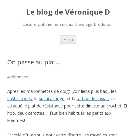
Le blog de Véronique D
Lecture, patrimoine, cinéma, bricolage, broderie…
Aller
Menu
au
contenu
On passe au plat…
4 réponses
Après les marionnettes de doigt (voir liens plus bas), les
sushis ronds
, le
sushi allongé
, et la
tartine de caviar
, j’ai
attaqué le plat de résistance pour cette dînette au crochet. Et
hop, deux carottes, il faut bien habituer les petits aux
légumes!
Et voilà où j’en suis pour cette dînette, les modèles sont