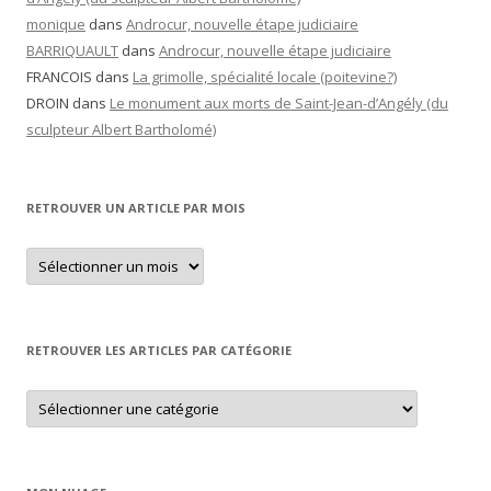
monique
dans
Androcur, nouvelle étape judiciaire
BARRIQUAULT
dans
Androcur, nouvelle étape judiciaire
FRANCOIS
dans
La grimolle, spécialité locale (poitevine?)
DROIN
dans
Le monument aux morts de Saint-Jean-d’Angély (du
sculpteur Albert Bartholomé)
RETROUVER UN ARTICLE PAR MOIS
Retrouver
un
article
par
mois
RETROUVER LES ARTICLES PAR CATÉGORIE
Retrouver
les
articles
par
catégorie