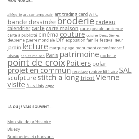
MON NUAGE…
art trading card
ATC
allégorie
art contemporain
broderie
bande dessinée
cadeau
carte
carte maison
calendrier
carte postale ancienne
couture
cinéma
carte à publicité
cuisine
Deux-Sèvres
DIY
exposition
festival
famille
deuxième guerre mondiale
fleur
lecture
jardin
marque-page
monument commémoratif
patrimoine
Paris
oiseau
papier maison
pochette
point de croix
Poitiers
polar
projet en commun
SAL
rentrée littéraire
recyclage
stitch a long
Vienne
sculpture
tricot
visite
États-Unis
église
LÀ OÙ JE VAIS SOUVENT…
Mon site de préhistoire
Bluesy
Brodineries et charivaris