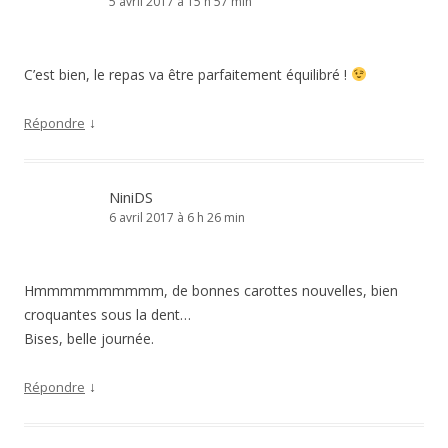
5 avril 2017 à 15 h 57 min
C’est bien, le repas va être parfaitement équilibré !
↓
Répondre
NiniDS
6 avril 2017 à 6 h 26 min
Hmmmmmmmmmm, de bonnes carottes nouvelles, bien
croquantes sous la dent…
Bises, belle journée.
↓
Répondre