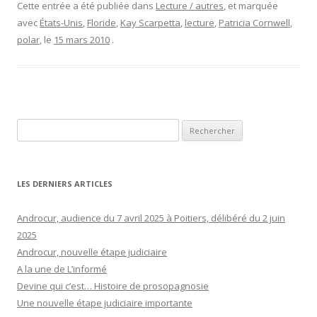
Cette entrée a été publiée dans
Lecture / autres
, et marquée
avec
États-Unis
,
Floride
,
Kay Scarpetta
,
lecture
,
Patricia Cornwell
,
polar
, le
15 mars 2010
.
Rechercher :
LES DERNIERS ARTICLES
Androcur, audience du 7 avril 2025 à Poitiers, délibéré du 2 juin
2025
Androcur, nouvelle étape judiciaire
A la une de L’informé
Devine qui c’est… Histoire de prosopagnosie
Une nouvelle étape judiciaire importante