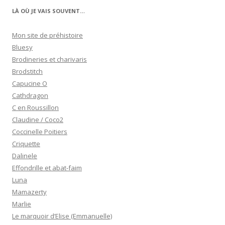
LÀ OÙ JE VAIS SOUVENT…
Mon site de préhistoire
Bluesy
Brodineries et charivaris
Brodstitch
Capucine O
Cathdragon
C en Roussillon
Claudine / Coco2
Coccinelle Poitiers
Criquette
Dalinele
Effondrille et abat-faim
Luna
Mamazerty
Marlie
Le marquoir d’Elise (Emmanuelle)