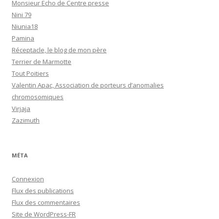
Monsieur Echo de Centre presse
Nini 79
Niunia18
Pamina
Réceptacle, le blog de mon père
Terrier de Marmotte
Tout Poitiers
Valentin Apac, Association de porteurs d’anomalies
chromosomiques
Virjaja
Zazimuth
MÉTA
Connexion
Flux des publications
Flux des commentaires
Site de WordPress-FR