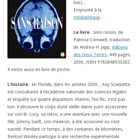
bas)…
Emprunté à la
médiathèque
…
Le livre
:
Sans raison
, de
Patricia Cornwell, traduction
de Andrea-H. Japp,
éditions
des Deux Terres
, 449 pages,
2006, ISBN 9782848930282.
Il existe aussi en livre de poche.
L’histoire
: en Floride, dans les années 2000… Kay Scarpetta
est consultante à l’Académie nationale des sciences légales
et enquête sur quatre disparition. Marino, l’ex-flic, n’est pas
loin. Il découvre le corps d’une vieille dame juste assassinée
sur son lit. Lucy, sa nièce, a une aventure avec une nouvelle
fille. Johnny Swift, son médecin, a été assassiné ou s’est
suicidé. Pendant ce temps, à des centaines de kilomètres,
Benton Wesley participe à une recherche expérimentale