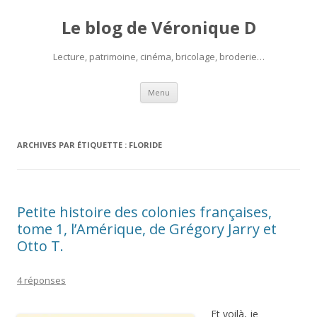
Le blog de Véronique D
Lecture, patrimoine, cinéma, bricolage, broderie…
Aller
Menu
au
contenu
ARCHIVES PAR ÉTIQUETTE :
FLORIDE
Petite histoire des colonies françaises,
tome 1, l’Amérique, de Grégory Jarry et
Otto T.
4 réponses
Et voilà, je