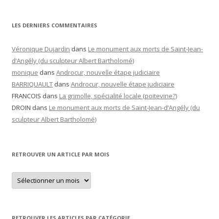
LES DERNIERS COMMENTAIRES
Véronique Dujardin
dans
Le monument aux morts de Saint-Jean-
d’Angély (du sculpteur Albert Bartholomé)
monique
dans
Androcur, nouvelle étape judiciaire
BARRIQUAULT
dans
Androcur, nouvelle étape judiciaire
FRANCOIS
dans
La grimolle, spécialité locale (poitevine?)
DROIN
dans
Le monument aux morts de Saint-Jean-d’Angély (du
sculpteur Albert Bartholomé)
RETROUVER UN ARTICLE PAR MOIS
Retrouver
un
article
par
mois
RETROUVER LES ARTICLES PAR CATÉGORIE