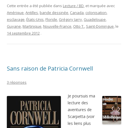
Cette entrée a été publiée dans
Lecture / BD
, et marquée avec
Amérique
,
Antilles
,
bande dessinée
,
Canada
,
colonisation
,
esclavage
,
États-Unis
,
Floride
,
Grégory Jarry
,
Guadeloupe
,
Guyane
,
Martinique
,
Nouvelle-France
,
Otto T.
,
Saint-Domingue
, le
14 septembre 2012
.
Sans raison de Patricia Cornwell
3 réponses
Je poursuis ma
lecture des
aventures de
Scarpetta (voir
les liens plus