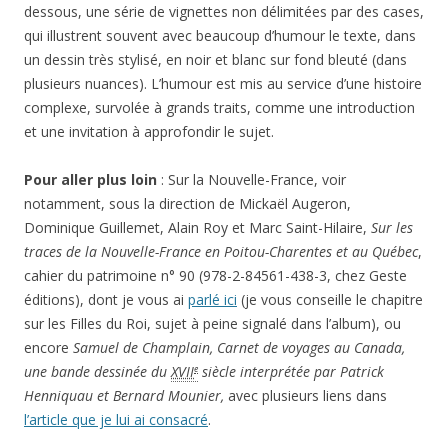
dessous, une série de vignettes non délimitées par des cases,
qui illustrent souvent avec beaucoup d’humour le texte, dans
un dessin très stylisé, en noir et blanc sur fond bleuté (dans
plusieurs nuances). L’humour est mis au service d’une histoire
complexe, survolée à grands traits, comme une introduction
et une invitation à approfondir le sujet.
Pour aller plus loin
: Sur la Nouvelle-France, voir
notamment, sous la direction de Mickaël Augeron,
Dominique Guillemet, Alain Roy et Marc Saint-Hilaire,
Sur les
traces de la Nouvelle-France en Poitou-Charentes et au Québec
,
cahier du patrimoine n° 90 (978-2-84561-438-3, chez Geste
éditions), dont je vous ai
parlé ici
(je vous conseille le chapitre
sur les Filles du Roi, sujet à peine signalé dans l’album), ou
encore
Samuel de Champlain, Carnet de voyages au Canada,
une bande dessinée du
XVII
siècle interprétée par Patrick
e
Henniquau et Bernard Mounier,
avec plusieurs liens dans
l’article que je lui ai consacré
.