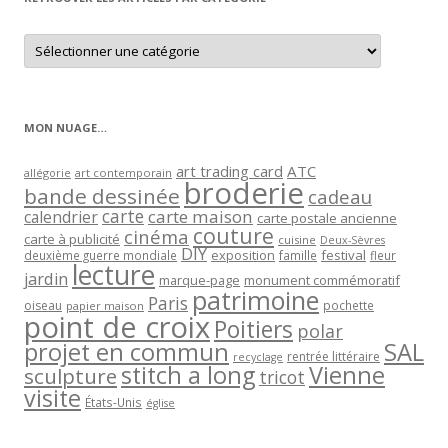
Retrouver
les
articles
par
catégorie
MON NUAGE…
art trading card
ATC
allégorie
art contemporain
broderie
bande dessinée
cadeau
carte
carte maison
calendrier
carte postale ancienne
couture
cinéma
carte à publicité
cuisine
Deux-Sèvres
DIY
exposition
festival
famille
deuxième guerre mondiale
fleur
lecture
jardin
marque-page
monument commémoratif
patrimoine
Paris
oiseau
papier maison
pochette
point de croix
Poitiers
polar
projet en commun
SAL
rentrée littéraire
recyclage
stitch a long
Vienne
sculpture
tricot
visite
États-Unis
église