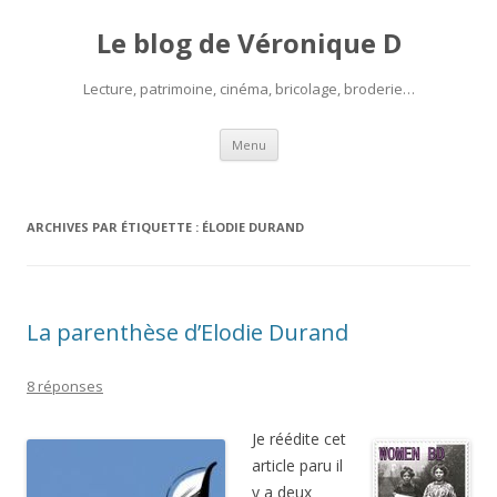
Le blog de Véronique D
Lecture, patrimoine, cinéma, bricolage, broderie…
Aller
Menu
au
contenu
ARCHIVES PAR ÉTIQUETTE :
ÉLODIE DURAND
La parenthèse d’Elodie Durand
8 réponses
Je réédite cet
article paru il
y a deux