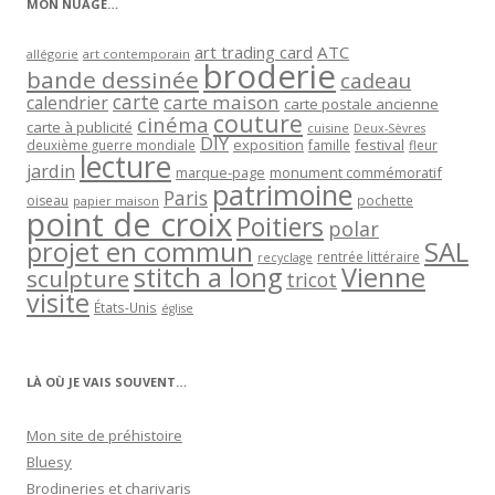
MON NUAGE…
art trading card
ATC
allégorie
art contemporain
broderie
bande dessinée
cadeau
carte
carte maison
calendrier
carte postale ancienne
couture
cinéma
carte à publicité
cuisine
Deux-Sèvres
DIY
exposition
festival
famille
deuxième guerre mondiale
fleur
lecture
jardin
marque-page
monument commémoratif
patrimoine
Paris
oiseau
papier maison
pochette
point de croix
Poitiers
polar
projet en commun
SAL
rentrée littéraire
recyclage
stitch a long
Vienne
sculpture
tricot
visite
États-Unis
église
LÀ OÙ JE VAIS SOUVENT…
Mon site de préhistoire
Bluesy
Brodineries et charivaris