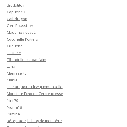
Brodstitch
Capucine O
Cathdragon
C en Roussillon
Claudine / Coco2
Coccinelle Poitiers
Criquette
Dalinele
Effondrille et abat-faim
Luna
Mamazerty
Marlie
Le marquoir d’Elise (Emmanuelle)
Monsieur Echo de Centre presse
Nini 79
Niunia18
Pamina
Réceptacle, le blog de mon père