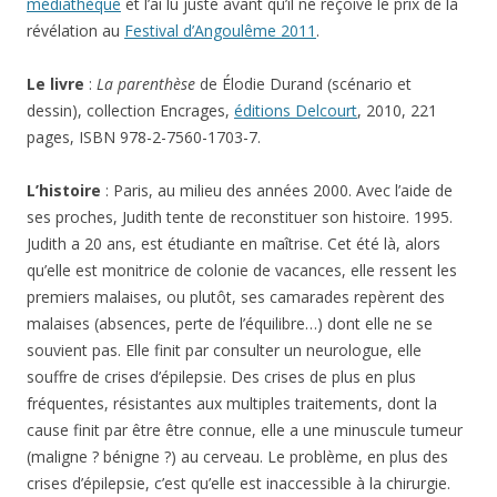
médiathèque
et l’ai lu juste avant qu’il ne reçoive le prix de la
révélation au
Festival d’Angoulême 2011
.
Le livre
:
La parenthèse
de Élodie Durand (scénario et
dessin), collection Encrages,
éditions Delcourt
, 2010, 221
pages, ISBN 978-2-7560-1703-7.
L’histoire
: Paris, au milieu des années 2000. Avec l’aide de
ses proches, Judith tente de reconstituer son histoire. 1995.
Judith a 20 ans, est étudiante en maîtrise. Cet été là, alors
qu’elle est monitrice de colonie de vacances, elle ressent les
premiers malaises, ou plutôt, ses camarades repèrent des
malaises (absences, perte de l’équilibre…) dont elle ne se
souvient pas. Elle finit par consulter un neurologue, elle
souffre de crises d’épilepsie. Des crises de plus en plus
fréquentes, résistantes aux multiples traitements, dont la
cause finit par être être connue, elle a une minuscule tumeur
(maligne ? bénigne ?) au cerveau. Le problème, en plus des
crises d’épilepsie, c’est qu’elle est inaccessible à la chirurgie.