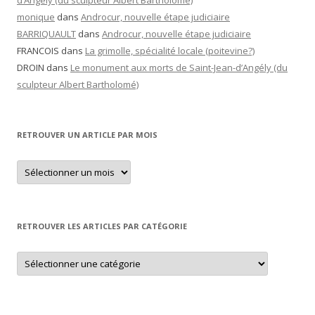
d’Angély (du sculpteur Albert Bartholomé)
monique
dans
Androcur, nouvelle étape judiciaire
BARRIQUAULT
dans
Androcur, nouvelle étape judiciaire
FRANCOIS
dans
La grimolle, spécialité locale (poitevine?)
DROIN
dans
Le monument aux morts de Saint-Jean-d’Angély (du
sculpteur Albert Bartholomé)
RETROUVER UN ARTICLE PAR MOIS
Retrouver
un
article
par
mois
RETROUVER LES ARTICLES PAR CATÉGORIE
Retrouver
les
articles
par
catégorie