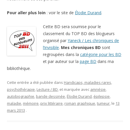
Pour aller plus loin
: voir le site de
Élodie Durand
.
Cette BD sera soumise pour le
classement du TOP BD des blogueurs
organisé par
Yaneck / Les chroniques de
l’invisible
.
Mes chroniques BD
sont
regroupées dans la
catégorie pour les BD
et par auteur sur la
page BD
dans ma
bibliothèque.
Cette entrée a été publiée dans
Handicaps, maladies rares,
psychothérapie
,
Lecture / BD
, et marquée avec
amnésie
,
autobiographie
,
bande dessinée
,
Élodie Durand
,
épilepsie
,
maladie
,
mémoire
,
prix littéraire
,
roman graphique
,
tumeur
, le
13
mars 2013
.