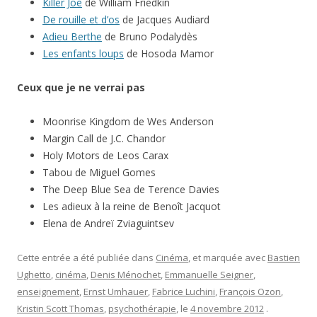
Killer Joe
de William Friedkin
De rouille et d’os
de Jacques Audiard
Adieu Berthe
de Bruno Podalydès
Les enfants loups
de Hosoda Mamor
Ceux que je ne verrai pas
Moonrise Kingdom de Wes Anderson
Margin Call de J.C. Chandor
Holy Motors de Leos Carax
Tabou de Miguel Gomes
The Deep Blue Sea de Terence Davies
Les adieux à la reine de Benoît Jacquot
Elena de Andreï Zviaguintsev
Cette entrée a été publiée dans
Cinéma
, et marquée avec
Bastien
Ughetto
,
cinéma
,
Denis Ménochet
,
Emmanuelle Seigner
,
enseignement
,
Ernst Umhauer
,
Fabrice Luchini
,
François Ozon
,
Kristin Scott Thomas
,
psychothérapie
, le
4 novembre 2012
.