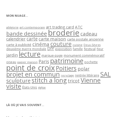
par
catégorie
MON NUAGE…
art trading card
ATC
allégorie
art contemporain
broderie
bande dessinée
cadeau
carte
carte maison
calendrier
carte postale ancienne
couture
cinéma
carte à publicité
cuisine
Deux-Sèvres
DIY
exposition
festival
famille
deuxième guerre mondiale
fleur
lecture
jardin
marque-page
monument commémoratif
patrimoine
Paris
oiseau
papier maison
pochette
point de croix
Poitiers
polar
projet en commun
SAL
rentrée littéraire
recyclage
stitch a long
Vienne
sculpture
tricot
visite
États-Unis
église
LÀ OÙ JE VAIS SOUVENT…