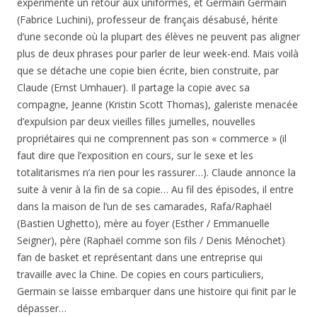
expérimente un retour aux uniformes, et Germain Germain
(Fabrice Luchini), professeur de français désabusé, hérite
d’une seconde où la plupart des élèves ne peuvent pas aligner
plus de deux phrases pour parler de leur week-end. Mais voilà
que se détache une copie bien écrite, bien construite, par
Claude (Ernst Umhauer). Il partage la copie avec sa
compagne, Jeanne (Kristin Scott Thomas), galeriste menacée
d’expulsion par deux vieilles filles jumelles, nouvelles
propriétaires qui ne comprennent pas son « commerce » (il
faut dire que l’exposition en cours, sur le sexe et les
totalitarismes n’a rien pour les rassurer…). Claude annonce la
suite à venir à la fin de sa copie… Au fil des épisodes, il entre
dans la maison de l’un de ses camarades, Rafa/Raphaël
(Bastien Ughetto), mère au foyer (Esther / Emmanuelle
Seigner), père (Raphaël comme son fils / Denis Ménochet)
fan de basket et représentant dans une entreprise qui
travaille avec la Chine. De copies en cours particuliers,
Germain se laisse embarquer dans une histoire qui finit par le
dépasser…