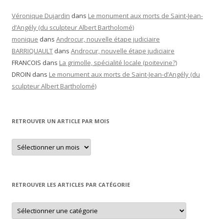
Véronique Dujardin
dans
Le monument aux morts de Saint-Jean-
d’Angély (du sculpteur Albert Bartholomé)
monique
dans
Androcur, nouvelle étape judiciaire
BARRIQUAULT
dans
Androcur, nouvelle étape judiciaire
FRANCOIS
dans
La grimolle, spécialité locale (poitevine?)
DROIN
dans
Le monument aux morts de Saint-Jean-d’Angély (du
sculpteur Albert Bartholomé)
RETROUVER UN ARTICLE PAR MOIS
Retrouver
un
article
par
mois
RETROUVER LES ARTICLES PAR CATÉGORIE
Retrouver
les
articles