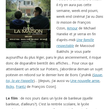
il n’y en aura pas cette
semaine, week-end pourri,
week-end cinéma! J’ai vu
Dans
la maison
de François
Ozon,
Amour
de Michael
Haneke et je verrai en fin
d’après-midi
Une famille
respectable
de Massoud
Bakhshi. Je vous parle
aujourd’hui du plus léger, paru le plus anciennement, il risque
donc de disparaître bientôt des affiches… Pour ceux qui
attendaient un article sur Poitiers, j’aborderai demain un sujet
poitevin en rebond sur le dernier livre de Boris Cyrulnik (
Sauve-
toi, la vie t’appelle
)… [depuis, j’ai aussi vu
Une nouvelle amie
,
Ricky
,
Frantz
de François Ozon].
Le film
: de nos jours dans un lycée de banlieue (quelle
banlieue, d’ailleurs?). C’est la rentrée scolaire, le lycée