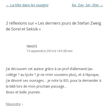
Navigation
←
La tête dans les nuages!
Ra, Zay, Sin, Shin
→
des
articles
2 réflexions sur «
Les derniers jours de Stefan Zweig
de Sorel et Seksik
»
NiniDS
13 septembre 2014 à 14 h 08 min
J’ai découvert cet auteur grâce à un prof d’allemand (au
collège ? au lycée ? je ne m’en souviens plus), et à l’époque,
j’ai dévoré ses ouvrages… je note la BD, pour la demander à
la bibli lors de mon prochain passage…
Bises et belle journée.
↓
Répondre