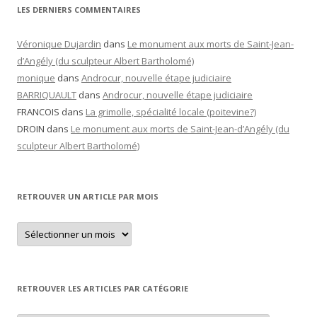
LES DERNIERS COMMENTAIRES
Véronique Dujardin
dans
Le monument aux morts de Saint-Jean-
d’Angély (du sculpteur Albert Bartholomé)
monique
dans
Androcur, nouvelle étape judiciaire
BARRIQUAULT
dans
Androcur, nouvelle étape judiciaire
FRANCOIS
dans
La grimolle, spécialité locale (poitevine?)
DROIN
dans
Le monument aux morts de Saint-Jean-d’Angély (du
sculpteur Albert Bartholomé)
RETROUVER UN ARTICLE PAR MOIS
Retrouver
un
article
par
mois
RETROUVER LES ARTICLES PAR CATÉGORIE