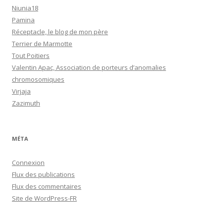
Niunia18
Pamina
Réceptacle, le blog de mon père
Terrier de Marmotte
Tout Poitiers
Valentin Apac, Association de porteurs d’anomalies
chromosomiques
Virjaja
Zazimuth
MÉTA
Connexion
Flux des publications
Flux des commentaires
Site de WordPress-FR