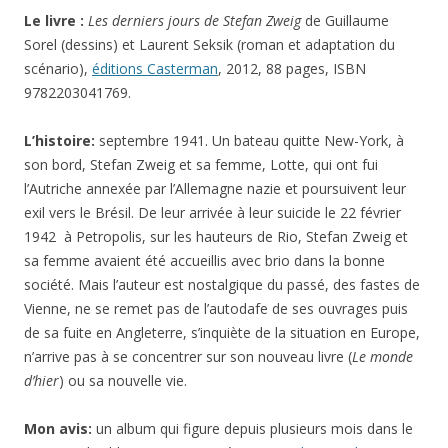
Le livre :
Les derniers jours
de Stefan Zweig
de Guillaume
Sorel (dessins) et Laurent Seksik (roman et adaptation du
scénario),
éditions Casterman
, 2012, 88 pages, ISBN
9782203041769.
L’histoire:
septembre 1941. Un bateau quitte New-York, à
son bord, Stefan Zweig et sa femme, Lotte, qui ont fui
l’Autriche annexée par l’Allemagne nazie et poursuivent leur
exil vers le Brésil. De leur arrivée à leur suicide le 22 février
1942 à Petropolis, sur les hauteurs de Rio, Stefan Zweig et
sa femme avaient été accueillis avec brio dans la bonne
société. Mais l’auteur est nostalgique du passé, des fastes de
Vienne, ne se remet pas de l’autodafe de ses ouvrages puis
de sa fuite en Angleterre, s’inquiète de la situation en Europe,
n’arrive pas à se concentrer sur son nouveau livre (
Le monde
d’hier
) ou sa nouvelle vie.
Mon avis:
un album qui figure depuis plusieurs mois dans le