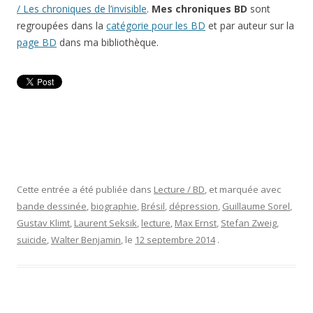
/ Les chroniques de l’invisible
.
Mes chroniques BD
sont
regroupées dans la
catégorie pour les BD
et par auteur sur la
page BD
dans ma bibliothèque.
Cette entrée a été publiée dans
Lecture / BD
, et marquée avec
bande dessinée
,
biographie
,
Brésil
,
dépression
,
Guillaume Sorel
,
Gustav Klimt
,
Laurent Seksik
,
lecture
,
Max Ernst
,
Stefan Zweig
,
suicide
,
Walter Benjamin
, le
12 septembre 2014
.