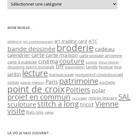
Retrouver
les
articles
par
catégorie
MON NUAGE…
art trading card
ATC
allégorie
art contemporain
broderie
bande dessinée
cadeau
carte
carte maison
calendrier
carte postale ancienne
couture
cinéma
carte à publicité
cuisine
Deux-Sèvres
DIY
exposition
festival
famille
deuxième guerre mondiale
fleur
lecture
jardin
marque-page
monument commémoratif
patrimoine
Paris
oiseau
papier maison
pochette
point de croix
Poitiers
polar
projet en commun
SAL
rentrée littéraire
recyclage
stitch a long
Vienne
sculpture
tricot
visite
États-Unis
église
LÀ OÙ JE VAIS SOUVENT…