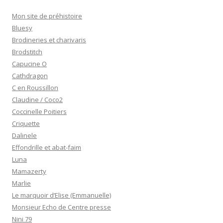
Mon site de préhistoire
Bluesy
Brodineries et charivaris
Brodstitch
Capucine O
Cathdragon
C en Roussillon
Claudine / Coco2
Coccinelle Poitiers
Criquette
Dalinele
Effondrille et abat-faim
Luna
Mamazerty
Marlie
Le marquoir d’Elise (Emmanuelle)
Monsieur Echo de Centre presse
Nini 79