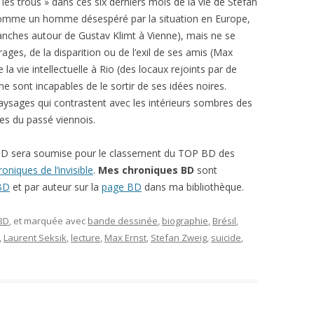
 les trous » dans ces six derniers mois de la vie de Stefan
comme un homme désespéré par la situation en Europe,
lanches autour de Gustav Klimt à Vienne), mais ne se
ges, de la disparition ou de l’exil de ses amis (Max
 vie intellectuelle à Rio (des locaux rejoints par de
 sont incapables de le sortir de ses idées noires.
aysages qui contrastent avec les intérieurs sombres des
res du passé viennois.
D sera soumise pour le classement du TOP BD des
oniques de l’invisible
.
Mes chroniques BD
sont
 BD
et par auteur sur la
page BD
dans ma bibliothèque.
 BD
, et marquée avec
bande dessinée
,
biographie
,
Brésil
,
,
Laurent Seksik
,
lecture
,
Max Ernst
,
Stefan Zweig
,
suicide
,