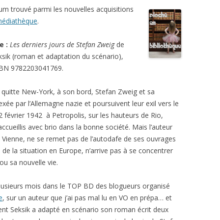
um trouvé parmi les nouvelles acquisitions
édiathèque
.
re :
Les derniers jours
de Stefan Zweig
de
ksik (roman et adaptation du scénario),
ISBN 9782203041769.
quitte New-York, à son bord, Stefan Zweig et sa
exée par l’Allemagne nazie et poursuivent leur exil vers le
 22 février 1942 à Petropolis, sur les hauteurs de Rio,
cueillis avec brio dans la bonne société. Mais l’auteur
e Vienne, ne se remet pas de l’autodafe de ses ouvrages
e de la situation en Europe, n’arrive pas à se concentrer
 ou sa nouvelle vie.
plusieurs mois dans le TOP BD des blogueurs organisé
e
, sur un auteur que j’ai pas mal lu en VO en prépa… et
rent Seksik a adapté en scénario son roman écrit deux