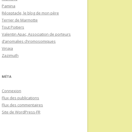
Pamina
Réceptacle, le blog de mon père
Terrier de Marmotte
Tout Poitiers
Valentin Apac, Association de porteurs
d’anomalies chromosomiques
Virjaja
Zazimuth
MÉTA
Connexion
Flux des publications
Flux des commentaires
Site de WordPress-FR