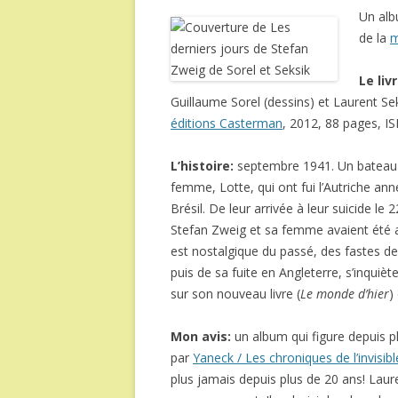
Un alb
de la
m
Le liv
Guillaume Sorel (dessins) et Laurent Se
éditions Casterman
, 2012, 88 pages, 
L’histoire:
septembre 1941. Un bateau 
femme, Lotte, qui ont fui l’Autriche ann
Brésil. De leur arrivée à leur suicide le
Stefan Zweig et sa femme avaient été ac
est nostalgique du passé, des fastes d
puis de sa fuite en Angleterre, s’inquièt
sur son nouveau livre (
Le monde d’hier
)
Mon avis:
un album qui figure depuis 
par
Yaneck / Les chroniques de l’invisibl
plus jamais depuis plus de 20 ans! Lau