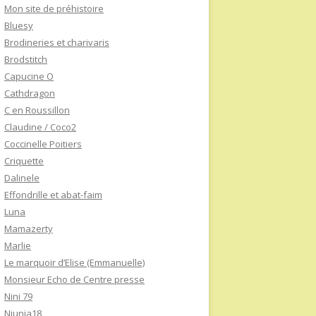
Mon site de préhistoire
Bluesy
Brodineries et charivaris
Brodstitch
Capucine O
Cathdragon
C en Roussillon
Claudine / Coco2
Coccinelle Poitiers
Criquette
Dalinele
Effondrille et abat-faim
Luna
Mamazerty
Marlie
Le marquoir d’Elise (Emmanuelle)
Monsieur Echo de Centre presse
Nini 79
Niunia18