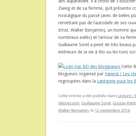
ans auparavant. Il a choisi de « boucher
Zweig et de sa femme, qu’il présente 
nostalgique du passé (avec de belles p
remettant pas de l’autodafe de ses ouvra
Ernst, Walter Benjamin), un homme que la
nombreux exilés) et l’amour de sa femme
Guillaume Sorel a peint de très beaux p
intérieurs de la vie à Rio ou les tons oc
Cette B
blogueurs organisé par
Yaneck / Les chr
regroupées dans la
catégorie pour les
Cette entrée a été publiée dans
Lecture /
dépression
,
Guillaume Sorel
,
Gustav Klimt
Walter Benjamin
, le
12 septembre 2014
.