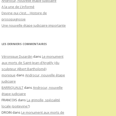
Androcur, nouvelle étape judiciaire
A la une de L’informé
Devine qui c’est… Histoire de
prosopagnosie
Une nouvelle étape judiciaire importante
LES DERNIERS COMMENTAIRES
Véronique Dujardin
dans
Le monument
aux morts de Saint-Jean-d’Angély (du
sculpteur Albert Bartholomé)
monique
dans
Androcur, nouvelle étape
judiciaire
BARRIQUAULT
dans
Androcur, nouvelle
étape judiciaire
FRANCOIS
dans
La grimolle, spécialité
locale (poitevine?)
DROIN
dans
Le monument aux morts de