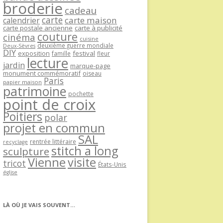
broderie
cadeau
carte
carte maison
calendrier
carte postale ancienne
carte à publicité
couture
cinéma
cuisine
deuxième guerre mondiale
Deux-Sèvres
DIY
exposition
festival
famille
fleur
lecture
jardin
marque-page
monument commémoratif
oiseau
Paris
papier maison
patrimoine
pochette
point de croix
Poitiers
polar
projet en commun
SAL
rentrée littéraire
recyclage
stitch a long
sculpture
Vienne
visite
tricot
États-Unis
église
LÀ OÙ JE VAIS SOUVENT…