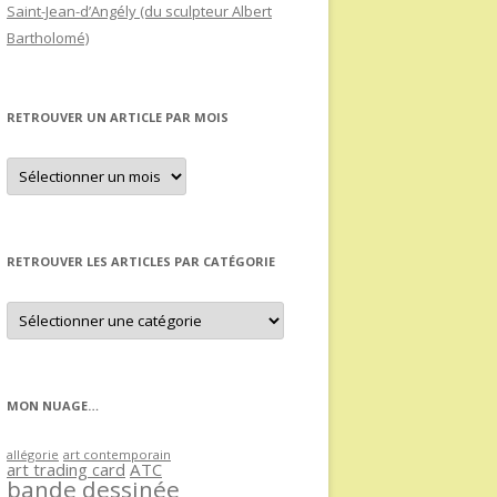
Saint-Jean-d’Angély (du sculpteur Albert
Bartholomé)
RETROUVER UN ARTICLE PAR MOIS
Retrouver
un
article
par
mois
RETROUVER LES ARTICLES PAR CATÉGORIE
Retrouver
les
articles
par
catégorie
MON NUAGE…
allégorie
art contemporain
art trading card
ATC
bande dessinée