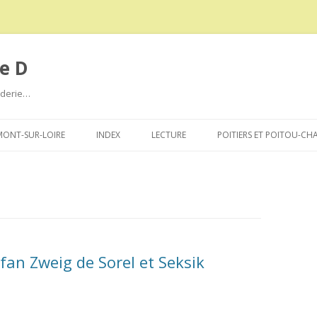
e D
roderie…
Aller
au
ONT-SUR-LOIRE
INDEX
LECTURE
POITIERS ET POITOU-CH
contenu
efan Zweig de Sorel et Seksik