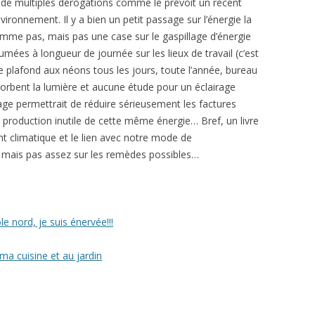
 de multiples dérogations comme le prévoit un récent
vironnement. Il y a bien un petit passage sur l’énergie la
omme pas, mais pas une case sur le gaspillage d’énergie
lumées à longueur de journée sur les lieux de travail (c’est
e plafond aux néons tous les jours, toute l’année, bureau
sorbent la lumière et aucune étude pour un éclairage
llage permettrait de réduire sérieusement les factures
 production inutile de cette même énergie… Bref, un livre
t climatique et le lien avec notre mode de
mais pas assez sur les remèdes possibles…
e nord, je suis énervée!!!
a cuisine et au jardin