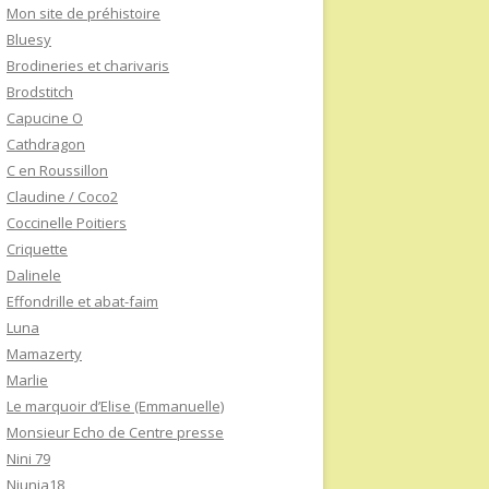
Mon site de préhistoire
Bluesy
Brodineries et charivaris
Brodstitch
Capucine O
Cathdragon
C en Roussillon
Claudine / Coco2
Coccinelle Poitiers
Criquette
Dalinele
Effondrille et abat-faim
Luna
Mamazerty
Marlie
Le marquoir d’Elise (Emmanuelle)
Monsieur Echo de Centre presse
Nini 79
Niunia18