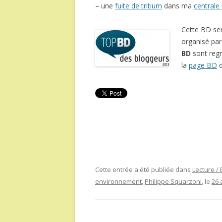
– une
fuite de tritium
dans ma
centrale
Cette BD se
organisé pa
BD
sont reg
la
page BD
d
Cette entrée a été publiée dans
Lecture /
environnement
,
Philippe Squarzoni
, le
26 