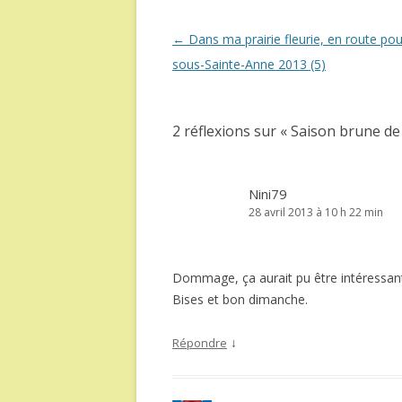
Navigation
←
Dans ma prairie fleurie, en route po
des
sous-Sainte-Anne 2013 (5)
articles
2 réflexions sur «
Saison brune de
Nini79
28 avril 2013 à 10 h 22 min
Dommage, ça aurait pu être intéressa
Bises et bon dimanche.
↓
Répondre