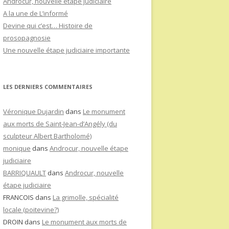
Androcur, nouvelle étape judiciaire
A la une de L’informé
Devine qui c’est… Histoire de
prosopagnosie
Une nouvelle étape judiciaire importante
LES DERNIERS COMMENTAIRES
Véronique Dujardin
dans
Le monument
aux morts de Saint-Jean-d’Angély (du
sculpteur Albert Bartholomé)
monique
dans
Androcur, nouvelle étape
judiciaire
BARRIQUAULT
dans
Androcur, nouvelle
étape judiciaire
FRANCOIS
dans
La grimolle, spécialité
locale (poitevine?)
DROIN
dans
Le monument aux morts de