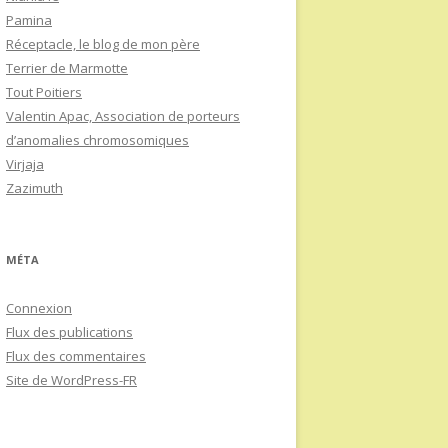
Pamina
Réceptacle, le blog de mon père
Terrier de Marmotte
Tout Poitiers
Valentin Apac, Association de porteurs
d’anomalies chromosomiques
Virjaja
Zazimuth
MÉTA
Connexion
Flux des publications
Flux des commentaires
Site de WordPress-FR