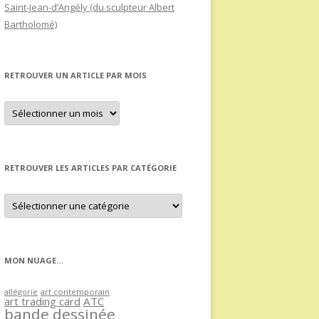
Saint-Jean-d’Angély (du sculpteur Albert
Bartholomé)
RETROUVER UN ARTICLE PAR MOIS
Retrouver
un
article
par
mois
RETROUVER LES ARTICLES PAR CATÉGORIE
Retrouver
les
articles
par
catégorie
MON NUAGE…
allégorie
art contemporain
art trading card
ATC
bande dessinée