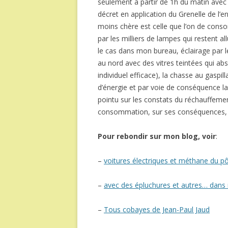
seulement à partir de 1h du matin avec
décret en application du Grenelle de l’en
moins chère est celle que l’on de cons
par les milliers de lampes qui restent al
le cas dans mon bureau, éclairage par l
au nord avec des vitres teintées qui ab
individuel efficace), la chasse au gaspi
d’énergie et par voie de conséquence la
pointu sur les constats du réchauffemen
consommation, sur ses conséquences, 
Pour rebondir sur mon blog, voir
:
–
voitures électriques et méthane du pôl
–
avec des épluchures et autres… dans m
–
Tous cobayes de Jean-Paul Jaud