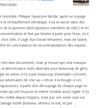
2756018089.
de Grenoble. Philippe Squarzoni décide, après un voyage
 le réchauffement climatique. Il va se lancer dans des
es de la question (dont plusieurs membres du GIEC) et en
onsommation et finit par hésiter à partir pour l’Asie, où il
d’un côté, il s’agit d’un travail rémunéré, mais de l’autre,
mettre en concordance les recommandations des experts
e très bien documenté, mais je trouve que cela manque
la décroissance reste abstraite pour beaucoup de gens,
ages en avion, il n’y a pas beaucoup d’exemples concrets,
 aux adversaires de crier au « retour à la bougie »! Les
rigoureuses, à partir d’un découpage de chaque page en
 mais qui ont toujours le même module assez rigide. Il n’y
lles visible depuis l’espace, mais pas une seule case sur
clairage inutile (bureaux, vitrines) la nuit, et pas