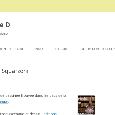
e D
roderie…
Aller
au
ONT-SUR-LOIRE
INDEX
LECTURE
POITIERS ET POITOU-CH
contenu
e Squarzoni
de dessinée trouvée dans les bacs de la
hèque
.
rzoni (scénario et dessin),
éditions