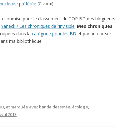
 nucléaire préférée
(Civaux).
ra soumise pour le classement du TOP BD des blogueurs
r
Yaneck / Les chroniques de l’invisible
.
Mes chroniques
roupées dans la
catégorie pour les BD
et par auteur sur
ans ma bibliothèque.
 BD
, et marquée avec
bande dessinée
,
écologie
,
avril 2013
.