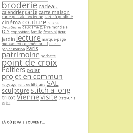
broderie
cadeau
carte
carte maison
calendrier
carte postale ancienne
carte à publicité
couture
cinéma
cuisine
deuxième guerre mondiale
Deux-Sèvres
DIY
exposition
festival
famille
fleur
lecture
jardin
marque-page
monument commémoratif
oiseau
Paris
papier maison
patrimoine
pochette
point de croix
Poitiers
polar
projet en commun
SAL
rentrée littéraire
recyclage
stitch a long
sculpture
Vienne
visite
tricot
États-Unis
église
LÀ OÙ JE VAIS SOUVENT…