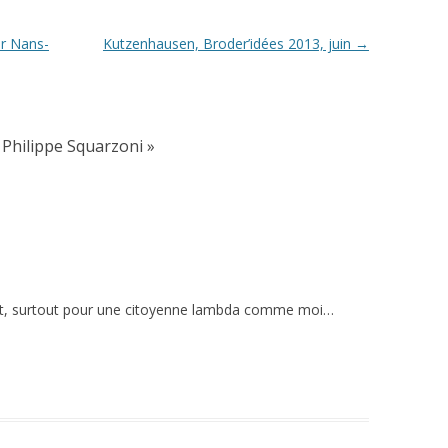
ur Nans-
Kutzenhausen, Broder’idées 2013, juin
→
 Philippe Squarzoni
»
nt, surtout pour une citoyenne lambda comme moi…