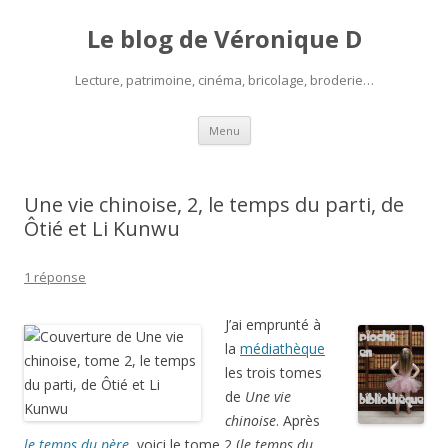
Le blog de Véronique D
Lecture, patrimoine, cinéma, bricolage, broderie…
Aller
Menu
au
contenu
Une vie chinoise, 2, le temps du parti, de
Ôtié et Li Kunwu
1 réponse
J’ai emprunté à
la
médiathèque
les trois tomes
de
Une vie
chinoise
. Après
le temps du père
, voici le tome 2 (
le temps du