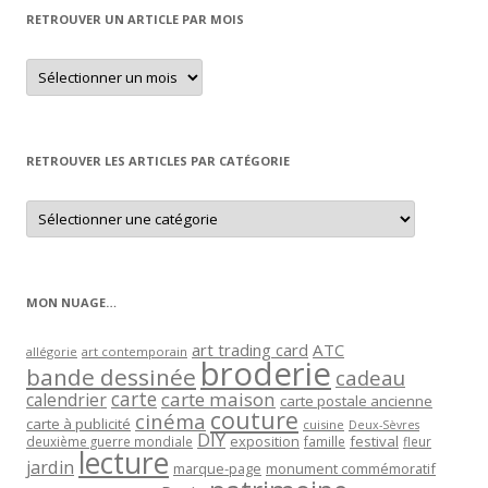
RETROUVER UN ARTICLE PAR MOIS
Retrouver
un
article
par
mois
RETROUVER LES ARTICLES PAR CATÉGORIE
Retrouver
les
articles
par
catégorie
MON NUAGE…
art trading card
ATC
allégorie
art contemporain
broderie
bande dessinée
cadeau
carte
carte maison
calendrier
carte postale ancienne
couture
cinéma
carte à publicité
cuisine
Deux-Sèvres
DIY
exposition
festival
famille
deuxième guerre mondiale
fleur
lecture
jardin
marque-page
monument commémoratif