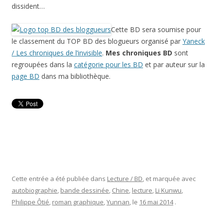
dissident…
Cette BD sera soumise pour
le classement du TOP BD des blogueurs organisé par
Yaneck
/ Les chroniques de l’invisible
.
Mes chroniques BD
sont
regroupées dans la
catégorie pour les BD
et par auteur sur la
page BD
dans ma bibliothèque.
Cette entrée a été publiée dans
Lecture / BD
, et marquée avec
autobiographie
,
bande dessinée
,
Chine
,
lecture
,
Li Kunwu
,
Philippe Ôtié
,
roman graphique
,
Yunnan
, le
16 mai 2014
.