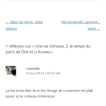
Navigation
←
Glace au citron, selon
Ma tricoboule Capucine…
des
Dianou
verte!
→
articles
1 réflexion sur «
Une vie chinoise, 2, le temps du
parti, de Ôtié et Li Kunwu
»
cdanielle
16 mai 2014 à 14 h 07 min
ça me tente bien de le lire; l’image de couverture me plaît
assez. et le contenu m’intéresse.