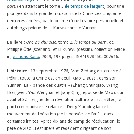
parti
) en attendant le tome 3 (
le temps de l’argent
) pour une
plongée dans la grande mutation de la Chine ces cinquante
dernières années, par le prisme d’une histoire personnelle et
autobiographique de Li Kunwu dans le Yunnan.
Le livre
:
Une vie chinoise,
tome 2
, le temps du parti
, de
Philippe Ôtié (scénario) et Li Kunwu (dessin), collection Made
in,
éditions Kana
, 2009, 198 pages, ISBN 9782505007616.
L’histoire
: 13 septembre 1976, Mao Zedong est enterré à
Pékin, toute la Chine est en deuil, Xiao Li aussi, dans son
Yunnan. La « bande des quatre » (Zhang Chunqiao, Wang
Hongwen, Yao Wenyuan et Jiang Qing, épouse de Mao), qui
avait été à l’origine de la révolution culturelle est arrêtée, le
parti communiste se relance… Deng Xiaoping lance le
mouvement de libération (de la pensée, de l’art)… dans
certaines limites! Après dix ans de camp de rééducation, le
père de Xiao Li est libéré et redevient dirigeant de son