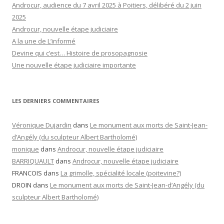
Androcur, audience du 7 avril 2025 à Poitiers, délibéré du 2 juin
2025
Androcur, nouvelle étape judiciaire
A la une de L’informé
Devine qui c’est… Histoire de prosopagnosie
Une nouvelle étape judiciaire importante
LES DERNIERS COMMENTAIRES
Véronique Dujardin
dans
Le monument aux morts de Saint-Jean-
d’Angély (du sculpteur Albert Bartholomé)
monique
dans
Androcur, nouvelle étape judiciaire
BARRIQUAULT
dans
Androcur, nouvelle étape judiciaire
FRANCOIS
dans
La grimolle, spécialité locale (poitevine?)
DROIN
dans
Le monument aux morts de Saint-Jean-d’Angély (du
sculpteur Albert Bartholomé)