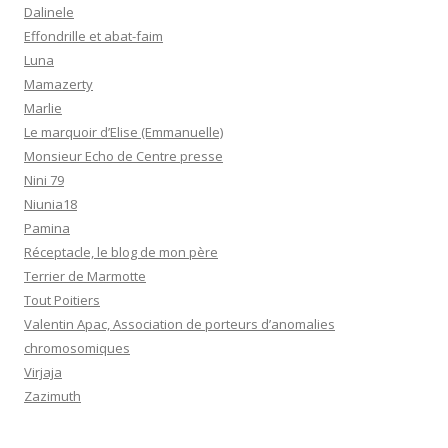
Dalinele
Effondrille et abat-faim
Luna
Mamazerty
Marlie
Le marquoir d’Elise (Emmanuelle)
Monsieur Echo de Centre presse
Nini 79
Niunia18
Pamina
Réceptacle, le blog de mon père
Terrier de Marmotte
Tout Poitiers
Valentin Apac, Association de porteurs d’anomalies
chromosomiques
Virjaja
Zazimuth