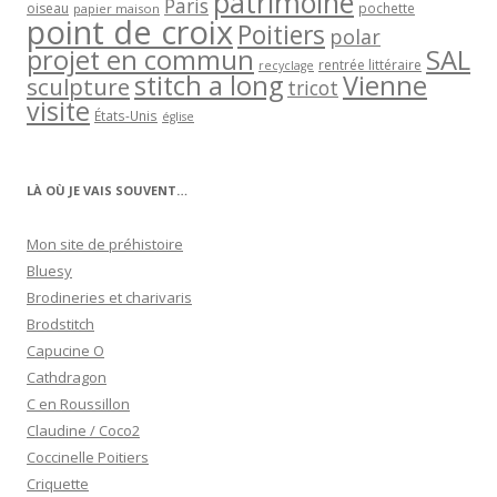
patrimoine
Paris
oiseau
papier maison
pochette
point de croix
Poitiers
polar
projet en commun
SAL
rentrée littéraire
recyclage
stitch a long
Vienne
sculpture
tricot
visite
États-Unis
église
LÀ OÙ JE VAIS SOUVENT…
Mon site de préhistoire
Bluesy
Brodineries et charivaris
Brodstitch
Capucine O
Cathdragon
C en Roussillon
Claudine / Coco2
Coccinelle Poitiers
Criquette