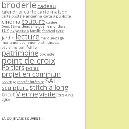
broderie
cadeau
carte
carte maison
calendrier
carte postale ancienne
carte à publicité
couture
cinéma
cuisine
deuxième guerre mondiale
Deux-Sèvres
DIY
exposition
festival
famille
fleur
lecture
jardin
marque-page
monument commémoratif
oiseau
Paris
papier maison
patrimoine
pochette
point de croix
Poitiers
polar
projet en commun
SAL
rentrée littéraire
recyclage
stitch a long
sculpture
Vienne
visite
tricot
États-Unis
église
LÀ OÙ JE VAIS SOUVENT…