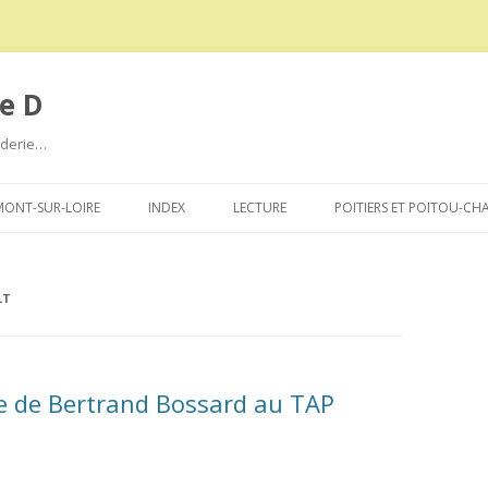
e D
roderie…
Aller
au
ONT-SUR-LOIRE
INDEX
LECTURE
POITIERS ET POITOU-CH
contenu
LT
re de Bertrand Bossard au TAP