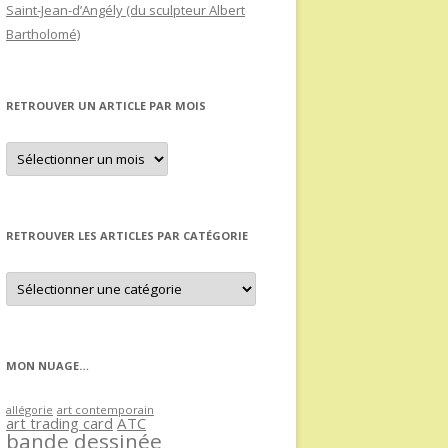
Saint-Jean-d’Angély (du sculpteur Albert
Bartholomé)
RETROUVER UN ARTICLE PAR MOIS
Retrouver
un
article
par
mois
RETROUVER LES ARTICLES PAR CATÉGORIE
Retrouver
les
articles
par
catégorie
MON NUAGE…
allégorie
art contemporain
art trading card
ATC
bande dessinée