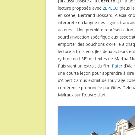
J’ai aussi assisté à la
Lecture
qu’il a do
lecture proposée avec
2LPECO
(deux la
en scène, Bertrand Bossard, Alexia Krio
interprète en langue des signes françai
acteurs… Une première représentation ava
sourd (invitation spécifique aux associati
emporter des bouchons d’oreille à chaqu
lecture à trois voix (les deux acteurs en
rythme en LSF) de textes de Martha Nu
Puis vient un extrait du film
Pater
d’Alain
une courte leçon pour apprendre à dire o
d’Albert Camus extrait de l’ouvrage coll
conférence prononcée par Gilles Deleuz
Malraux sur l’œuvre d’art.