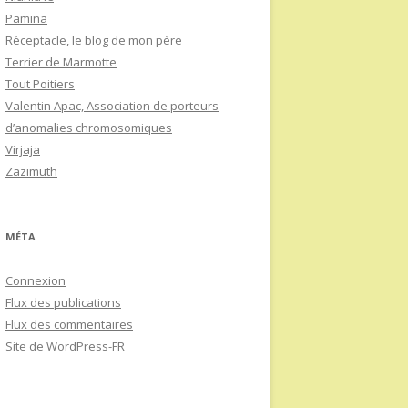
Pamina
Réceptacle, le blog de mon père
Terrier de Marmotte
Tout Poitiers
Valentin Apac, Association de porteurs
d’anomalies chromosomiques
Virjaja
Zazimuth
MÉTA
Connexion
Flux des publications
Flux des commentaires
Site de WordPress-FR