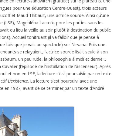
nnée en lecture-sandwitch (gratuite) sur le plateau B. une
ngues pour une éducation Centre-Ouest). trois acteurs
ucoff et Maud Thibault, une actrice sourde. Ainsi qu’une
se (LSF), Magdaléna Lacroix, pour les parties sans les
it eu lieu la veille au soir plutôt à destination du public
ons). Accueil tonitruant (il va falloir que je pense à
e fois que je vais au spectacle) sur Nirvana. Puis une
tendants se relayaient, l’actrice sourde lisait seule à son
ssbaum, un peu rude, la philosophie à midi et demie…
 Cavalier (l’épisode de l’installation de l’ascenseur). Après
ui et non en LSF, la lecture s’est poursuivie par un texte
ectif
L’existence
. La lecture s’est poursuivi avec une
e en 1987, avant de se terminer par un texte d’André