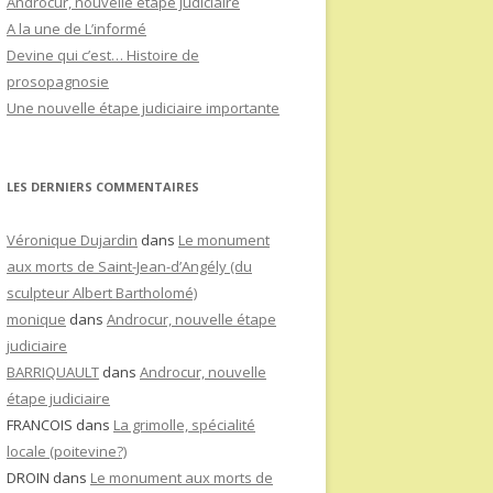
Androcur, nouvelle étape judiciaire
A la une de L’informé
Devine qui c’est… Histoire de
prosopagnosie
Une nouvelle étape judiciaire importante
LES DERNIERS COMMENTAIRES
Véronique Dujardin
dans
Le monument
aux morts de Saint-Jean-d’Angély (du
sculpteur Albert Bartholomé)
monique
dans
Androcur, nouvelle étape
judiciaire
BARRIQUAULT
dans
Androcur, nouvelle
étape judiciaire
FRANCOIS
dans
La grimolle, spécialité
locale (poitevine?)
DROIN
dans
Le monument aux morts de