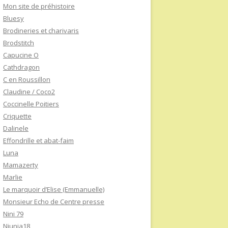
Mon site de préhistoire
Bluesy
Brodineries et charivaris
Brodstitch
Capucine O
Cathdragon
C en Roussillon
Claudine / Coco2
Coccinelle Poitiers
Criquette
Dalinele
Effondrille et abat-faim
Luna
Mamazerty
Marlie
Le marquoir d’Elise (Emmanuelle)
Monsieur Echo de Centre presse
Nini 79
Niunia18