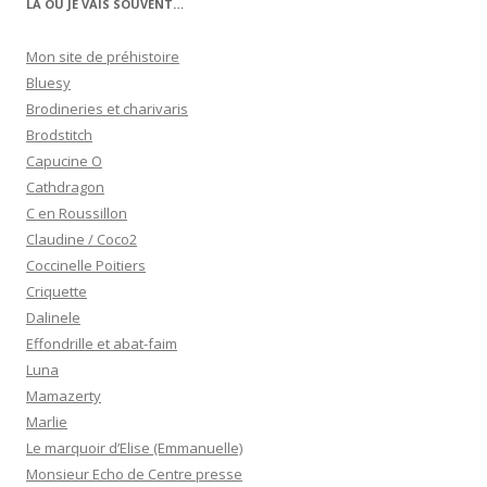
LÀ OÙ JE VAIS SOUVENT…
Mon site de préhistoire
Bluesy
Brodineries et charivaris
Brodstitch
Capucine O
Cathdragon
C en Roussillon
Claudine / Coco2
Coccinelle Poitiers
Criquette
Dalinele
Effondrille et abat-faim
Luna
Mamazerty
Marlie
Le marquoir d’Elise (Emmanuelle)
Monsieur Echo de Centre presse