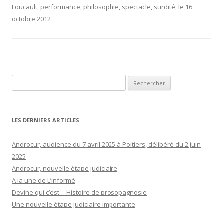
Foucault
,
performance
,
philosophie
,
spectacle
,
surdité
, le
16
octobre 2012
.
Rechercher :
LES DERNIERS ARTICLES
Androcur, audience du 7 avril 2025 à Poitiers, délibéré du 2 juin
2025
Androcur, nouvelle étape judiciaire
A la une de L’informé
Devine qui c’est… Histoire de prosopagnosie
Une nouvelle étape judiciaire importante