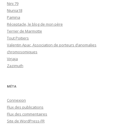
Nini 79
Niunia18
Pamina
Réceptacle, le blog de mon père
Terrier de Marmotte
Tout Poitiers
Valentin Apac, Association de porteurs d’anomalies
chromosomiques
Virjaja
Zazimuth
MÉTA
Connexion
Flux des publications
Flux des commentaires
Site de WordPress-FR