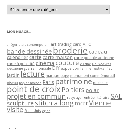
Retrouver
les
articles
par
catégorie
MON NUAGE…
art trading card
ATC
allégorie
art contemporain
broderie
bande dessinée
cadeau
carte
carte maison
calendrier
carte postale ancienne
couture
cinéma
carte à publicité
cuisine
Deux-Sèvres
DIY
exposition
festival
famille
deuxième guerre mondiale
fleur
lecture
jardin
marque-page
monument commémoratif
patrimoine
Paris
oiseau
papier maison
pochette
point de croix
Poitiers
polar
projet en commun
SAL
rentrée littéraire
recyclage
stitch a long
Vienne
sculpture
tricot
visite
États-Unis
église