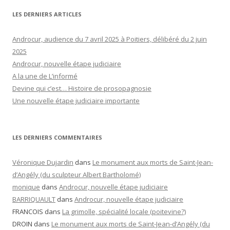
LES DERNIERS ARTICLES
Androcur, audience du 7 avril 2025 à Poitiers, délibéré du 2 juin
2025
Androcur, nouvelle étape judiciaire
A la une de L’informé
Devine qui c’est… Histoire de prosopagnosie
Une nouvelle étape judiciaire importante
LES DERNIERS COMMENTAIRES
Véronique Dujardin
dans
Le monument aux morts de Saint-Jean-
d’Angély (du sculpteur Albert Bartholomé)
monique
dans
Androcur, nouvelle étape judiciaire
BARRIQUAULT
dans
Androcur, nouvelle étape judiciaire
FRANCOIS
dans
La grimolle, spécialité locale (poitevine?)
DROIN
dans
Le monument aux morts de Saint-Jean-d’Angély (du