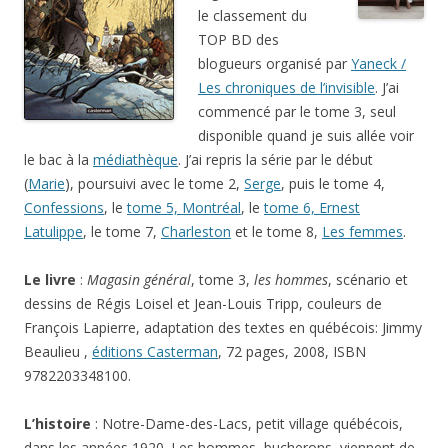
le classement du
TOP BD des
blogueurs organisé par
Yaneck /
Les chroniques de l’invisible
. J’ai
commencé par le tome 3, seul
disponible quand je suis allée voir
le bac à la
médiathèque
. J’ai repris la série par le début
(
Marie
), poursuivi avec le tome 2,
Serge
, puis le tome 4,
Confessions
, le
tome 5, Montréal
, le
tome 6, Ernest
Latulippe
, le tome 7,
Charleston
et le tome 8,
Les femmes
.
Le livre
:
Magasin général
, tome 3,
les hommes
, scénario et
dessins de Régis Loisel et Jean-Louis Tripp, couleurs de
François Lapierre, adaptation des textes en québécois: Jimmy
Beaulieu ,
éditions Casterman
, 72 pages, 2008, ISBN
9782203348100.
L’histoire
: Notre-Dame-des-Lacs, petit village québécois,
dans les années 1920. Les hommes, bucherons, viennent de