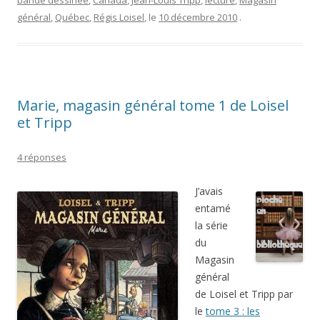
bande dessinée
,
Canada
,
Jean-Louis Tripp
,
lecture
,
Magasin
général
,
Québec
,
Régis Loisel
, le
10 décembre 2010
.
Marie, magasin général tome 1 de Loisel
et Tripp
4 réponses
J’avais
entamé
la série
du
Magasin
général
de Loisel et Tripp par
le
tome 3 : les