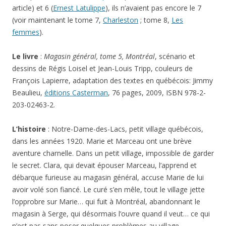
article) et 6 (
Ernest Latulippe
), ils n’avaient pas encore le 7
(voir maintenant le tome 7,
Charleston
; tome 8,
Les
femmes
).
Le livre
:
Magasin général, tome 5, Montréal
, scénario et
dessins de Régis Loisel et Jean-Louis Tripp, couleurs de
François Lapierre, adaptation des textes en québécois: Jimmy
Beaulieu,
éditions Casterman
, 76 pages, 2009, ISBN 978-2-
203-02463-2.
L’histoire
: Notre-Dame-des-Lacs, petit village québécois,
dans les années 1920. Marie et Marceau ont une brève
aventure charnelle. Dans un petit village, impossible de garder
le secret. Clara, qui devait épouser Marceau, l’apprend et
débarque furieuse au magasin général, accuse Marie de lui
avoir volé son fiancé. Le curé s’en mêle, tout le village jette
l’opprobre sur Marie… qui fuit à Montréal, abandonnant le
magasin à Serge, qui désormais l’ouvre quand il veut… ce qui
n’est pas sans poser quelques problèmes au village…