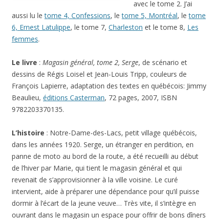
avec le tome 2. J’ai
aussi lu le
tome 4, Confessions
, le
tome 5, Montréal
, le
tome
6, Ernest Latulippe
, le tome 7,
Charleston
et le tome 8,
Les
femmes
.
Le livre
:
Magasin général, tome 2, Serge
, de scénario et
dessins de Régis Loisel et Jean-Louis Tripp, couleurs de
François Lapierre, adaptation des textes en québécois: Jimmy
Beaulieu,
éditions Casterman
, 72 pages, 2007, ISBN
9782203370135.
L’histoire
: Notre-Dame-des-Lacs, petit village québécois,
dans les années 1920. Serge, un étranger en perdition, en
panne de moto au bord de la route, a été recueilli au début
de l’hiver par Marie, qui tient le magasin général et qui
revenait de s’approvisionner à la ville voisine. Le curé
intervient, aide à préparer une dépendance pour qu’il puisse
dormir à l’écart de la jeune veuve… Très vite, il s’intègre en
ouvrant dans le magasin un espace pour offrir de bons dîners