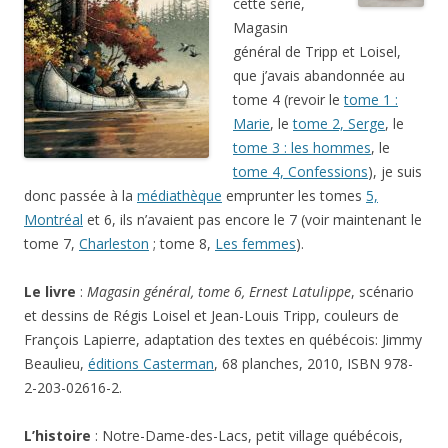
cette série,
Magasin
général de Tripp et Loisel,
que j’avais abandonnée au
tome 4 (revoir le
tome 1 :
Marie
, le
tome 2, Serge
, le
tome 3 : les hommes
, le
tome 4, Confessions
), je suis
donc passée à la
médiathèque
emprunter les tomes
5,
Montréal
et 6, ils n’avaient pas encore le 7 (voir maintenant le
tome 7,
Charleston
; tome 8,
Les femmes
).
Le livre
:
Magasin général, tome 6, Ernest Latulippe
, scénario
et dessins de Régis Loisel et Jean-Louis Tripp, couleurs de
François Lapierre, adaptation des textes en québécois: Jimmy
Beaulieu,
éditions Casterman
, 68 planches, 2010, ISBN 978-
2-203-02616-2.
L’histoire
: Notre-Dame-des-Lacs, petit village québécois,