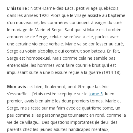
L’histoire
: Notre-Dame-des-Lacs, petit village québécois,
dans les années 1920. Alors que le village assiste au baptême
d’un nouveau né, les commères continuent à exiger du curé
le mariage de Marie et Serge. Sauf que si Marie est tombée
amoureuse de Serge, celui-ci se refuse à elle, parfois avec
une certaine violence verbale. Marie va se confesser au curé,
Serge au voisin alcoolique qui construit son bateau. En fait,
Serge est homosexuel. Mais comme cela ne semble pas
entendable, les hommes vont faire courir le bruit qu’il est
impuissant suite à une blessure reçue à la guerre (1914-18).
Mon avis
: et bien, finalement, peut-être que la série
s’essouffle… J’étais restée sceptique sur le
tome 3
, lu en
premier, avais bien aimé les deux premiers tomes, Marie et
Serge, mais reste sur ma faim avec ce quatrième tome, un
peu comme si les personnages tournaient en rond, comme la
vie de ce village… Des questions importantes (le deuil des
parents chez les jeunes adultes handicapés mentaux,