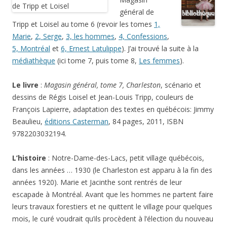
général de
Tripp et Loisel au tome 6 (revoir les tomes
1,
Marie
,
2, Serge
,
3, les hommes
,
4, Confessions
,
5, Montréal
et
6, Ernest Latulippe
). J’ai trouvé la suite à la
médiathèque
(ici tome 7, puis tome 8,
Les femmes
).
Le livre
:
Magasin général, tome 7, Charleston
, scénario et
dessins de Régis Loisel et Jean-Louis Tripp, couleurs de
François Lapierre, adaptation des textes en québécois: Jimmy
Beaulieu,
éditions Casterman
, 84 pages, 2011, ISBN
9782203032194.
L’histoire
: Notre-Dame-des-Lacs, petit village québécois,
dans les années … 1930 (le Charleston est apparu à la fin des
années 1920). Marie et Jacinthe sont rentrés de leur
escapade à Montréal. Avant que les hommes ne partent faire
leurs travaux forestiers et ne quittent le village pour quelques
mois, le curé voudrait qu’ils procèdent à l’élection du nouveau