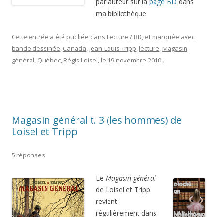
par auteur sur la
page BD
dans
ma bibliothèque.
Cette entrée a été publiée dans
Lecture / BD
, et marquée avec
bande dessinée
,
Canada
,
Jean-Louis Tripp
,
lecture
,
Magasin
général
,
Québec
,
Régis Loisel
, le
19 novembre 2010
.
Magasin général t. 3 (les hommes) de
Loisel et Tripp
5 réponses
Le
Magasin général
de Loisel et Tripp
revient
régulièrement dans