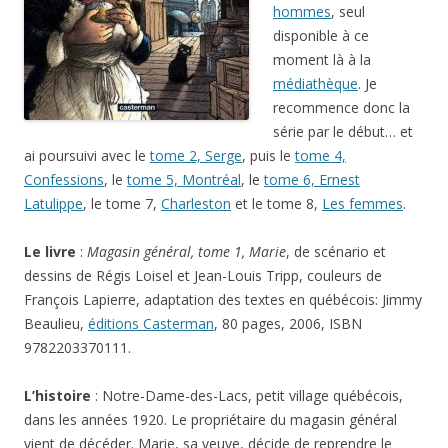
hommes
, seul
disponible à ce
moment là à la
médiathèque
. Je
recommence donc la
série par le début… et
ai poursuivi avec le
tome 2, Serge
, puis le
tome 4,
Confessions
, le
tome 5, Montréal
, le
tome 6, Ernest
Latulippe
, le tome 7,
Charleston
et le tome 8,
Les femmes
.
Le livre
:
Magasin général, tome 1, Marie
, de scénario et
dessins de Régis Loisel et Jean-Louis Tripp, couleurs de
François Lapierre, adaptation des textes en québécois: Jimmy
Beaulieu,
éditions Casterman
, 80 pages, 2006, ISBN
9782203370111.
L’histoire
: Notre-Dame-des-Lacs, petit village québécois,
dans les années 1920. Le propriétaire du magasin général
vient de décéder. Marie, sa veuve, décide de reprendre le