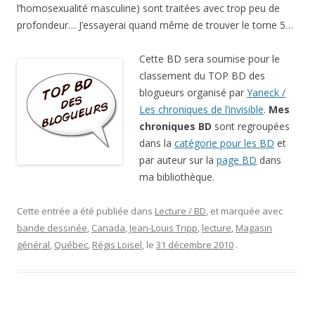
l’homosexualité masculine) sont traitées avec trop peu de
profondeur… J’essayerai quand même de trouver le tome 5…
Cette BD sera soumise pour le
classement du TOP BD des
blogueurs organisé par
Yaneck /
Les chroniques de l’invisible
.
Mes
chroniques BD
sont regroupées
dans la
catégorie pour les BD
et
par auteur sur la
page BD
dans
ma bibliothèque.
Cette entrée a été publiée dans
Lecture / BD
, et marquée avec
bande dessinée
,
Canada
,
Jean-Louis Tripp
,
lecture
,
Magasin
général
,
Québec
,
Régis Loisel
, le
31 décembre 2010
.