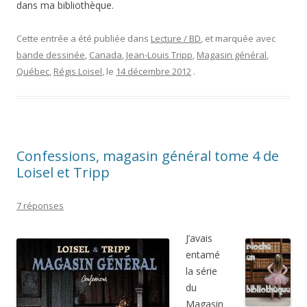
dans ma bibliothèque.
Cette entrée a été publiée dans
Lecture / BD
, et marquée avec
bande dessinée
,
Canada
,
Jean-Louis Tripp
,
Magasin général
,
Québec
,
Régis Loisel
, le
14 décembre 2012
.
Confessions, magasin général tome 4 de
Loisel et Tripp
7 réponses
J’avais
entamé
la série
du
Magasin