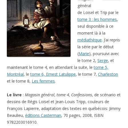
général
de Loisel et Trip par le
tome 3 : les hommes
,
seul disponible à ce
moment là à la
médiathèque
. J’ai repris
la série par le début
(
Marie
), poursuivi avec
le tome 2,
Serge
, et
maintenant le tome 4, en attendant la suite, le
tome 5,
Montréal
, le
tome 6, Ernest Latulippe
, le tome 7,
Charleston
et le tome 8,
Les femmes
.
Le livre
:
Magasin général, tome 4, Confessions
, de scénario et
dessins de Régis Loisel et Jean-Louis Tripp, couleurs de
François Lapierre, adaptation des textes en québécois: Jimmy
Beaulieu,
éditions Casterman
, 70 pages, 2008, ISBN
9782203016910.