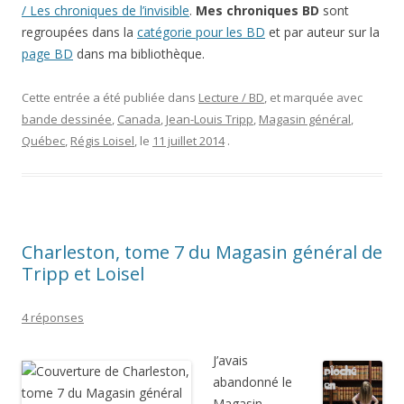
/ Les chroniques de l’invisible
.
Mes chroniques BD
sont
regroupées dans la
catégorie pour les BD
et par auteur sur la
page BD
dans ma bibliothèque.
Cette entrée a été publiée dans
Lecture / BD
, et marquée avec
bande dessinée
,
Canada
,
Jean-Louis Tripp
,
Magasin général
,
Québec
,
Régis Loisel
, le
11 juillet 2014
.
Charleston, tome 7 du Magasin général de
Tripp et Loisel
4 réponses
J’avais
abandonné le
Magasin