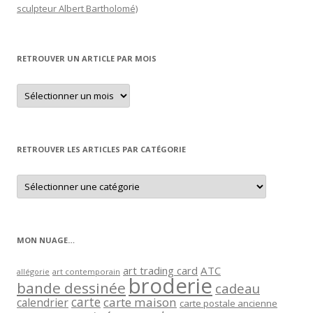
sculpteur Albert Bartholomé)
RETROUVER UN ARTICLE PAR MOIS
Retrouver
un
article
par
mois
RETROUVER LES ARTICLES PAR CATÉGORIE
Retrouver
les
articles
par
catégorie
MON NUAGE…
art trading card
ATC
allégorie
art contemporain
broderie
bande dessinée
cadeau
carte
carte maison
calendrier
carte postale ancienne