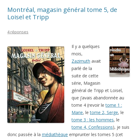
Montréal, magasin général tome 5, de
Loisel et Tripp
4 réponses
Il y a quelques
mois,
Zazimuth
avait
parlé de la
suite de cette
série, Magasin
général de Tripp et Loisel,
que j’avais abandonnée au
tome 4 (revoir le
tome 1 :
Marie
, le
tome 2, Serge
, le
tome 3 : les hommes
, le
tome 4, Confessions
), je suis
donc passée à la
médiathèque
emprunter les tomes 5 (cet