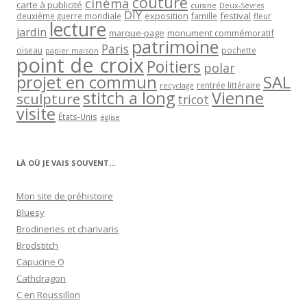
couture
cinéma
carte à publicité
cuisine
Deux-Sèvres
DIY
exposition
festival
famille
deuxième guerre mondiale
fleur
lecture
jardin
marque-page
monument commémoratif
patrimoine
Paris
oiseau
papier maison
pochette
point de croix
Poitiers
polar
projet en commun
SAL
rentrée littéraire
recyclage
stitch a long
Vienne
sculpture
tricot
visite
États-Unis
église
LÀ OÙ JE VAIS SOUVENT…
Mon site de préhistoire
Bluesy
Brodineries et charivaris
Brodstitch
Capucine O
Cathdragon
C en Roussillon