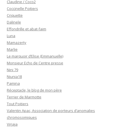
Claudine / Coco2
Coccinelle Poitiers
Criquette
Dalinele
Effondrille et abat-faim
Luna
Mamazerty
Marlie
Le marquoir d’Elise (Emmanuelle)
Monsieur Echo de Centre presse
Nini 79
Niunia18
Pamina
Réceptacle, le blog de mon père
Terrier de Marmotte
Tout Poitiers
Valentin Apac, Association de porteurs d’anomalies
chromosomiques
Virjaja