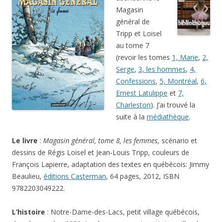
Magasin
général de
Tripp et Loisel
au tome 7
(revoir les tomes
1, Marie
,
2,
Serge
,
3, les hommes
,
4,
Confessions
,
5, Montréal
,
6,
Ernest Latulippe
et
7,
Charleston
). J’ai trouvé la
suite à la
médiathèque
.
Le livre
:
Magasin général, tome 8, les femmes
, scénario et
dessins de Régis Loisel et Jean-Louis Tripp, couleurs de
François Lapierre, adaptation des textes en québécois: Jimmy
Beaulieu,
éditions Casterman
, 64 pages, 2012, ISBN
9782203049222.
L’histoire
: Notre-Dame-des-Lacs, petit village québécois,