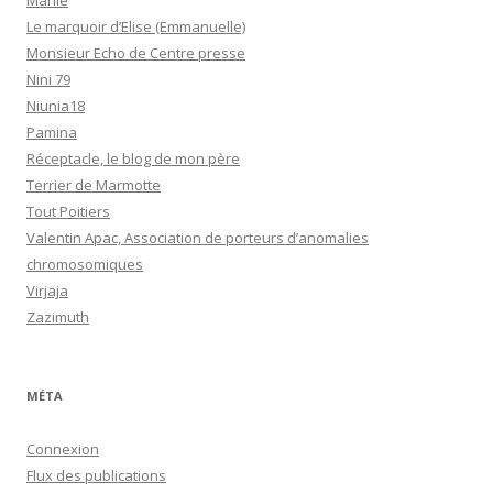
Marlie
Le marquoir d’Elise (Emmanuelle)
Monsieur Echo de Centre presse
Nini 79
Niunia18
Pamina
Réceptacle, le blog de mon père
Terrier de Marmotte
Tout Poitiers
Valentin Apac, Association de porteurs d’anomalies
chromosomiques
Virjaja
Zazimuth
MÉTA
Connexion
Flux des publications