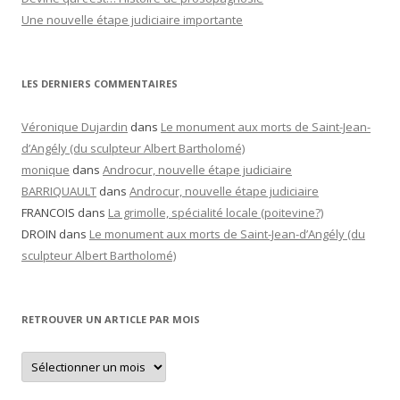
Une nouvelle étape judiciaire importante
LES DERNIERS COMMENTAIRES
Véronique Dujardin
dans
Le monument aux morts de Saint-Jean-
d’Angély (du sculpteur Albert Bartholomé)
monique
dans
Androcur, nouvelle étape judiciaire
BARRIQUAULT
dans
Androcur, nouvelle étape judiciaire
FRANCOIS
dans
La grimolle, spécialité locale (poitevine?)
DROIN
dans
Le monument aux morts de Saint-Jean-d’Angély (du
sculpteur Albert Bartholomé)
RETROUVER UN ARTICLE PAR MOIS
Retrouver
un
article
par