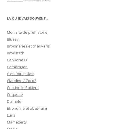
LÀ OÙ JE VAIS SOUVENT…
Mon site de préhistoire
Bluesy
Brodineries et charivaris
Brodstitch
Capucine O
Cathdragon
C en Roussillon
Claudine / Coco2
Coccinelle Poitiers
Criquette
Dalinele
Effondrille et abat-faim
Luna
Mamazerty