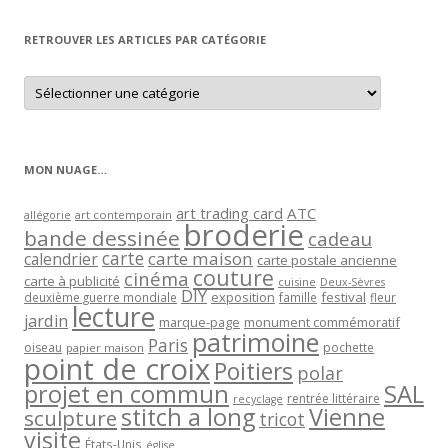
mois
RETROUVER LES ARTICLES PAR CATÉGORIE
Retrouver
les
articles
par
catégorie
MON NUAGE…
art trading card
ATC
allégorie
art contemporain
broderie
bande dessinée
cadeau
carte
carte maison
calendrier
carte postale ancienne
couture
cinéma
carte à publicité
cuisine
Deux-Sèvres
DIY
exposition
festival
famille
deuxième guerre mondiale
fleur
lecture
jardin
marque-page
monument commémoratif
patrimoine
Paris
oiseau
papier maison
pochette
point de croix
Poitiers
polar
projet en commun
SAL
rentrée littéraire
recyclage
stitch a long
Vienne
sculpture
tricot
visite
États-Unis
église