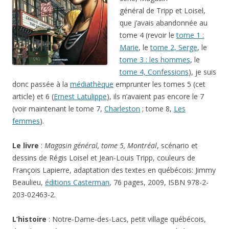
général de Tripp et Loisel,
que j’avais abandonnée au
tome 4 (revoir le
tome 1 :
Marie
, le
tome 2, Serge
, le
tome 3 : les hommes
, le
tome 4, Confessions
), je suis
donc passée à la
médiathèque
emprunter les tomes 5 (cet
article) et 6 (
Ernest Latulippe
), ils n’avaient pas encore le 7
(voir maintenant le tome 7,
Charleston
; tome 8,
Les
femmes
).
Le livre
:
Magasin général, tome 5, Montréal
, scénario et
dessins de Régis Loisel et Jean-Louis Tripp, couleurs de
François Lapierre, adaptation des textes en québécois: Jimmy
Beaulieu,
éditions Casterman
, 76 pages, 2009, ISBN 978-2-
203-02463-2.
L’histoire
: Notre-Dame-des-Lacs, petit village québécois,