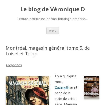
Le blog de Véronique D
Lecture, patrimoine, cinéma, bricolage, broderie…
Aller
Menu
au
contenu
Montréal, magasin général tome 5, de
Loisel et Tripp
4 réponses
Il y a quelques
mois,
Zazimuth
avait
parlé de la
suite de cette
série, Magasin