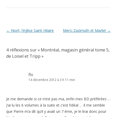
Navigation
←
Niort, l’église Saint-Hilaire
Merci Zazimuth et Marlie!
→
des
articles
4 réflexions sur «
Montréal, magasin général tome 5,
de Loisel et Tripp
»
flo
14 décembre 2012 à 3 h 11 min
Je me demande si ce n’est pas ma, enfin mes BD préférées …
J’ai lu les 6 volumes à la suite et c’est l’idéal … Il me semble
que Pierre m’a dit qu’il y avait un 7 ème, je le lirai donc pour