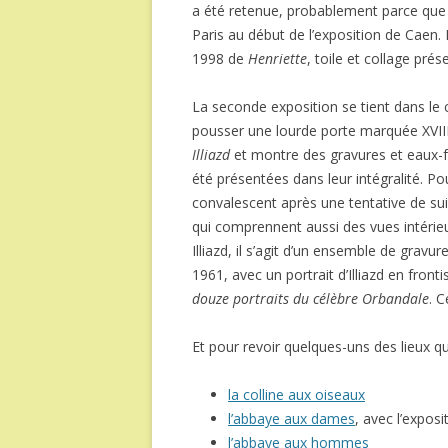
a été retenue, probablement parce que
Paris au début de l’exposition de Caen.
1998 de
Henriette
, toile et collage pré
La seconde exposition se tient dans le c
pousser une lourde porte marquée XVIIIe,
Illiazd
et montre des gravures et eaux-for
été présentées dans leur intégralité. P
convalescent après une tentative de sui
qui comprennent aussi des vues intérieu
Illiazd, il s’agit d’un ensemble de gravu
1961, avec un portrait d’Illiazd en front
douze portraits du célèbre Orbandale
. C
Et pour revoir quelques-uns des lieux que 
la colline aux oiseaux
l’abbaye aux dames
, avec l’expo
l’abbaye aux hommes