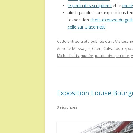
le jardin des sculptures
et le
musé
ainsi que plusieurs expositions t
l’exposition
chefs-d’œuvre du got
celle sur Giacometti
.
Cette entrée a été publiée dans
Visites, 
Annette Messager
,
Caen
,
Calvados
,
expos
Michel Leiris
,
musée
,
patrimoine
,
suicide
,
v
Exposition Louise Bourg
3 réponses