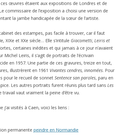
 ces œuvres étaient aux expositions de Londres et de
 Le commissaire de l’exposition a choisi une version de
sentant la jambe handicapée de la sœur de l’artiste.
abinet des estampes, pas facile à trouver, car il faut
 XIXe et XXe siècle… Elle s’intitule
Giacometti, Leiris et
tes, certaines inédites et qui jamais à ce jour n’avaient
our Michel
Leiris, il s’agit de portraits de l’écrivain
cide en 1957. Une partie de ces gravures, treize en tout,
res, illustrèrent en 1961
Vivantes cendres, innomées
. Pour
res pour le recueil de sonnet
Sentence san paroles
, paru en
ispice. Les autres portraits furent réunis plus tard sans
Les
e travail vaut vraiment la peine d’être vu.
j’ai visités à Caen, voici les liens :
sition permanente
peindre en Normandie