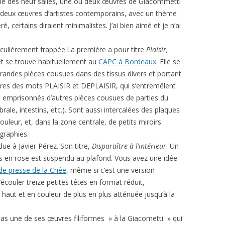
e des neuf salles, une ou deux œuvres de Giacommetti
 deux œuvres d’artistes contemporains, avec un thème
ré, certains diraient minimalistes. J’ai bien aimé et je n’ai
iculièrement frappée.La première a pour titre
Plaisir,
t se trouve habituellement au
CAPC à Bordeaux
. Elle se
andes pièces cousues dans des tissus divers et portant
ttres des mots PLAISIR et DEPLAISIR, qui s’entremêlent
nt emprisonnés d’autres pièces cousues de parties du
le, intestins, etc.). Sont aussi intercalées des plaques
uleur, et, dans la zone centrale, de petits miroirs
graphies.
ue à Javier Pérez. Son titre,
Disparaître à l’intérieur
. Un
s en rose est suspendu au plafond. Vous avez une idée
de presse de la Criée
, même si c’est une version
écouler treize petites têtes en format réduit,
n haut et en couleur de plus en plus atténuée jusqu’à la
 pas une de ses œuvres filiformes » à la Giacometti » qui