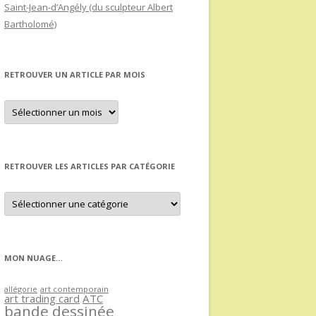
Saint-Jean-d’Angély (du sculpteur Albert
Bartholomé)
RETROUVER UN ARTICLE PAR MOIS
Retrouver
un
article
par
mois
RETROUVER LES ARTICLES PAR CATÉGORIE
Retrouver
les
articles
par
catégorie
MON NUAGE…
allégorie
art contemporain
art trading card
ATC
bande dessinée