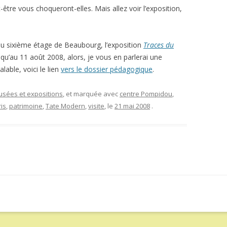
tre vous choqueront-elles. Mais allez voir l’exposition,
s au sixième étage de Beaubourg, l’exposition
Traces du
usqu’au 11 août 2008, alors, je vous en parlerai une
lable, voici le lien
vers le dossier pédagogique
.
musées et expositions
, et marquée avec
centre Pompidou
,
is
,
patrimoine
,
Tate Modern
,
visite
, le
21 mai 2008
.