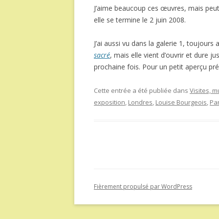
J’aime beaucoup ces œuvres, mais peut-ê
elle se termine le 2 juin 2008.
J’ai aussi vu dans la galerie 1, toujour
sacré
, mais elle vient d’ouvrir et dure j
prochaine fois. Pour un petit aperçu préa
Cette entrée a été publiée dans
Visites, 
exposition
,
Londres
,
Louise Bourgeois
,
Par
Fièrement propulsé par WordPress