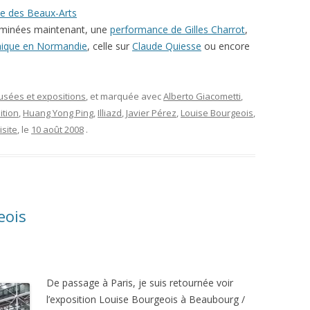
e des Beaux-Arts
erminées maintenant, une
performance de Gilles Charrot
,
hique en Normandie
, celle sur
Claude Quiesse
ou encore
musées et expositions
, et marquée avec
Alberto Giacometti
,
ition
,
Huang Yong Ping
,
Illiazd
,
Javier Pérez
,
Louise Bourgeois
,
isite
, le
10 août 2008
.
eois
De passage à Paris, je suis retournée voir
l’exposition Louise Bourgeois à Beaubourg /