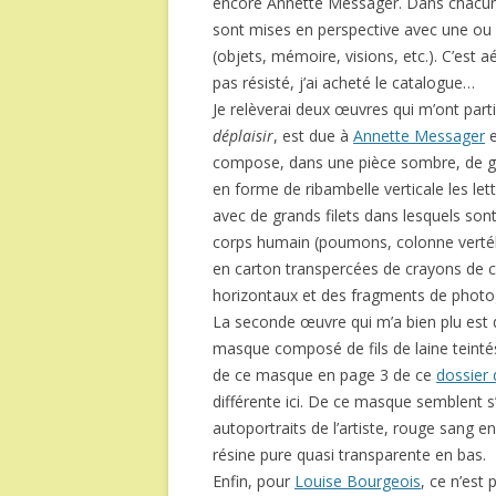
encore Annette Messager. Dans chacun
sont mises en perspective avec une ou
(objets, mémoire, visions, etc.). C’est aé
pas résisté, j’ai acheté le catalogue…
Je relèverai deux œuvres qui m’ont part
déplaisir
, est due à
Annette Messager
e
compose, dans une pièce sombre, de gr
en forme de ribambelle verticale les le
avec de grands filets dans lesquels so
corps humain (poumons, colonne vertébra
en carton transpercées de crayons de co
horizontaux et des fragments de photo
La seconde œuvre qui m’a bien plu est d
masque composé de fils de laine teinté
de ce masque en page 3 de ce
dossier 
différente ici. De ce masque semblent s’
autoportraits de l’artiste, rouge sang e
résine pure quasi transparente en bas.
Enfin, pour
Louise Bourgeois
, ce n’est