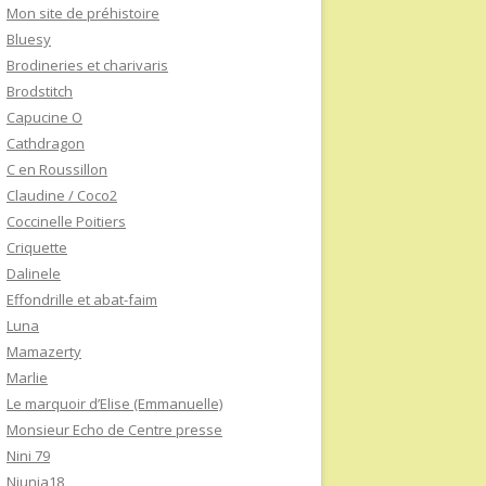
Mon site de préhistoire
Bluesy
Brodineries et charivaris
Brodstitch
Capucine O
Cathdragon
C en Roussillon
Claudine / Coco2
Coccinelle Poitiers
Criquette
Dalinele
Effondrille et abat-faim
Luna
Mamazerty
Marlie
Le marquoir d’Elise (Emmanuelle)
Monsieur Echo de Centre presse
Nini 79
Niunia18