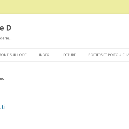
e D
roderie…
Aller
au
ONT-SUR-LOIRE
INDEX
LECTURE
POITIERS ET POITOU-CH
contenu
IS
ti