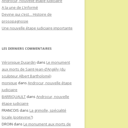
Androcur, nouvelle étape judiciaire
A la une de L’informé
Devine qui c’est… Histoire de
prosopagnosie
Une nouvelle étape judiciaire importante
LES DERNIERS COMMENTAIRES
Véronique Dujardin
dans
Le monument
aux morts de Saint-Jean-d’Angély (du
sculpteur Albert Bartholomé)
monique
dans
Androcur, nouvelle étape
judiciaire
BARRIQUAULT
dans
Androcur, nouvelle
étape judiciaire
FRANCOIS
dans
La grimolle, spécialité
locale (poitevine?)
DROIN
dans
Le monument aux morts de