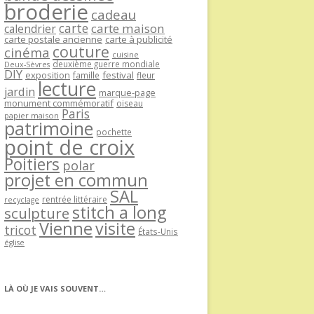
broderie
cadeau
carte
carte maison
calendrier
carte postale ancienne
carte à publicité
couture
cinéma
cuisine
deuxième guerre mondiale
Deux-Sèvres
DIY
exposition
festival
famille
fleur
lecture
jardin
marque-page
monument commémoratif
oiseau
Paris
papier maison
patrimoine
pochette
point de croix
Poitiers
polar
projet en commun
SAL
rentrée littéraire
recyclage
stitch a long
sculpture
Vienne
visite
tricot
États-Unis
église
LÀ OÙ JE VAIS SOUVENT…