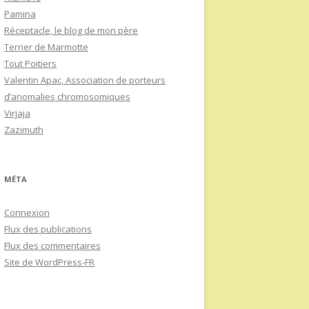
Pamina
Réceptacle, le blog de mon père
Terrier de Marmotte
Tout Poitiers
Valentin Apac, Association de porteurs
d’anomalies chromosomiques
Virjaja
Zazimuth
MÉTA
Connexion
Flux des publications
Flux des commentaires
Site de WordPress-FR