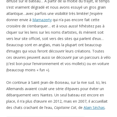
diffusé sur le bateau… A partir de la moitié du trajet, le temps
s’est vraiment dégradé et nous avons essuyé un gros grain
atlantique…avec parfois une visibilité très limitée! J’espère
donner envie à
Mamazerty
qui n’a pas encore fait cette
croisière de s’embarquer… et à vous aussi! N’hésitez pas à
cliquer sur les liens sur les noms d’artistes, ils mènent soit
vers leur site officiel, soit vers des sites qui parlent d’eux…
Beaucoup sont en anglais, mais la plupart ont beaucoup
d’images qui vous feront découvrir leurs créations. Toutes
ces œuvres peuvent aussi se découvrir par un parcours à vélo
(c’est bon pour l’environnement et vos mollets) ou en voiture
(beaucoup moins « fun »).
On continue à Saint-Jean-de-Boiseau, sur la rive sud. Ici, les
Allemands avaient coulé une série d’épaves pour éviter un
débarquement vers Nantes. Un seul bateau est encore en
place, il n’a plus d’œuvre en 2012, mais en 2007, il accueillait
des chats crachant de l’eau,
Capitaine Cat
, de
Alain Séchas
.