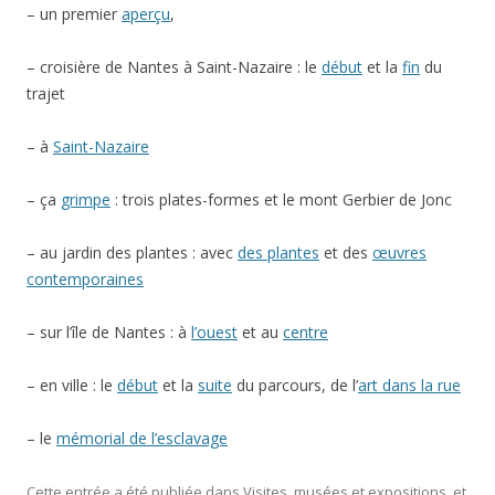
– un premier
aperçu
,
– croisière de Nantes à Saint-Nazaire : le
début
et la
fin
du
trajet
– à
Saint-Nazaire
– ça
grimpe
: trois plates-formes et le mont Gerbier de Jonc
– au jardin des plantes : avec
des plantes
et des
œuvres
contemporaines
– sur l’île de Nantes : à
l’ouest
et au
centre
– en ville : le
début
et la
suite
du parcours, de l’
art dans la rue
– le
mémorial de l’esclavage
Cette entrée a été publiée dans
Visites, musées et expositions
, et