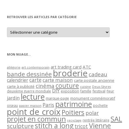
par
mois
RETROUVER LES ARTICLES PAR CATÉGORIE
Retrouver
les
articles
par
catégorie
MON NUAGE…
art trading card
ATC
allégorie
art contemporain
broderie
bande dessinée
cadeau
carte
carte maison
calendrier
carte postale ancienne
couture
cinéma
carte à publicité
cuisine
Deux-Sèvres
DIY
exposition
festival
famille
deuxième guerre mondiale
fleur
lecture
jardin
marque-page
monument commémoratif
patrimoine
Paris
oiseau
papier maison
pochette
point de croix
Poitiers
polar
projet en commun
SAL
rentrée littéraire
recyclage
stitch a long
Vienne
sculpture
tricot