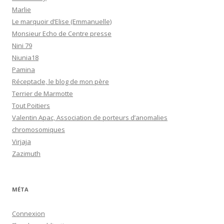
Marlie
Le marquoir d’Elise (Emmanuelle)
Monsieur Echo de Centre presse
Nini 79
Niunia18
Pamina
Réceptacle, le blog de mon père
Terrier de Marmotte
Tout Poitiers
Valentin Apac, Association de porteurs d’anomalies
chromosomiques
Virjaja
Zazimuth
MÉTA
Connexion