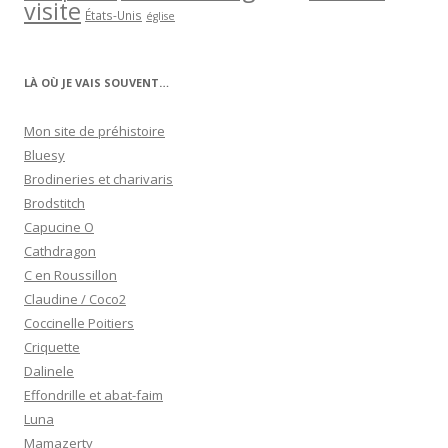
visite
États-Unis
église
LÀ OÙ JE VAIS SOUVENT…
Mon site de préhistoire
Bluesy
Brodineries et charivaris
Brodstitch
Capucine O
Cathdragon
C en Roussillon
Claudine / Coco2
Coccinelle Poitiers
Criquette
Dalinele
Effondrille et abat-faim
Luna
Mamazerty