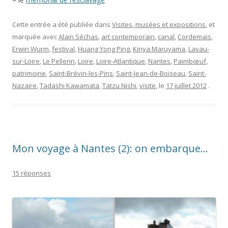
Cette entrée a été publiée dans
Visites, musées et expositions
, et
marquée avec
Alain Séchas
,
art contemporain
,
canal
,
Cordemais
,
Erwin Wurm
,
festival
,
Huang Yong Ping
,
Kinya Maruyama
,
Lavau-
sur-Loire
,
Le Pellerin
,
Loire
,
Loire-Atlantique
,
Nantes
,
Paimbœuf
,
patrimoine
,
Saint-Brévin-les-Pins
,
Saint-Jean-de-Boiseau
,
Saint-
Nazaire
,
Tadashi Kawamata
,
Tatzu Nishi
,
visite
, le
17 juillet 2012
.
Mon voyage à Nantes (2): on embarque…
15 réponses