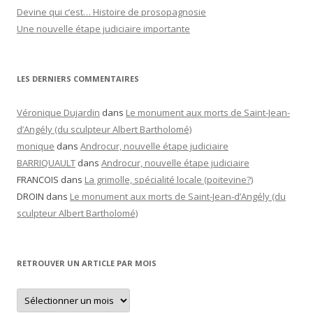
Devine qui c’est… Histoire de prosopagnosie
Une nouvelle étape judiciaire importante
LES DERNIERS COMMENTAIRES
Véronique Dujardin
dans
Le monument aux morts de Saint-Jean-
d’Angély (du sculpteur Albert Bartholomé)
monique
dans
Androcur, nouvelle étape judiciaire
BARRIQUAULT
dans
Androcur, nouvelle étape judiciaire
FRANCOIS
dans
La grimolle, spécialité locale (poitevine?)
DROIN
dans
Le monument aux morts de Saint-Jean-d’Angély (du
sculpteur Albert Bartholomé)
RETROUVER UN ARTICLE PAR MOIS
Retrouver
un
article