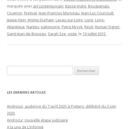
marquée avec
art contemporain
,
Basse-Indre
,
Bouguenais
,
Couëron
,
festival
,
Jean-François Moriceau
,
Jean-Luc Courcoult
,
Jeppe Hein
,
Jimmie Durham
,
Lavau-sur-Loire
,
Loire
,
Loire-
Atlantique
,
Nantes
,
patrimoine
,
Petra Mrzyk
,
Rezé
,
Roman Signer
,
Saint-Jean-de-Boiseau
,
Sarah Sze
,
visite
, le
13 juillet 2012
.
Rechercher :
LES DERNIERS ARTICLES
Androcur, audience du 7 avril 2025 à Poitiers, délibéré du 2 juin
2025
Androcur, nouvelle étape judiciaire
A la une de L’informé