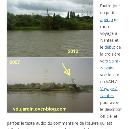
l’autre jour
un petit
aperçu
de
mon
voyage à
Nantes et
le
début
de
la croisière
vers
Saint-
Nazaire
,
voir le site
du VAN /
Voyage à
Nantes
pour avoir
le descriptif
officiel et
parfois le texte audio du commentaire de l’œuvre qui est