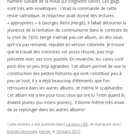
numéro suivant de la revue (
Le Vingtième Siècle
). Les gags
sont très anti-soviétiques : c’était la commande de cette
revue catholique, le rédacteur avait donné des lectures
« appropriées » à Georges Remi (Hergé), il fallait détourner la
jeunesse de la tentation du communisme dans le contexte de
la crise de 1929. Hergé n’aimait pas cet album, un des seuls
qu’il n’a pas remanié, republié en version colorisée. Je trouve
que le travail des coloristes est assez réussie, pas trop
présente avec ses tons pastels. En revanche, les cases sont
peut-être un peu trop agrandies. Cet album permet de voir la
construction des petites histoires qui vont constituer peu à
peu un tout, il y a déjà beaucoup d’éléments que l’on
retrouvera dans les autres albums, et même le scaphandre.
Cet album est à lire pour tous ceux qui ont lu Tintin quand ils
étaient jeunes (ou moins jeunes), il donne même très envie
de se replonger dans les autres albums!
Cette entrée a été publiée dans
Lecture / BD
, et marquée avec
bande dessinée
,
Hergé
, le
30 mars 2017
.