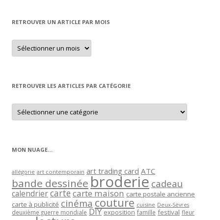
RETROUVER UN ARTICLE PAR MOIS
Retrouver
un
article
par
mois
RETROUVER LES ARTICLES PAR CATÉGORIE
Retrouver
les
articles
par
catégorie
MON NUAGE…
art trading card
ATC
allégorie
art contemporain
broderie
bande dessinée
cadeau
carte
carte maison
calendrier
carte postale ancienne
couture
cinéma
carte à publicité
cuisine
Deux-Sèvres
DIY
exposition
festival
famille
deuxième guerre mondiale
fleur