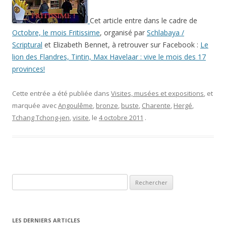
Cet article entre dans le cadre de
Octobre, le mois Fritissime
, organisé par
Schlabaya /
Scriptural
et Elizabeth Bennet, à retrouver sur Facebook :
Le
lion des Flandres, Tintin, Max Havelaar : vive le mois des 17
provinces!
Cette entrée a été publiée dans
Visites, musées et expositions
, et
marquée avec
Angoulême
,
bronze
,
buste
,
Charente
,
Hergé
,
Tchang Tchong-jen
,
visite
, le
4 octobre 2011
.
Rechercher :
LES DERNIERS ARTICLES