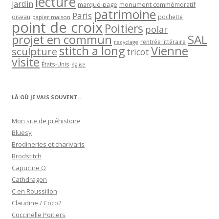
lecture
jardin
marque-page
monument commémoratif
patrimoine
Paris
oiseau
papier maison
pochette
point de croix
Poitiers
polar
projet en commun
SAL
rentrée littéraire
recyclage
stitch a long
Vienne
sculpture
tricot
visite
États-Unis
église
LÀ OÙ JE VAIS SOUVENT…
Mon site de préhistoire
Bluesy
Brodineries et charivaris
Brodstitch
Capucine O
Cathdragon
C en Roussillon
Claudine / Coco2
Coccinelle Poitiers