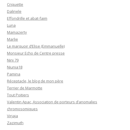
Criquette
Dalinele
Effondrille et abat-faim
Luna
Mamazerty
Marlie
Le marquoir d’Elise (Emmanuelle)
Monsieur Echo de Centre presse
Nini 79
Niunia18
Pamina
Réceptacle, le blog de mon père
Terrier de Marmotte
Tout Poitiers
Valentin Apac, Association de porteurs d’anomalies
chromosomiques
Virjaja
Zazimuth