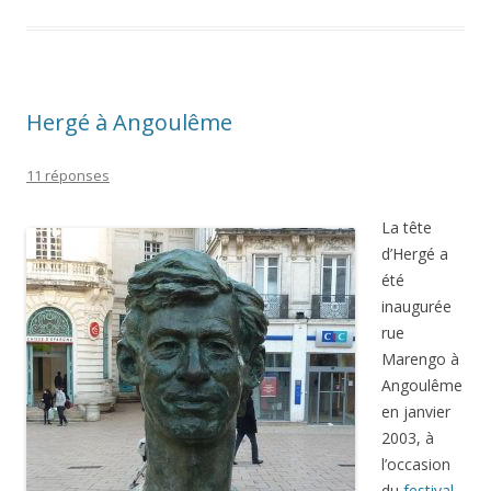
Hergé à Angoulême
11 réponses
La tête
d’Hergé a
été
inaugurée
rue
Marengo à
Angoulême
en janvier
2003, à
l’occasion
du
festival