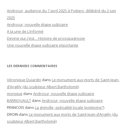
Androcur, audience du 7 avril 2025 à Poitiers, délibéré du 2 juin
2025
Androcur, nouvelle étape judiciaire
A la une de L’informé
Devine qui c’est… Histoire de prosopagnosie
Une nouvelle étape judiciaire importante
LES DERNIERS COMMENTAIRES
Véronique Dujardin
dans
Le monument aux morts de Saint-Jean-
d’Angély (du sculpteur Albert Bartholomé)
monique
dans
Androcur, nouvelle étape judiciaire
BARRIQUAULT
dans
Androcur, nouvelle étape judiciaire
FRANCOIS
dans
La grimolle, spécialité locale (poitevine?)
DROIN
dans
Le monument aux morts de Saint-Jean-d’Angély (du
sculpteur Albert Bartholomé)