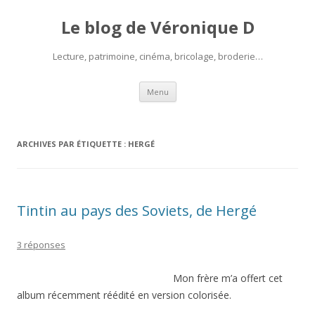
Le blog de Véronique D
Lecture, patrimoine, cinéma, bricolage, broderie…
Aller
Menu
au
contenu
ARCHIVES PAR ÉTIQUETTE :
HERGÉ
Tintin au pays des Soviets, de Hergé
3 réponses
Mon frère m’a offert cet
album récemment réédité en version colorisée.