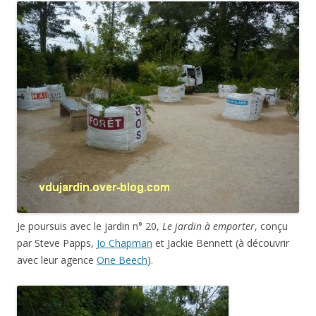
Je poursuis avec le jardin n° 20,
Le jardin à emporter
, conçu
par Steve Papps,
Jo Chapman
et Jackie Bennett (à découvrir
avec leur agence
One Beech
).