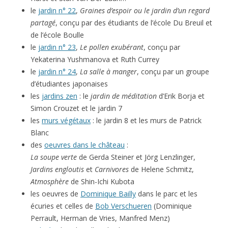
le
jardin n° 22
,
Graines d’espoir ou le jardin d’un regard
partagé
, conçu par des étudiants de l’école Du Breuil et
de l’école Boulle
le
jardin n° 23
,
Le pollen exubérant
, conçu par
Yekaterina Yushmanova et Ruth Currey
le
jardin n° 24
,
La salle à manger
, conçu par un groupe
d’étudiantes japonaises
les
jardins zen
: le
jardin de méditation
d’Erik Borja et
Simon Crouzet et le jardin 7
les
murs végétaux
: le jardin 8 et les murs de Patrick
Blanc
des
oeuvres dans le château
:
La soupe verte
de Gerda Steiner et Jörg Lenzlinger,
Jardins engloutis
et
Carnivores
de Helene Schmitz,
Atmosphère
de Shin-Ichi Kubota
les oeuvres de
Dominique Bailly
dans le parc et les
écuries et celles de
Bob Verschueren
(Dominique
Perrault, Herman de Vries, Manfred Menz)