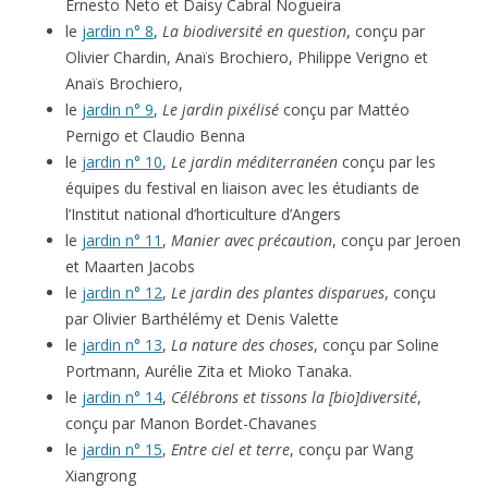
Ernesto Neto et Daisy Cabral Nogueira
le
jardin n° 8
,
La biodiversité en question
, conçu par
Olivier Chardin, Anaïs Brochiero, Philippe Verigno et
Anaïs Brochiero,
le
jardin n° 9
,
Le jardin pixélisé
conçu par Mattéo
Pernigo et Claudio Benna
le
jardin n° 10
,
Le jardin méditerranéen
conçu par les
équipes du festival en liaison avec les étudiants de
l’Institut national d’horticulture d’Angers
le
jardin n° 11
,
Manier avec précaution
, conçu par Jeroen
et Maarten Jacobs
le
jardin n° 12
,
Le jardin des plantes disparues
, conçu
par Olivier Barthélémy et Denis Valette
le
jardin n° 13
,
La nature des choses
, conçu par Soline
Portmann, Aurélie Zita et Mioko Tanaka.
le
jardin n° 14
,
Célébrons et tissons la [bio]diversité
,
conçu par Manon Bordet-Chavanes
le
jardin n° 15
,
Entre ciel et terre
, conçu par Wang
Xiangrong