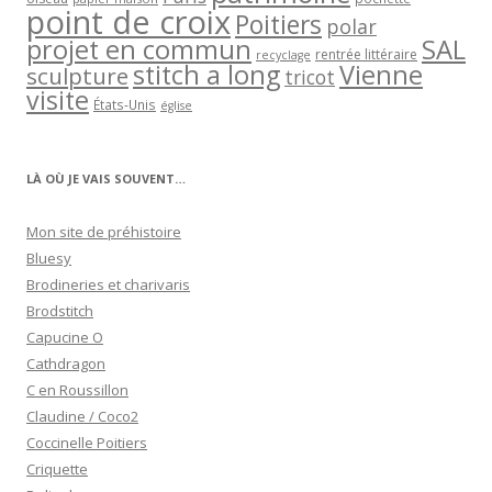
point de croix
Poitiers
polar
projet en commun
SAL
rentrée littéraire
recyclage
stitch a long
Vienne
sculpture
tricot
visite
États-Unis
église
LÀ OÙ JE VAIS SOUVENT…
Mon site de préhistoire
Bluesy
Brodineries et charivaris
Brodstitch
Capucine O
Cathdragon
C en Roussillon
Claudine / Coco2
Coccinelle Poitiers
Criquette