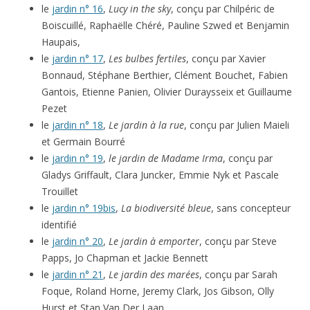
le
jardin n° 16
,
Lucy in the sky
, conçu par Chilpéric de
Boiscuillé, Raphaëlle Chéré, Pauline Szwed et Benjamin
Haupais,
le
jardin n° 17
,
Les bulbes fertiles
, conçu par Xavier
Bonnaud, Stéphane Berthier, Clément Bouchet, Fabien
Gantois, Etienne Panien, Olivier Duraysseix et Guillaume
Pezet
le
jardin n° 18
,
Le jardin à la rue
, conçu par Julien Maieli
et Germain Bourré
le
jardin n° 19
,
le jardin de Madame Irma
, conçu par
Gladys Griffault, Clara Juncker, Emmie Nyk et Pascale
Trouillet
le
jardin n° 19bis
,
La biodiversité bleue
, sans concepteur
identifié
le
jardin n° 20
,
Le jardin à emporter
, conçu par Steve
Papps, Jo Chapman et Jackie Bennett
le
jardin n° 21
,
Le jardin des marées
, conçu par Sarah
Foque, Roland Horne, Jeremy Clark, Jos Gibson, Olly
Hurst et Stan Van Der Laan…