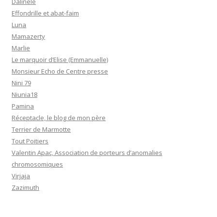
Dalinele
Effondrille et abat-faim
Luna
Mamazerty
Marlie
Le marquoir d’Elise (Emmanuelle)
Monsieur Echo de Centre presse
Nini 79
Niunia18
Pamina
Réceptacle, le blog de mon père
Terrier de Marmotte
Tout Poitiers
Valentin Apac, Association de porteurs d’anomalies
chromosomiques
Virjaja
Zazimuth