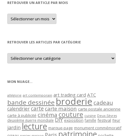
RETROUVER UN ARTICLE PAR MOIS
Retrouver
un
article
par
mois
RETROUVER LES ARTICLES PAR CATÉGORIE
Retrouver
les
articles
par
catégorie
MON NUAGE…
art trading card
ATC
allégorie
art contemporain
broderie
bande dessinée
cadeau
carte
carte maison
calendrier
carte postale ancienne
couture
cinéma
carte à publicité
cuisine
Deux-Sèvres
DIY
exposition
festival
famille
deuxième guerre mondiale
fleur
lecture
jardin
marque-page
monument commémoratif
patrimoine
Paris
oiseau
papier maison
pochette