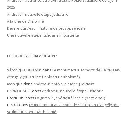
Androcur, audience du 7 avril 2025 à Poitiers, délibéré du 2 juin
2025
Androcur, nouvelle étape judiciaire
A la une de L’informé
Devine qui c’est… Histoire de prosopagnosie
Une nouvelle étape judiciaire importante
LES DERNIERS COMMENTAIRES
Véronique Dujardin
dans
Le monument aux morts de Saint-Jean-
d’Angély (du sculpteur Albert Bartholomé)
monique
dans
Androcur, nouvelle étape judiciaire
BARRIQUAULT
dans
Androcur, nouvelle étape judiciaire
FRANCOIS
dans
La grimolle, spécialité locale (poitevine?)
DROIN
dans
Le monument aux morts de Saint-Jean-d’Angély (du
sculpteur Albert Bartholomé)