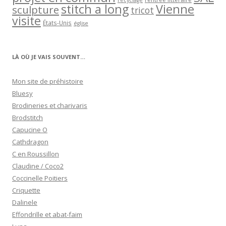
recyclage
stitch a long
Vienne
sculpture
tricot
visite
États-Unis
église
LÀ OÙ JE VAIS SOUVENT…
Mon site de préhistoire
Bluesy
Brodineries et charivaris
Brodstitch
Capucine O
Cathdragon
C en Roussillon
Claudine / Coco2
Coccinelle Poitiers
Criquette
Dalinele
Effondrille et abat-faim