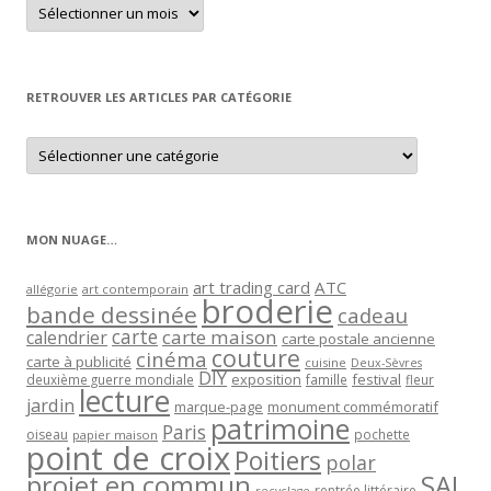
Retrouver
un
article
par
mois
RETROUVER LES ARTICLES PAR CATÉGORIE
Retrouver
les
articles
par
catégorie
MON NUAGE…
art trading card
ATC
allégorie
art contemporain
broderie
bande dessinée
cadeau
carte
carte maison
calendrier
carte postale ancienne
couture
cinéma
carte à publicité
cuisine
Deux-Sèvres
DIY
exposition
festival
famille
deuxième guerre mondiale
fleur
lecture
jardin
marque-page
monument commémoratif
patrimoine
Paris
oiseau
papier maison
pochette
point de croix
Poitiers
polar
projet en commun
SAL
rentrée littéraire