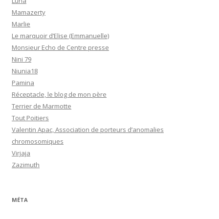
Luna
Mamazerty
Marlie
Le marquoir d’Elise (Emmanuelle)
Monsieur Echo de Centre presse
Nini 79
Niunia18
Pamina
Réceptacle, le blog de mon père
Terrier de Marmotte
Tout Poitiers
Valentin Apac, Association de porteurs d’anomalies
chromosomiques
Virjaja
Zazimuth
MÉTA