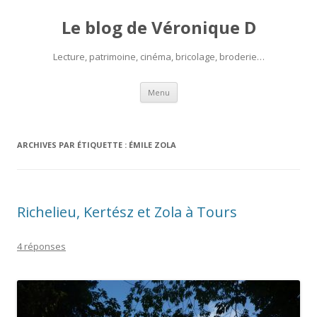
Le blog de Véronique D
Lecture, patrimoine, cinéma, bricolage, broderie…
Aller
Menu
au
contenu
ARCHIVES PAR ÉTIQUETTE :
ÉMILE ZOLA
Richelieu, Kertész et Zola à Tours
4 réponses