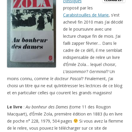
classiques
proposé par les
Carabistouilles de Marie
, s’est
achevé fin 2010 mais j’ai décidé
de le poursuivre avec une
lecture chaque fin de mois. J’ai
failli zapper février… Dans le
cadre de ce défi, il me semblait
indispensable de relire un livre
d’Émile Zola… lequel choisir,
L’assommoir
?
Germinal
? Un
moins connu, comme
le docteur Pascal
? Finalement, j’ai
choisi un titre qui ne eut qu’intéresser les lectrices de ce blog
et en particulier celles qui courent les grands magasins!
Le livre
:
Au bonheur des Dames
(tome 11 des Rougon
Macquart), d’Émile Zola, première édition en 1883 (lu en livre
de poche n° 228, 1979, 504 pages
Si vous avez la flemme
de le relire, vous pouvez le télécharger sur ce site de