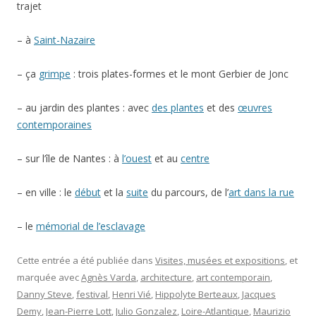
trajet
– à
Saint-Nazaire
– ça
grimpe
: trois plates-formes et le mont Gerbier de Jonc
– au jardin des plantes : avec
des plantes
et des
œuvres
contemporaines
– sur l’île de Nantes : à
l’ouest
et au
centre
– en ville : le
début
et la
suite
du parcours, de l’
art dans la rue
– le
mémorial de l’esclavage
Cette entrée a été publiée dans
Visites, musées et expositions
, et
marquée avec
Agnès Varda
,
architecture
,
art contemporain
,
Danny Steve
,
festival
,
Henri Vié
,
Hippolyte Berteaux
,
Jacques
Demy
,
Jean-Pierre Lott
,
Julio Gonzalez
,
Loire-Atlantique
,
Maurizio