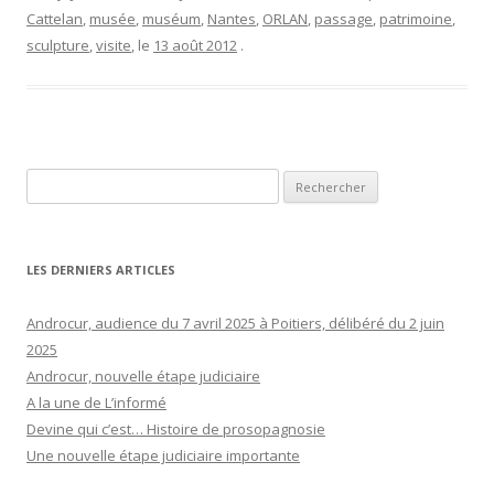
Cattelan
,
musée
,
muséum
,
Nantes
,
ORLAN
,
passage
,
patrimoine
,
sculpture
,
visite
, le
13 août 2012
.
Rechercher :
LES DERNIERS ARTICLES
Androcur, audience du 7 avril 2025 à Poitiers, délibéré du 2 juin
2025
Androcur, nouvelle étape judiciaire
A la une de L’informé
Devine qui c’est… Histoire de prosopagnosie
Une nouvelle étape judiciaire importante