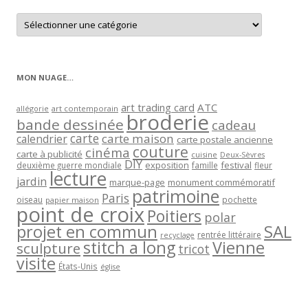
Retrouver
les
articles
par
catégorie
MON NUAGE…
art trading card
ATC
allégorie
art contemporain
broderie
bande dessinée
cadeau
carte
carte maison
calendrier
carte postale ancienne
couture
cinéma
carte à publicité
cuisine
Deux-Sèvres
DIY
exposition
festival
famille
deuxième guerre mondiale
fleur
lecture
jardin
marque-page
monument commémoratif
patrimoine
Paris
oiseau
papier maison
pochette
point de croix
Poitiers
polar
projet en commun
SAL
rentrée littéraire
recyclage
stitch a long
Vienne
sculpture
tricot
visite
États-Unis
église