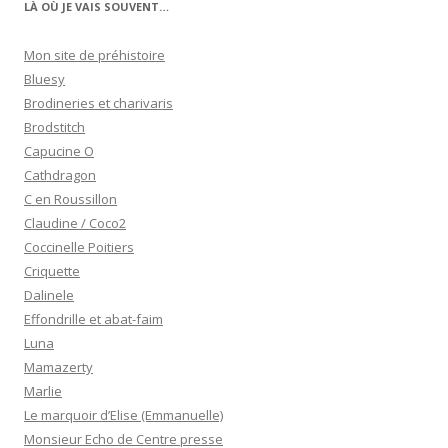
LÀ OÙ JE VAIS SOUVENT…
Mon site de préhistoire
Bluesy
Brodineries et charivaris
Brodstitch
Capucine O
Cathdragon
C en Roussillon
Claudine / Coco2
Coccinelle Poitiers
Criquette
Dalinele
Effondrille et abat-faim
Luna
Mamazerty
Marlie
Le marquoir d’Elise (Emmanuelle)
Monsieur Echo de Centre presse