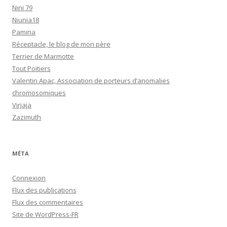
Nini 79
Niunia18
Pamina
Réceptacle, le blog de mon père
Terrier de Marmotte
Tout Poitiers
Valentin Apac, Association de porteurs d’anomalies
chromosomiques
Virjaja
Zazimuth
MÉTA
Connexion
Flux des publications
Flux des commentaires
Site de WordPress-FR