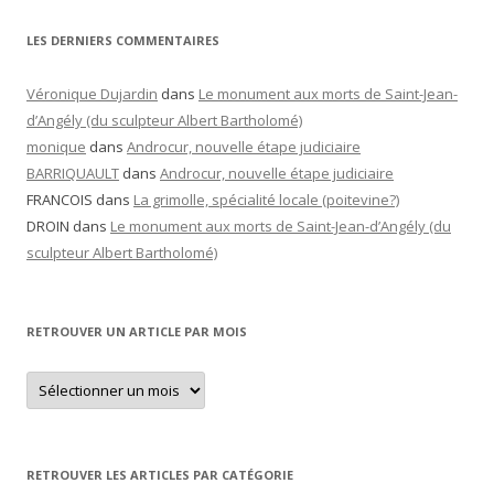
LES DERNIERS COMMENTAIRES
Véronique Dujardin
dans
Le monument aux morts de Saint-Jean-
d’Angély (du sculpteur Albert Bartholomé)
monique
dans
Androcur, nouvelle étape judiciaire
BARRIQUAULT
dans
Androcur, nouvelle étape judiciaire
FRANCOIS
dans
La grimolle, spécialité locale (poitevine?)
DROIN
dans
Le monument aux morts de Saint-Jean-d’Angély (du
sculpteur Albert Bartholomé)
RETROUVER UN ARTICLE PAR MOIS
Retrouver
un
article
par
mois
RETROUVER LES ARTICLES PAR CATÉGORIE