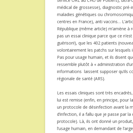
service ORL au CHU de Poitiers), ultra
médical de grossesse), diagnostic pré-i
maladies génétiques ou chromosomiques
centres en France), anti vaccins… L’art
République (même article) m’amène à ré
pas un essai clinique parce que ce n’e
guérison!), que les 402 patients (nouveau
volontairement les patchs sur lesquels il 
Pas pour usage humain, et ils disent qu
ressemble plutôt à « administration d
informations laissent supposer qu’ils co
régionale de santé (ARS).
Les essais cliniques sont très encadrés, 
lui est remise (enfin, en principe, pour l
un protocole de désinfection avant la mi
d’infection, il a fallu que je passe par 
protocole). Là, ils ont donné un produit
l’usage humain, en demandant de l’argent