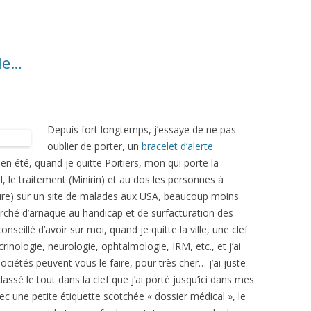
le…
Depuis fort longtemps, j’essaye de ne pas
oublier de porter, un
bracelet d’alerte
en été, quand je quitte Poitiers, mon qui porte la
, le traitement (Minirin) et au dos les personnes à
avure) sur un site de malades aux USA, beaucoup moins
arché d’arnaque au handicap et de surfacturation des
onseillé d’avoir sur moi, quand je quitte la ville, une clef
nologie, neurologie, ophtalmologie, IRM, etc., et j’ai
sociétés peuvent vous le faire, pour très cher… j’ai juste
classé le tout dans la clef que j’ai porté jusqu’ici dans mes
 une petite étiquette scotchée « dossier médical », le