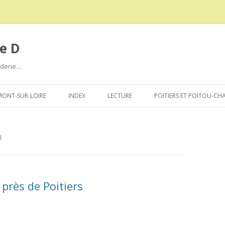
e D
roderie…
Aller
au
ONT-SUR-LOIRE
INDEX
LECTURE
POITIERS ET POITOU-CH
contenu
E
 près de Poitiers