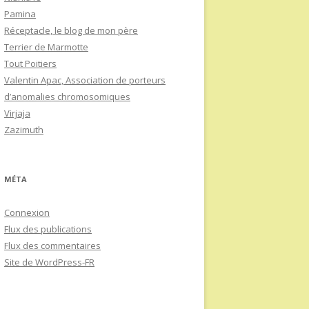
Pamina
Réceptacle, le blog de mon père
Terrier de Marmotte
Tout Poitiers
Valentin Apac, Association de porteurs
d’anomalies chromosomiques
Virjaja
Zazimuth
MÉTA
Connexion
Flux des publications
Flux des commentaires
Site de WordPress-FR