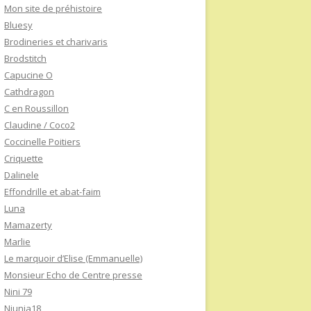
Mon site de préhistoire
Bluesy
Brodineries et charivaris
Brodstitch
Capucine O
Cathdragon
C en Roussillon
Claudine / Coco2
Coccinelle Poitiers
Criquette
Dalinele
Effondrille et abat-faim
Luna
Mamazerty
Marlie
Le marquoir d’Elise (Emmanuelle)
Monsieur Echo de Centre presse
Nini 79
Niunia18