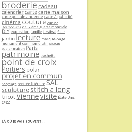
broderie
cadeau
carte
carte maison
calendrier
carte postale ancienne
carte à publicité
couture
cinéma
cuisine
deuxième guerre mondiale
Deux-Sèvres
DIY
exposition
festival
famille
fleur
lecture
jardin
marque-page
monument commémoratif
oiseau
Paris
papier maison
patrimoine
pochette
point de croix
Poitiers
polar
projet en commun
SAL
rentrée littéraire
recyclage
stitch a long
sculpture
Vienne
visite
tricot
États-Unis
église
LÀ OÙ JE VAIS SOUVENT…