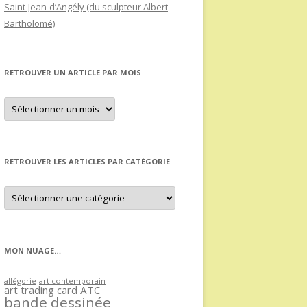
Saint-Jean-d’Angély (du sculpteur Albert
Bartholomé)
RETROUVER UN ARTICLE PAR MOIS
Retrouver
un
article
par
mois
RETROUVER LES ARTICLES PAR CATÉGORIE
Retrouver
les
articles
par
catégorie
MON NUAGE…
allégorie
art contemporain
art trading card
ATC
bande dessinée