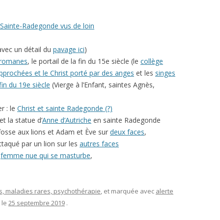
e Sainte-Radegonde vus de loin
avec un détail du
pavage ici
)
 romanes
, le portail de la fin du 15e siècle (le
collège
pprochées et le Christ porté par des anges
et les
singes
fin du 19e siècle
(Vierge à l’Enfant, saintes Agnès,
)
r : le
Christ et sainte Radegonde (?)
 la statue d’
Anne d’Autriche
en sainte Radegonde
fosse aux lions et Adam et Ève sur
deux faces
,
qué par un lion sur les
autres faces
e
femme nue qui se masturbe
,
, maladies rares, psychothérapie
, et marquée avec
alerte
, le
25 septembre 2019
.