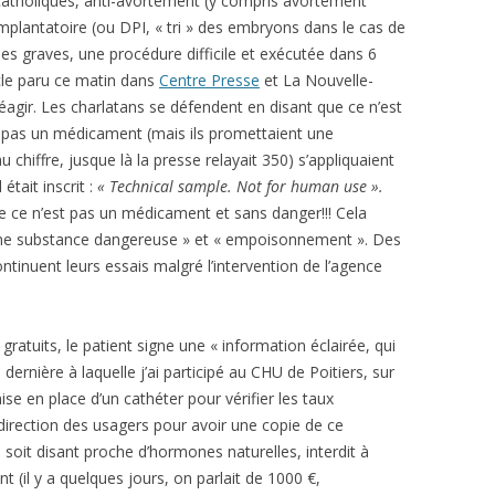
-catholiques, anti-avortement (y compris avortement
mplantatoire (ou DPI, « tri » des embryons dans le cas de
 graves, une procédure difficile et exécutée dans 6
icle paru ce matin dans
Centre Presse
et La Nouvelle-
agir. Les charlatans se défendent en disant que ce n’est
st pas un médicament (mais ils promettaient une
 chiffre, jusque là la presse relayait 350) s’appliquaient
était inscrit :
« Technical sample. Not for human use ».
e ce n’est pas un médicament et sans danger!!! Cela
’une substance dangereuse » et « empoisonnement ». Des
ntinuent leurs essais malgré l’intervention de l’agence
gratuits, le patient signe une « information éclairée, qui
a dernière à laquelle j’ai participé au CHU de Poitiers, sur
se en place d’un cathéter pour vérifier les taux
la direction des usagers pour avoir une copie de ce
, soit disant proche d’hormones naturelles, interdit à
 (il y a quelques jours, on parlait de 1000 €,