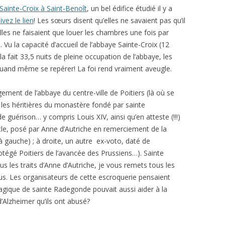
Sainte-Croix à Saint-Benoît
, un bel édifice étudié il y a
ivez le lien
! Les sœurs disent qu’elles ne savaient pas qu’il
lles ne faisaient que louer les chambres une fois par
Vu la capacité d’accueil de l’abbaye Sainte-Croix (12
a fait 33,5 nuits de pleine occupation de l’abbaye, les
t quand même se repérer! La foi rend vraiment aveugle.
ment de l’abbaye du centre-ville de Poitiers (là où se
t les héritières du monastère fondé par sainte
guérison… y compris Louis XIV, ainsi qu’en atteste (!!!)
icle, posé par Anne d’Autriche en remerciement de la
à gauche) ; à droite, un autre ex-voto, daté de
tégé Poitiers de l’avancée des Prussiens…). Sainte
 les traits d’Anne d’Autriche, je vous remets tous les
ous. Les organisateurs de cette escroquerie pensaient
agique de sainte Radegonde pouvait aussi aider à la
’Alzheimer qu’ils ont abusé?