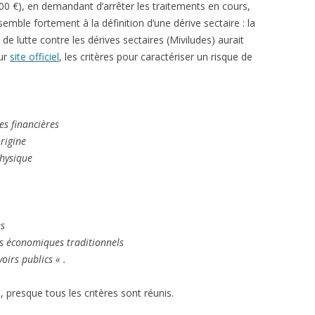
500 €), en demandant d’arrêter les traitements en cours,
mble fortement à la définition d’une dérive sectaire : la
 de lutte contre les dérives sectaires (Miviludes) aurait
eur
site officiel
, les critères pour caractériser un risque de
es financières
rigine
physique
es
ts économiques traditionnels
voirs publics « .
 presque tous les critères sont réunis.