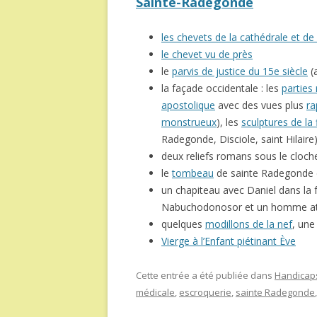
Sainte-Radegonde
les chevets de la cathédrale et d
le chevet vu de près
le
parvis de justice du 15e siècle
(
la façade occidentale : les
parties
apostolique
avec des vues plus
ra
monstrueux
), les
sculptures de la 
Radegonde, Disciole, saint Hilaire
deux reliefs romans sous le cloche
le
tombeau
de sainte Radegonde et
un chapiteau avec Daniel dans la 
Nabuchodonosor et un homme atta
quelques
modillons de la nef
, un
Vierge à l’Enfant piétinant Ève
Cette entrée a été publiée dans
Handicaps
médicale
,
escroquerie
,
sainte Radegonde