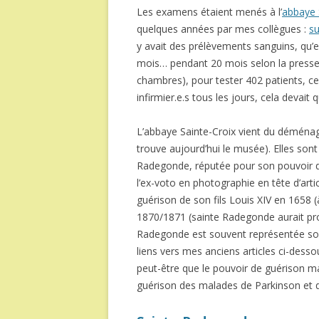
Les examens étaient menés à l’
abbaye 
quelques années par mes collègues :
su
y avait des prélèvements sanguins, qu’e
mois… pendant 20 mois selon la presse. 
chambres), pour tester 402 patients, cel
infirmier.e.s tous les jours, cela devai
L’abbaye Sainte-Croix vient du déménage
trouve aujourd’hui le musée). Elles son
Radegonde, réputée pour son pouvoir de 
l’ex-voto en photographie en tête d’art
guérison de son fils Louis XIV en 1658 (
1870/1871 (sainte Radegonde aurait pro
Radegonde est souvent représentée sous
liens vers mes anciens articles ci-dess
peut-être que le pouvoir de guérison m
guérison des malades de Parkinson et d