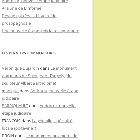
Androcur, nouvelle étape judiciaire
A la une de L’informé
Devine qui c’est… Histoire de
prosopagnosie
Une nouvelle étape judiciaire importante
LES DERNIERS COMMENTAIRES
Véronique Dujardin
dans
Le monument
aux morts de Saint-Jean-d’Angély (du
sculpteur Albert Bartholomé)
monique
dans
Androcur, nouvelle étape
judiciaire
BARRIQUAULT
dans
Androcur, nouvelle
étape judiciaire
FRANCOIS
dans
La grimolle, spécialité
locale (poitevine?)
DROIN
dans
Le monument aux morts de