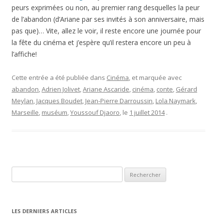
peurs exprimées ou non, au premier rang desquelles la peur
de l’abandon (d’Ariane par ses invités à son anniversaire, mais
pas que)… Vite, allez le voir, il reste encore une journée pour
la fête du cinéma et j’espère qu’il restera encore un peu à
l’affiche!
Cette entrée a été publiée dans
Cinéma
, et marquée avec
abandon
,
Adrien Jolivet
,
Ariane Ascaride
,
cinéma
,
conte
,
Gérard
Meylan
,
Jacques Boudet
,
Jean-Pierre Darroussin
,
Lola Naymark
,
Marseille
,
muséum
,
Youssouf Djaoro
, le
1 juillet 2014
.
Rechercher :
LES DERNIERS ARTICLES