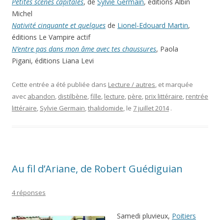
Petites scènes capitales
, de
Sylvie Germain
, éditions Albin
Michel
Nativité cinquante et quelques
de
Lionel-Edouard Martin
,
éditions Le Vampire actif
N’entre pas dans mon âme avec tes chaussures
, Paola
Pigani, éditions Liana Levi
Cette entrée a été publiée dans
Lecture / autres
, et marquée
avec
abandon
,
distilbène
,
fille
,
lecture
,
père
,
prix littéraire
,
rentrée
littéraire
,
Sylvie Germain
,
thalidomide
, le
7 juillet 2014
.
Au fil d’Ariane, de Robert Guédiguian
4 réponses
Samedi pluvieux,
Poitiers