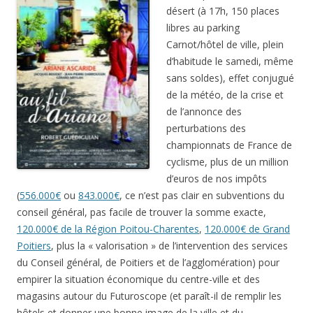
désert (à 17h, 150 places
libres au parking
Carnot/hôtel de ville, plein
d’habitude le samedi, même
sans soldes), effet conjugué
de la météo, de la crise et
de l’annonce des
perturbations des
championnats de France de
cyclisme, plus de un million
d’euros de nos impôts
(
556.000€
ou
843.000€
, ce n’est pas clair en subventions du
conseil général, pas facile de trouver la somme exacte,
120.000€ de la Région Poitou-Charentes
,
120.000€ de Grand
Poitiers
, plus la « valorisation » de l’intervention des services
du Conseil général, de Poitiers et de l’agglomération) pour
empirer la situation économique du centre-ville et des
magasins autour du Futuroscope (et paraît-il de remplir les
hôtels et donner une bonne image de la ville et du