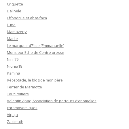
Criquette
Dalinele
Effondrille et abat-faim
Luna
Mamazerty
Marlie
Le marquoir d’Elise (Emmanuelle)
Monsieur Echo de Centre presse
Nini 79
Niunia18
Pamina
Réceptacle, le blog de mon père
Terrier de Marmotte
Tout Poitiers
Valentin Apac, Association de porteurs d’anomalies
chromosomiques
Virjaja
Zazimuth