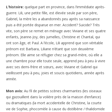
L’histoire:
quelque part en province, dans l’immédiate après-
guerre. Lili, une petite fille, est élevée seule par son père,
Gabriel, la mère les a abandonnés peu après sa naissance
puis a été portée disparue en mer. Accident? Suicide? Très
vite, son père se remet en ménage avec Viviane et ses quatre
enfants, Jeanne-Joy, des jumelles, Christine et Chantal, qui
ont son âge, et Paul. A l’école, Lili apprend que son véritable
prénom est Barbara, Liliane n’étant que son deuxième
prénom. Elle aime se réfugier chez sa grand-mère, où elle a
une chambre pour elle toute seule, apprend peu à peu à vivre
avec ses demi-frère et sœurs, avec Viviane et Gabriel qui
vieillissent peu à peu, joies et soucis quotidiens, année après
année.
Mon avis:
Au fil de petites scènes charmantes (les oiseaux
qui gazouillent dans la volière près de la maison d’enfance)
ou dramatiques (la mort accidentelle de Christine, la courte
vie de Sophie, phocomèle à cause du distilbène / thalidomide