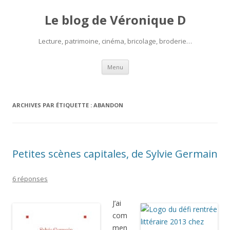
Le blog de Véronique D
Lecture, patrimoine, cinéma, bricolage, broderie…
Aller
Menu
au
contenu
ARCHIVES PAR ÉTIQUETTE :
ABANDON
Petites scènes capitales, de Sylvie Germain
6 réponses
J’ai
com
men