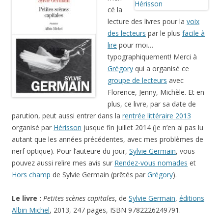
cé la
lecture des livres pour la
voix
des lecteurs
par le plus
facile à
lire
pour moi…
typographiquement! Merci à
Grégory
qui a organisé ce
groupe de lecteurs
avec
Florence, Jenny, Michèle. Et en
plus, ce livre, par sa date de
parution, peut aussi entrer dans la
rentrée littéraire 2013
organisé par
Hérisson
jusque fin juillet 2014 (je n’en ai pas lu
autant que les années précédentes, avec mes problèmes de
nerf optique). Pour l’auteure du jour,
Sylvie Germain
, vous
pouvez aussi relire mes avis sur
Rendez-vous nomades
et
Hors champ
de Sylvie Germain (prêtés par
Grégory
).
Le livre :
Petites scènes capitales
, de
Sylvie Germain
,
éditions
Albin Michel
, 2013, 247 pages, ISBN 9782226249791.