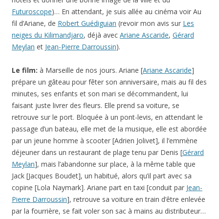
Futuroscope
)… En attendant, je suis allée au cinéma voir Au
fil d’Ariane, de
Robert Guédiguian
(revoir mon avis sur
Les
neiges du Kilimandjaro
, déjà avec
Ariane Ascaride
,
Gérard
Meylan
et
Jean-Pierre Darroussin
).
Le film:
à Marseille de nos jours. Ariane [
Ariane Ascaride
]
prépare un gâteau pour fêter son anniversaire, mais au fil des
minutes, ses enfants et son mari se décommandent, lui
faisant juste livrer des fleurs. Elle prend sa voiture, se
retrouve sur le port. Bloquée à un pont-levis, en attendant le
passage d’un bateau, elle met de la musique, elle est abordée
par un jeune homme à scooter [Adrien Jolivet], il l’emmène
déjeuner dans un restaurant de plage tenu par Denis [
Gérard
Meylan
], mais l’abandonne sur place, à la même table que
Jack [Jacques Boudet], un habitué, alors qu’il part avec sa
copine [Lola Naymark]. Ariane part en taxi [conduit par
Jean-
Pierre Darroussin
], retrouve sa voiture en train d’être enlevée
par la fourrière, se fait voler son sac à mains au distributeur…