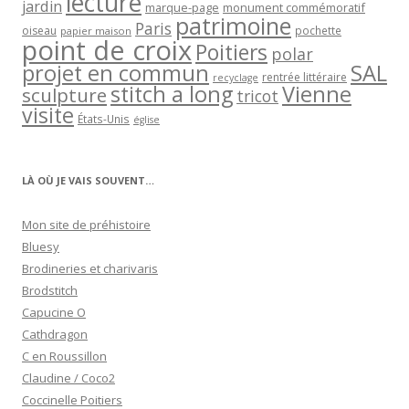
lecture
jardin
marque-page
monument commémoratif
patrimoine
Paris
oiseau
papier maison
pochette
point de croix
Poitiers
polar
projet en commun
SAL
rentrée littéraire
recyclage
stitch a long
Vienne
sculpture
tricot
visite
États-Unis
église
LÀ OÙ JE VAIS SOUVENT…
Mon site de préhistoire
Bluesy
Brodineries et charivaris
Brodstitch
Capucine O
Cathdragon
C en Roussillon
Claudine / Coco2
Coccinelle Poitiers