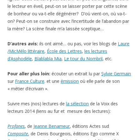
le lecteur en éveil, peut-on se laisser porter par cette scène
de bonheur ou va-t-elle dégénérer? D’où vient-on, où va-t-
on? Peut-on se construire avec l’incertitude de l’abandon par
la mère? La scène finale m’a laissée sceptique…
D’autres avis:
ils ont aimé… ou pas, voir les blogs de
Laure
/MicMélo littéraire
,
École des Lettres
,
les lectures
d’Asphodèle
,
Blablabla Mia
,
Le tour du Nombril
, etc.
Pour aller plus loin:
écouter un extrait lu par
Sylvie Germain
sur
France Culture
. et une
émission
où elle parle de son
« métier d’écrivain ».
Suivre mes (nos) lectures de
la sélection
de la Voix des
lecteurs 2014 (liens au fur et mesure des lectures):
Profanes
, de
Jeanne Benameur
, éditions Actes sud
Composite
, de Denis Bourgeois, éditions Ego comme X