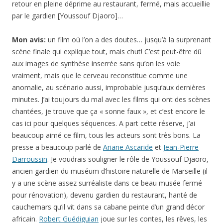
retour en pleine déprime au restaurant, fermé, mais accueillie
par le gardien [Youssouf Djaoro]…
Mon avis:
un film où l’on a des doutes… jusqu’à la surprenant
scène finale qui explique tout, mais chut! C’est peut-être dû
aux images de synthèse inserrée sans qu’on les voie
vraiment, mais que le cerveau reconstitue comme une
anomalie, au scénario aussi, improbable jusqu’aux dernières
minutes. J’ai toujours du mal avec les films qui ont des scènes
chantées, je trouve que ça « sonne faux », et c’est encore le
cas ici pour quelques séquences. A part cette réserve, j’ai
beaucoup aimé ce film, tous les acteurs sont très bons. La
presse a beaucoup parlé de
Ariane Ascaride
et
Jean-Pierre
Darroussin
. Je voudrais souligner le rôle de Youssouf Djaoro,
ancien gardien du muséum d’histoire naturelle de Marseille (il
y a une scène assez surréaliste dans ce beau musée fermé
pour rénovation), devenu gardien du restaurant, hanté de
cauchemars qu’il vit dans sa cabane peinte d’un grand décor
africain.
Robert Guédiguian
joue sur les contes, les rêves, les