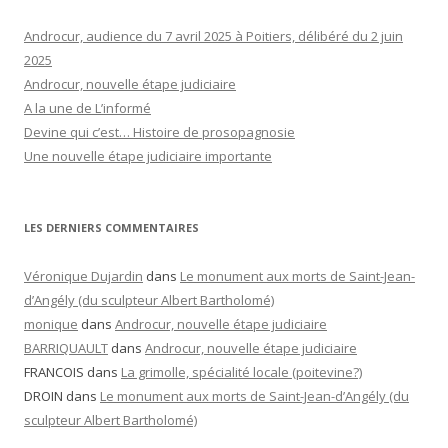
Androcur, audience du 7 avril 2025 à Poitiers, délibéré du 2 juin
2025
Androcur, nouvelle étape judiciaire
A la une de L’informé
Devine qui c’est… Histoire de prosopagnosie
Une nouvelle étape judiciaire importante
LES DERNIERS COMMENTAIRES
Véronique Dujardin
dans
Le monument aux morts de Saint-Jean-
d’Angély (du sculpteur Albert Bartholomé)
monique
dans
Androcur, nouvelle étape judiciaire
BARRIQUAULT
dans
Androcur, nouvelle étape judiciaire
FRANCOIS
dans
La grimolle, spécialité locale (poitevine?)
DROIN
dans
Le monument aux morts de Saint-Jean-d’Angély (du
sculpteur Albert Bartholomé)