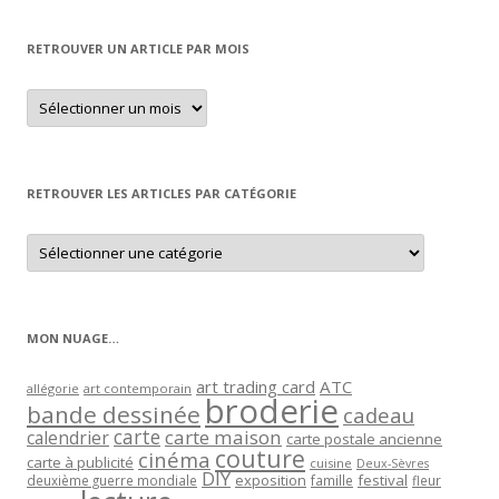
RETROUVER UN ARTICLE PAR MOIS
Retrouver
un
article
par
mois
RETROUVER LES ARTICLES PAR CATÉGORIE
Retrouver
les
articles
par
catégorie
MON NUAGE…
art trading card
ATC
allégorie
art contemporain
broderie
bande dessinée
cadeau
carte
carte maison
calendrier
carte postale ancienne
couture
cinéma
carte à publicité
cuisine
Deux-Sèvres
DIY
exposition
festival
famille
deuxième guerre mondiale
fleur