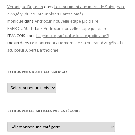
Véronique Dujardin
dans
Le monument aux morts de Saint-Jean-
d’Angély (du sculpteur Albert Bartholomé)
monique
dans
Androcur, nouvelle étape judiciaire
BARRIQUAULT
dans
Androcur, nouvelle étape judiciaire
FRANCOIS
dans
La grimolle, spécialité locale (poitevine?)
DROIN
dans
Le monument aux morts de Saint-Jean-d’Angély (du
sculpteur Albert Bartholomé)
RETROUVER UN ARTICLE PAR MOIS
Retrouver
un
article
par
mois
RETROUVER LES ARTICLES PAR CATÉGORIE
Retrouver
les
articles