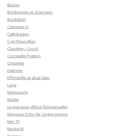
Bluesy
Brodineries et charivaris
Brodstitch
Capucine O
Cathdragon
C en Roussillon
Claudine / Coco2
Coccinelle Poitiers
Criquette
Dalinele
Effondrille et abat-faim
Luna
Mamazerty
Marlie
Le marquoir d’Elise (Emmanuelle)
Monsieur Echo de Centre presse
Nini 79
Niunia18