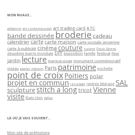
par
catégorie
MON NUAGE…
art trading card
ATC
allégorie
art contemporain
broderie
bande dessinée
cadeau
carte
carte maison
calendrier
carte postale ancienne
couture
cinéma
carte à publicité
cuisine
Deux-Sèvres
DIY
exposition
festival
famille
deuxième guerre mondiale
fleur
lecture
jardin
marque-page
monument commémoratif
patrimoine
Paris
oiseau
papier maison
pochette
point de croix
Poitiers
polar
projet en commun
SAL
rentrée littéraire
recyclage
stitch a long
Vienne
sculpture
tricot
visite
États-Unis
église
LÀ OÙ JE VAIS SOUVENT…
Mon site de préhistoire