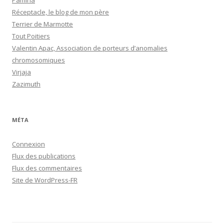
Pamina
Réceptacle, le blog de mon père
Terrier de Marmotte
Tout Poitiers
Valentin Apac, Association de porteurs d’anomalies
chromosomiques
Virjaja
Zazimuth
MÉTA
Connexion
Flux des publications
Flux des commentaires
Site de WordPress-FR