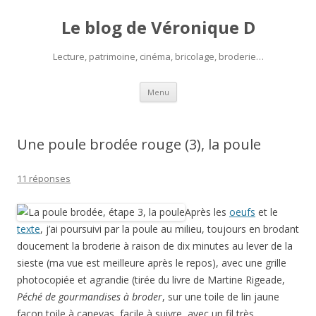
Le blog de Véronique D
Lecture, patrimoine, cinéma, bricolage, broderie…
Aller
Menu
au
contenu
Une poule brodée rouge (3), la poule
11 réponses
Après les
oeufs
et le
texte
, j’ai poursuivi par la poule au milieu, toujours en brodant
doucement la broderie à raison de dix minutes au lever de la
sieste (ma vue est meilleure après le repos), avec une grille
photocopiée et agrandie (tirée du livre de Martine Rigeade,
Péché de gourmandises à broder
, sur une toile de lin jaune
façon toile à canevas, facile à suivre, avec un fil très