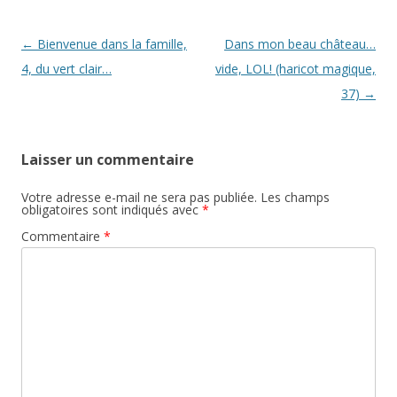
Navigation
←
Bienvenue dans la famille,
Dans mon beau château…
des
4, du vert clair…
vide, LOL! (haricot magique,
articles
37)
→
Laisser un commentaire
Votre adresse e-mail ne sera pas publiée.
Les champs
obligatoires sont indiqués avec
*
Commentaire
*