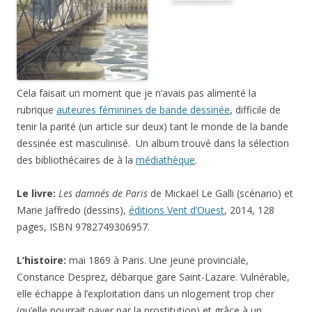
Cela faisait un moment que je n’avais pas alimenté la
rubrique
auteures féminines de bande dessinée
, difficile de
tenir la parité (un article sur deux) tant le monde de la bande
dessinée est masculinisé. Un album trouvé dans la sélection
des bibliothécaires de à la
médiathèque
.
Le livre:
Les damnés de Paris
de Mickaël Le Galli (scénario) et
Marie Jaffredo (dessins),
éditions Vent d’Ouest
, 2014, 128
pages, ISBN 9782749306957.
L’histoire:
mai 1869 à Paris. Une jeune provinciale,
Constance Desprez, débarque gare Saint-Lazare. Vulnérable,
elle échappe à l’exploitation dans un nlogement trop cher
(qu’elle pourrait payer par la prostitution) et grâce à un