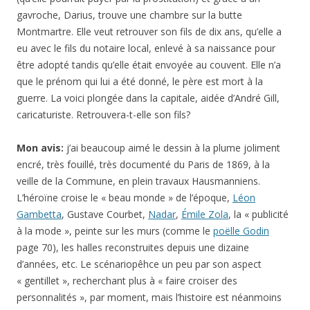
gavroche, Darius, trouve une chambre sur la butte
Montmartre. Elle veut retrouver son fils de dix ans, qu’elle a
eu avec le fils du notaire local, enlevé à sa naissance pour
être adopté tandis qu’elle était envoyée au couvent. Elle n’a
que le prénom qui lui a été donné, le père est mort à la
guerre. La voici plongée dans la capitale, aidée d’André Gill,
caricaturiste. Retrouvera-t-elle son fils?
Mon avis:
j’ai beaucoup aimé le dessin à la plume joliment
encré, très fouillé, très documenté du Paris de 1869, à la
veille de la Commune, en plein travaux Hausmanniens.
L’héroïne croise le « beau monde » de l’époque,
Léon
Gambetta
, Gustave Courbet,
Nadar
,
Émile Zola
, la « publicité
à la mode », peinte sur les murs (comme le
poëlle Godin
page 70), les halles reconstruites depuis une dizaine
d’années, etc. Le scénariopêhce un peu par son aspect
« gentillet », recherchant plus à « faire croiser des
personnalités », par moment, mais l’histoire est néanmoins