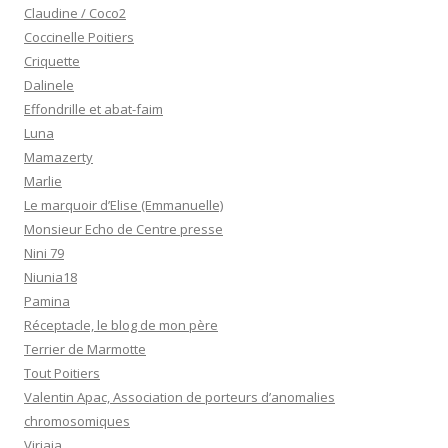
Claudine / Coco2
Coccinelle Poitiers
Criquette
Dalinele
Effondrille et abat-faim
Luna
Mamazerty
Marlie
Le marquoir d’Elise (Emmanuelle)
Monsieur Echo de Centre presse
Nini 79
Niunia18
Pamina
Réceptacle, le blog de mon père
Terrier de Marmotte
Tout Poitiers
Valentin Apac, Association de porteurs d’anomalies
chromosomiques
Virjaja