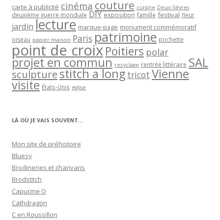
couture
cinéma
carte à publicité
cuisine
Deux-Sèvres
DIY
exposition
festival
famille
deuxième guerre mondiale
fleur
lecture
jardin
marque-page
monument commémoratif
patrimoine
Paris
oiseau
papier maison
pochette
point de croix
Poitiers
polar
projet en commun
SAL
rentrée littéraire
recyclage
stitch a long
Vienne
sculpture
tricot
visite
États-Unis
église
LÀ OÙ JE VAIS SOUVENT…
Mon site de préhistoire
Bluesy
Brodineries et charivaris
Brodstitch
Capucine O
Cathdragon
C en Roussillon