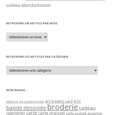
sculpteur Albert Bartholomé)
RETROUVER UN ARTICLE PAR MOIS
Retrouver
un
article
par
mois
RETROUVER LES ARTICLES PAR CATÉGORIE
Retrouver
les
articles
par
catégorie
MON NUAGE…
art trading card
ATC
allégorie
art contemporain
broderie
bande dessinée
cadeau
carte
carte maison
calendrier
carte postale ancienne