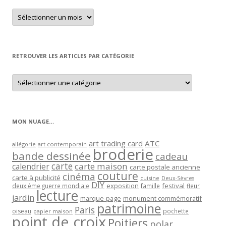
Retrouver
un
article
par
mois
RETROUVER LES ARTICLES PAR CATÉGORIE
Retrouver
les
articles
par
catégorie
MON NUAGE…
art trading card
ATC
allégorie
art contemporain
broderie
bande dessinée
cadeau
carte
carte maison
calendrier
carte postale ancienne
couture
cinéma
carte à publicité
cuisine
Deux-Sèvres
DIY
exposition
festival
famille
deuxième guerre mondiale
fleur
lecture
jardin
marque-page
monument commémoratif
patrimoine
Paris
oiseau
papier maison
pochette
point de croix
Poitiers
polar