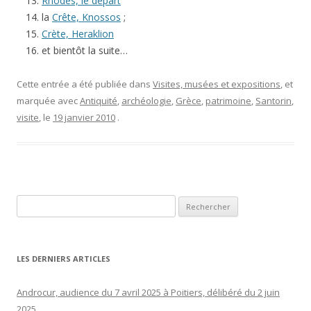
Rhodes, le départ
la
Crête, Knossos
;
Crète, Heraklion
et bientôt la suite…
Cette entrée a été publiée dans
Visites, musées et expositions
, et
marquée avec
Antiquité
,
archéologie
,
Grèce
,
patrimoine
,
Santorin
,
visite
, le
19 janvier 2010
.
Rechercher :
LES DERNIERS ARTICLES
Androcur, audience du 7 avril 2025 à Poitiers, délibéré du 2 juin
2025