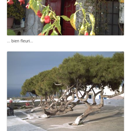
… bien fleuri…