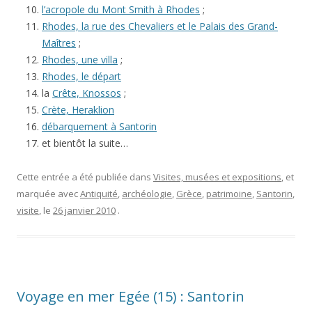
l’acropole du Mont Smith à Rhodes
;
Rhodes, la rue des Chevaliers et le Palais des Grand-
Maîtres
;
Rhodes, une villa
;
Rhodes, le départ
la
Crête, Knossos
;
Crète, Heraklion
débarquement à Santorin
et bientôt la suite…
Cette entrée a été publiée dans
Visites, musées et expositions
, et
marquée avec
Antiquité
,
archéologie
,
Grèce
,
patrimoine
,
Santorin
,
visite
, le
26 janvier 2010
.
Voyage en mer Egée (15) : Santorin