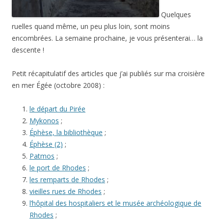
Quelques
ruelles quand même, un peu plus loin, sont moins
encombrées. La semaine prochaine, je vous présenterai… la
descente !
Petit récapitulatif des articles que j’ai publiés sur ma croisière
en mer Égée (octobre 2008) :
le départ du Pirée
Mykonos
;
Éphèse, la bibliothèque
;
Éphèse (2)
;
Patmos
;
le port de Rhodes
;
les remparts de Rhodes
;
vieilles rues de Rhodes
;
l’hôpital des hospitaliers et le musée archéologique de
Rhodes
;