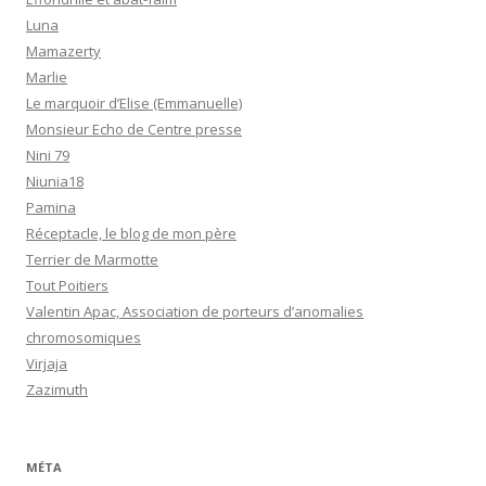
Luna
Mamazerty
Marlie
Le marquoir d’Elise (Emmanuelle)
Monsieur Echo de Centre presse
Nini 79
Niunia18
Pamina
Réceptacle, le blog de mon père
Terrier de Marmotte
Tout Poitiers
Valentin Apac, Association de porteurs d’anomalies
chromosomiques
Virjaja
Zazimuth
MÉTA