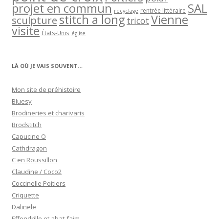
projet en commun
SAL
rentrée littéraire
recyclage
stitch a long
Vienne
sculpture
tricot
visite
États-Unis
église
LÀ OÙ JE VAIS SOUVENT…
Mon site de préhistoire
Bluesy
Brodineries et charivaris
Brodstitch
Capucine O
Cathdragon
C en Roussillon
Claudine / Coco2
Coccinelle Poitiers
Criquette
Dalinele
Effondrille et abat-faim