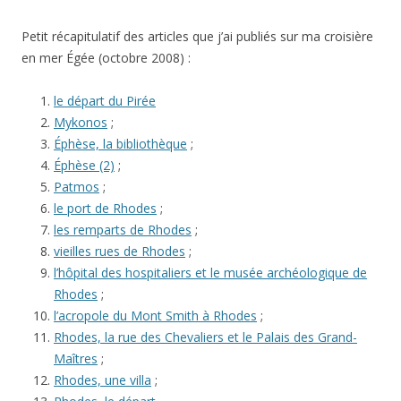
Petit récapitulatif des articles que j’ai publiés sur ma croisière
en mer Égée (octobre 2008) :
le départ du Pirée
Mykonos
;
Éphèse, la bibliothèque
;
Éphèse (2)
;
Patmos
;
le port de Rhodes
;
les remparts de Rhodes
;
vieilles rues de Rhodes
;
l’hôpital des hospitaliers et le musée archéologique de
Rhodes
;
l’acropole du Mont Smith à Rhodes
;
Rhodes, la rue des Chevaliers et le Palais des Grand-
Maîtres
;
Rhodes, une villa
;