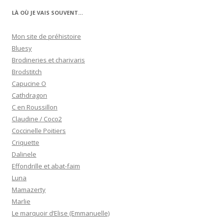
LÀ OÙ JE VAIS SOUVENT…
Mon site de préhistoire
Bluesy
Brodineries et charivaris
Brodstitch
Capucine O
Cathdragon
C en Roussillon
Claudine / Coco2
Coccinelle Poitiers
Criquette
Dalinele
Effondrille et abat-faim
Luna
Mamazerty
Marlie
Le marquoir d’Elise (Emmanuelle)