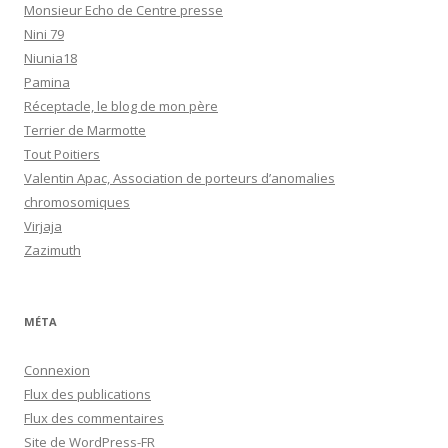
Monsieur Echo de Centre presse
Nini 79
Niunia18
Pamina
Réceptacle, le blog de mon père
Terrier de Marmotte
Tout Poitiers
Valentin Apac, Association de porteurs d’anomalies
chromosomiques
Virjaja
Zazimuth
MÉTA
Connexion
Flux des publications
Flux des commentaires
Site de WordPress-FR