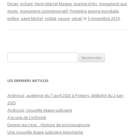
Dinan
,
enfant
,
Henri Marcel Magne
,
Jeanne-d'Arc
,
monument aux
morts
,
monument commémoratif
,
Première guerre mondiale
,
prêtre
,
saint Michel
,
soldat
,
veuve
,
vitrail
, le
5 novembre 2014
.
Rechercher :
LES DERNIERS ARTICLES
Androcur, audience du 7 avril 2025 à Poitiers, délibéré du 2 juin
2025
Androcur, nouvelle étape judiciaire
A la une de L’informé
Devine qui c’est… Histoire de prosopagnosie
Une nouvelle étape judiciaire importante