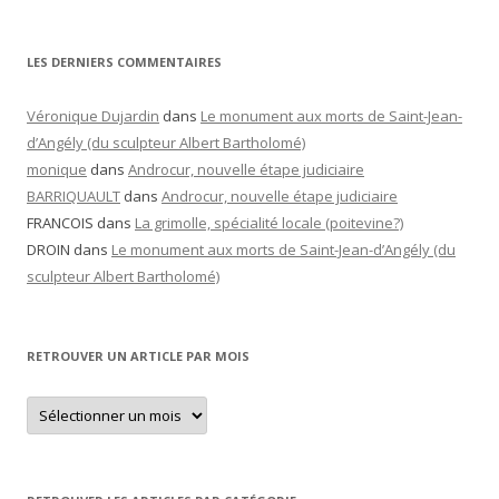
LES DERNIERS COMMENTAIRES
Véronique Dujardin
dans
Le monument aux morts de Saint-Jean-
d’Angély (du sculpteur Albert Bartholomé)
monique
dans
Androcur, nouvelle étape judiciaire
BARRIQUAULT
dans
Androcur, nouvelle étape judiciaire
FRANCOIS
dans
La grimolle, spécialité locale (poitevine?)
DROIN
dans
Le monument aux morts de Saint-Jean-d’Angély (du
sculpteur Albert Bartholomé)
RETROUVER UN ARTICLE PAR MOIS
Retrouver
un
article
par
mois