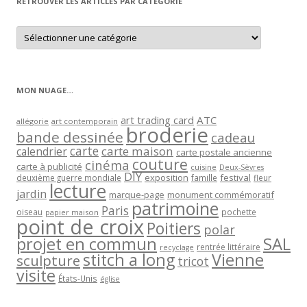
RETROUVER LES ARTICLES PAR CATÉGORIE
Retrouver
les
articles
par
catégorie
MON NUAGE…
art trading card
ATC
allégorie
art contemporain
broderie
bande dessinée
cadeau
carte
carte maison
calendrier
carte postale ancienne
couture
cinéma
carte à publicité
cuisine
Deux-Sèvres
DIY
exposition
festival
famille
deuxième guerre mondiale
fleur
lecture
jardin
marque-page
monument commémoratif
patrimoine
Paris
oiseau
papier maison
pochette
point de croix
Poitiers
polar
projet en commun
SAL
rentrée littéraire
recyclage
stitch a long
Vienne
sculpture
tricot
visite
États-Unis
église