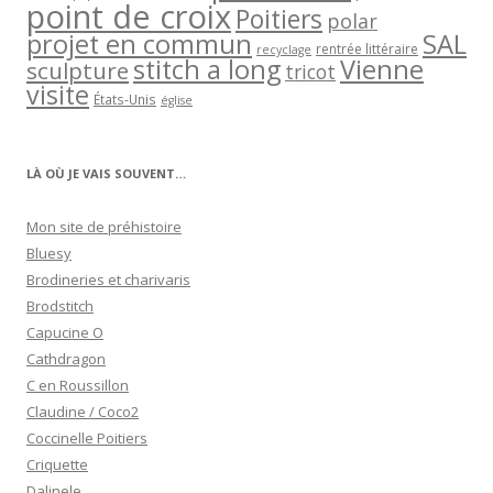
point de croix
Poitiers
polar
projet en commun
SAL
rentrée littéraire
recyclage
stitch a long
Vienne
sculpture
tricot
visite
États-Unis
église
LÀ OÙ JE VAIS SOUVENT…
Mon site de préhistoire
Bluesy
Brodineries et charivaris
Brodstitch
Capucine O
Cathdragon
C en Roussillon
Claudine / Coco2
Coccinelle Poitiers
Criquette
Dalinele