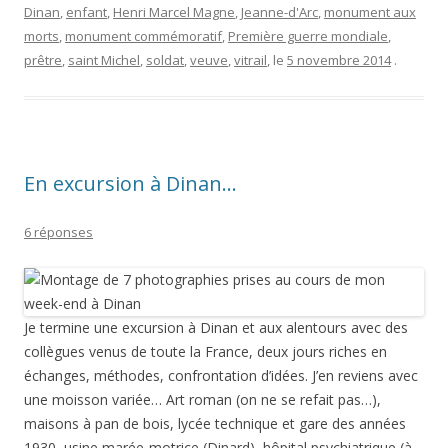
Dinan
,
enfant
,
Henri Marcel Magne
,
Jeanne-d'Arc
,
monument aux
morts
,
monument commémoratif
,
Première guerre mondiale
,
prêtre
,
saint Michel
,
soldat
,
veuve
,
vitrail
, le
5 novembre 2014
.
En excursion à Dinan…
6 réponses
Je termine une excursion à Dinan et aux alentours avec des
collègues venus de toute la France, deux jours riches en
échanges, méthodes, confrontation d’idées. J’en reviens avec
une moisson variée… Art roman (on ne se refait pas…),
maisons à pan de bois, lycée technique et gare des années
1930, usine marée-motrice (Dinard), hôpital psychiatrique (à