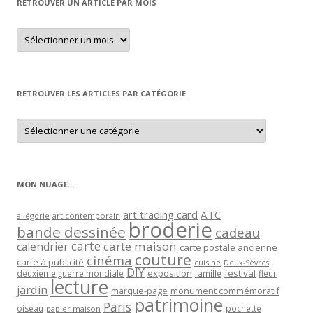
RETROUVER UN ARTICLE PAR MOIS
Retrouver
un
article
par
mois
RETROUVER LES ARTICLES PAR CATÉGORIE
Retrouver
les
articles
par
catégorie
MON NUAGE…
art trading card
ATC
allégorie
art contemporain
broderie
bande dessinée
cadeau
carte
carte maison
calendrier
carte postale ancienne
couture
cinéma
carte à publicité
cuisine
Deux-Sèvres
DIY
exposition
festival
famille
deuxième guerre mondiale
fleur
lecture
jardin
marque-page
monument commémoratif
patrimoine
Paris
oiseau
papier maison
pochette