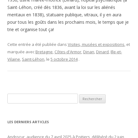
Saint-Léhon, créé dès 1836, avant la loi sur les aliénés
mentaux en 1838), statuaire publique, vitraux, il y en aura
pour tous les goûts dans les prochains mois, le temps que je
trie et organise tout ça!
Cette entrée a été publiée dans
Visites, musées et expositions
, et
marquée avec
Bretagne
,
Côtes-d'Armor
,
Dinan
,
Dinard
,
Ille-et-
Vilaine
,
Saint-Léhon
, le
5 octobre 2014
.
Rechercher :
LES DERNIERS ARTICLES
Androcur, audience du 7 avril 2025 à Poitiers, délibéré du 2 juin