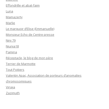
Effondrille et abat-faim
Luna
Mamazerty
Marlie
Le marquoir d’Elise (Emmanuelle)
Monsieur Echo de Centre presse
Nini 79
Niunia18
Pamina
Réceptacle, le blog de mon père
Terrier de Marmotte
Tout Poitiers
Valentin Apac, Association de porteurs d’anomalies
chromosomiques
Virjaja
Zazimuth