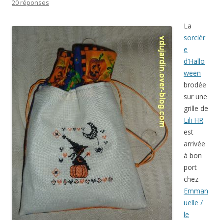
20 réponses
La
sorcièr
e
d’Hallo
ween
brodée
sur une
grille de
Lili HR
est
arrivée
à bon
port
chez
Emman
uelle /
le