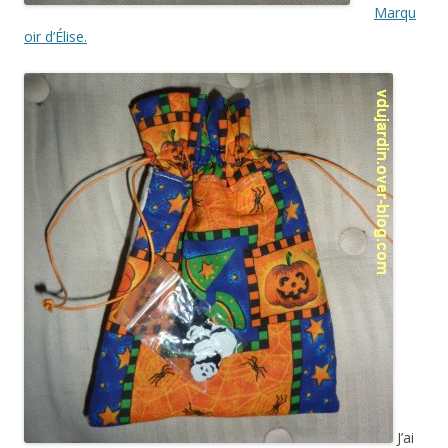
Marqu
oir d’Élise.
J’ai