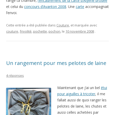
range ta chambre,
l’encadrement de la carte d’Algérie brodée
et celui du
concours d’Avanton 2008
. Une
carte
accompagnait
l’envoi.
Cette entrée a été publiée dans
Couture
, et marquée avec
couture
,
frivolité
,
pochette
,
pochon
, le
10 novembre 2008
.
Un rangement pour mes pelotes de laine
4 réponses
Maintenant que j’ai un bel
étui
pour aiguilles à tricoter
, il me
fallait aussi de quoi ranger les
pelotes de laine, les chutes et
aussi celles achetées par