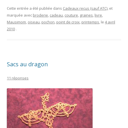
Cette entrée a été publiée dans
Cadeaux reçus (sauf ATC)
, et
marquée avec
broderie
,
cadeau
,
couture
,
graines
,
livre
,
Mausimom
,
oiseau
,
pochon
,
point de croix
,
printemps
, le
4 avril
2010
.
Sacs au dragon
11 réponses