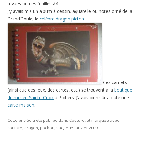
revues ou des feuilles A4.
J’y avais mis un album à dessin, aquarelle ou notes orné de la
Grand’Goule, le
célèbre dragon picton
.
Ces carnets
(ainsi que des jeux, des cartes, etc.) se trouvent à la
boutique
du musée Sainte-Croix
à Poitiers. J’avais bien sûr ajouté une
carte maison
.
Cette entrée a été publiée dans
Couture
, et marquée avec
couture
,
dragon
,
pochon
,
sac
, le
15 janvier 2009
.