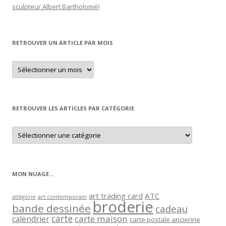
sculpteur Albert Bartholomé)
RETROUVER UN ARTICLE PAR MOIS
Retrouver
un
article
par
mois
RETROUVER LES ARTICLES PAR CATÉGORIE
Retrouver
les
articles
par
catégorie
MON NUAGE…
art trading card
ATC
allégorie
art contemporain
broderie
bande dessinée
cadeau
carte
carte maison
calendrier
carte postale ancienne