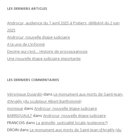
LES DERNIERS ARTICLES
Androcur, audience du 7 avril 2025 à Poitiers, délibéré du 2 juin
2025
Androcur, nouvelle étape judiciaire
A la une de L’informé
Devine qui c’est… Histoire de prosopagnosie
Une nouvelle étape judiciaire importante
LES DERNIERS COMMENTAIRES
Véronique Dujardin
dans
Le monument aux morts de Saint-Jean-
d’Angély (du sculpteur Albert Bartholomé)
monique
dans
Androcur, nouvelle étape judiciaire
BARRIQUAULT
dans
Androcur, nouvelle étape judiciaire
FRANCOIS
dans
La grimolle, spécialité locale (poitevine?)
DROIN
dans
Le monument aux morts de Saint-Jean-d’Angély (du