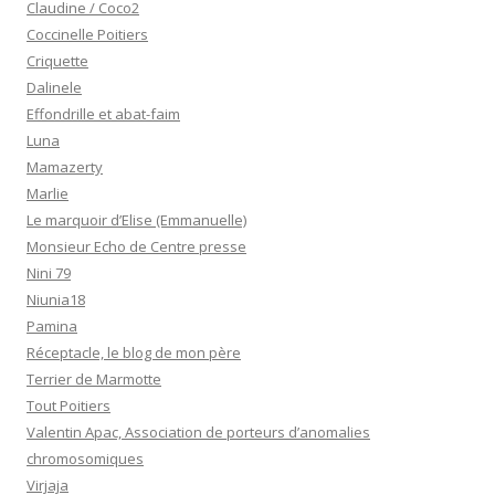
Claudine / Coco2
Coccinelle Poitiers
Criquette
Dalinele
Effondrille et abat-faim
Luna
Mamazerty
Marlie
Le marquoir d’Elise (Emmanuelle)
Monsieur Echo de Centre presse
Nini 79
Niunia18
Pamina
Réceptacle, le blog de mon père
Terrier de Marmotte
Tout Poitiers
Valentin Apac, Association de porteurs d’anomalies
chromosomiques
Virjaja