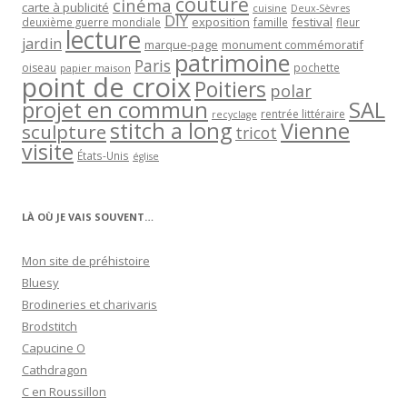
couture
cinéma
carte à publicité
cuisine
Deux-Sèvres
DIY
exposition
festival
famille
deuxième guerre mondiale
fleur
lecture
jardin
marque-page
monument commémoratif
patrimoine
Paris
oiseau
papier maison
pochette
point de croix
Poitiers
polar
projet en commun
SAL
rentrée littéraire
recyclage
stitch a long
Vienne
sculpture
tricot
visite
États-Unis
église
LÀ OÙ JE VAIS SOUVENT…
Mon site de préhistoire
Bluesy
Brodineries et charivaris
Brodstitch
Capucine O
Cathdragon
C en Roussillon