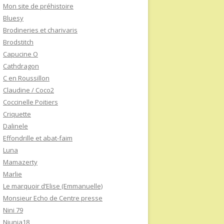
Mon site de préhistoire
Bluesy
Brodineries et charivaris
Brodstitch
Capucine O
Cathdragon
C en Roussillon
Claudine / Coco2
Coccinelle Poitiers
Criquette
Dalinele
Effondrille et abat-faim
Luna
Mamazerty
Marlie
Le marquoir d’Elise (Emmanuelle)
Monsieur Echo de Centre presse
Nini 79
Niunia18