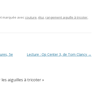
 et marquée avec
couture
,
étui
,
rangement aiguille à tricoter
,
ures, 5e
Lecture : Op Center 3, de Tom Clancy
→
les aiguilles à tricoter
»