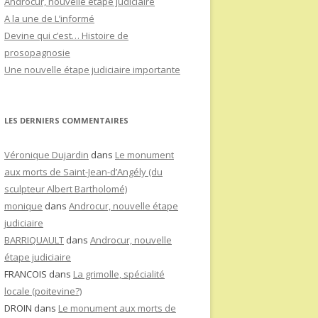
Androcur, nouvelle étape judiciaire
A la une de L’informé
Devine qui c’est… Histoire de
prosopagnosie
Une nouvelle étape judiciaire importante
LES DERNIERS COMMENTAIRES
Véronique Dujardin
dans
Le monument
aux morts de Saint-Jean-d’Angély (du
sculpteur Albert Bartholomé)
monique
dans
Androcur, nouvelle étape
judiciaire
BARRIQUAULT
dans
Androcur, nouvelle
étape judiciaire
FRANCOIS
dans
La grimolle, spécialité
locale (poitevine?)
DROIN
dans
Le monument aux morts de