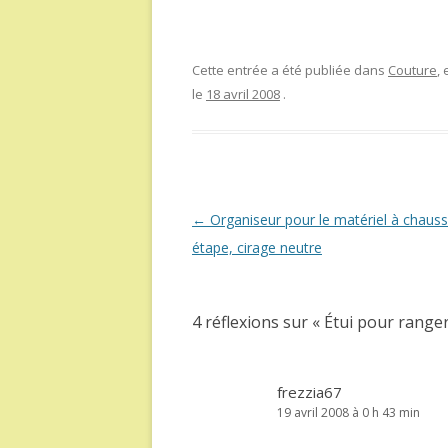
Cette entrée a été publiée dans
Couture
,
le
18 avril 2008
.
Navigation
←
Organiseur pour le matériel à chauss
des
étape, cirage neutre
articles
4 réflexions sur «
Étui pour ranger 
frezzia67
19 avril 2008 à 0 h 43 min