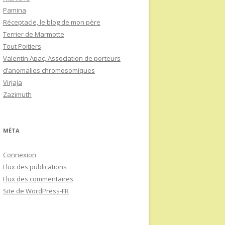
Pamina
Réceptacle, le blog de mon père
Terrier de Marmotte
Tout Poitiers
Valentin Apac, Association de porteurs
d’anomalies chromosomiques
Virjaja
Zazimuth
MÉTA
Connexion
Flux des publications
Flux des commentaires
Site de WordPress-FR