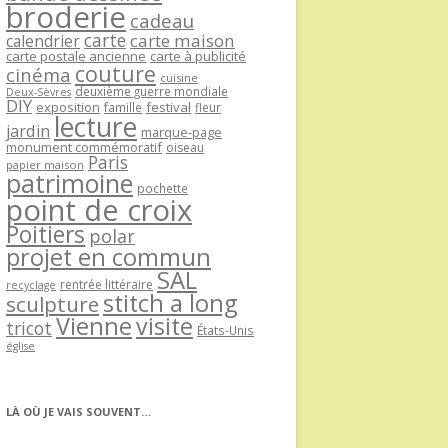
broderie
cadeau
carte
carte maison
calendrier
carte postale ancienne
carte à publicité
couture
cinéma
cuisine
deuxième guerre mondiale
Deux-Sèvres
DIY
exposition
festival
famille
fleur
lecture
jardin
marque-page
monument commémoratif
oiseau
Paris
papier maison
patrimoine
pochette
point de croix
Poitiers
polar
projet en commun
SAL
rentrée littéraire
recyclage
stitch a long
sculpture
Vienne
visite
tricot
États-Unis
église
LÀ OÙ JE VAIS SOUVENT…