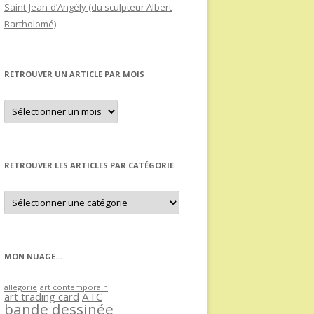
Saint-Jean-d’Angély (du sculpteur Albert
Bartholomé)
RETROUVER UN ARTICLE PAR MOIS
Retrouver
un
article
par
mois
RETROUVER LES ARTICLES PAR CATÉGORIE
Retrouver
les
articles
par
catégorie
MON NUAGE…
allégorie
art contemporain
art trading card
ATC
bande dessinée