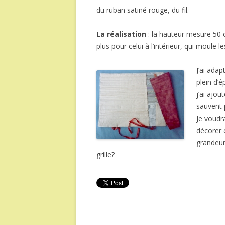
du ruban satiné rouge, du fil.
La réalisation
: la hauteur mesure 50 c
plus pour celui à l’intérieur, qui moule les
J’ai adap
plein d’é
j’ai ajou
sauvent p
Je voudr
décorer c
grandeur 
grille?