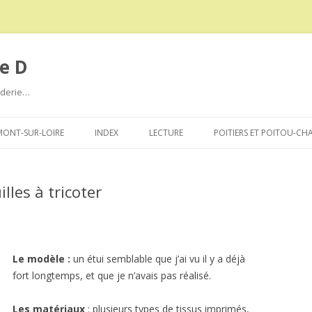
e D
roderie…
Aller
au
ONT-SUR-LOIRE
INDEX
LECTURE
POITIERS ET POITOU-CH
contenu
lles à tricoter
Le modèle :
un étui semblable que j’ai vu il y a déjà
fort longtemps, et que je n’avais pas réalisé.
Les matériaux
: plusieurs types de tissus imprimés,