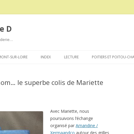
e D
roderie…
Aller
au
ONT-SUR-LOIRE
INDEX
LECTURE
POITIERS ET POITOU-CH
contenu
m… le superbe colis de Mariette
Avec Mariette, nous
poursuivons l’échange
organisé par
Amandine /
Xermaandco
autour des grilles