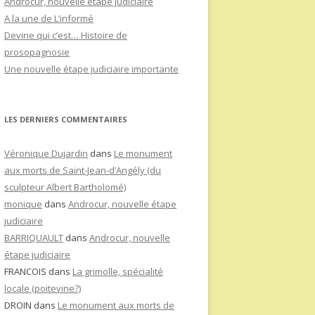
Androcur, nouvelle étape judiciaire
A la une de L’informé
Devine qui c’est… Histoire de
prosopagnosie
Une nouvelle étape judiciaire importante
LES DERNIERS COMMENTAIRES
Véronique Dujardin
dans
Le monument
aux morts de Saint-Jean-d’Angély (du
sculpteur Albert Bartholomé)
monique
dans
Androcur, nouvelle étape
judiciaire
BARRIQUAULT
dans
Androcur, nouvelle
étape judiciaire
FRANCOIS
dans
La grimolle, spécialité
locale (poitevine?)
DROIN
dans
Le monument aux morts de