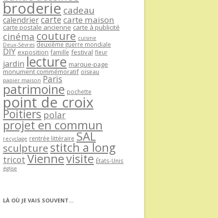
broderie
cadeau
carte
carte maison
calendrier
carte postale ancienne
carte à publicité
couture
cinéma
cuisine
deuxième guerre mondiale
Deux-Sèvres
DIY
exposition
festival
famille
fleur
lecture
jardin
marque-page
monument commémoratif
oiseau
Paris
papier maison
patrimoine
pochette
point de croix
Poitiers
polar
projet en commun
SAL
rentrée littéraire
recyclage
stitch a long
sculpture
Vienne
visite
tricot
États-Unis
église
LÀ OÙ JE VAIS SOUVENT…