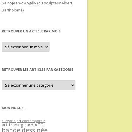
Saint-Jean-d’Angély (du sculpteur Albert
Bartholomé)
RETROUVER UN ARTICLE PAR MOIS
Retrouver
un
article
par
mois
RETROUVER LES ARTICLES PAR CATÉGORIE
Retrouver
les
articles
par
catégorie
MON NUAGE…
allégorie
art contemporain
art trading card
ATC
bande dessinée