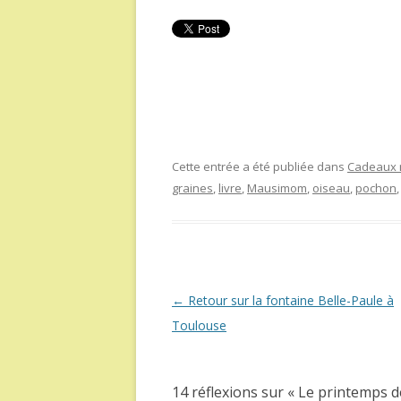
Cette entrée a été publiée dans
Cadeaux r
graines
,
livre
,
Mausimom
,
oiseau
,
pochon
Navigation
←
Retour sur la fontaine Belle-Paule à
des
Toulouse
articles
14 réflexions sur «
Le printemps d