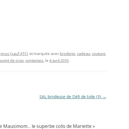
eçus (sauf ATC)
, et marquée avec
broderie
,
cadeau
,
couture
,
,
point de croix
,
printemps
, le
4 avril 2010
.
SAL brodeuse de Défi de toile (3)
→
e Mausimom… le superbe colis de Mariette
»