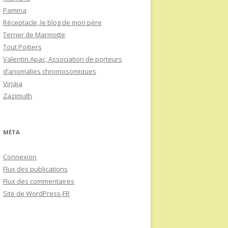
Pamina
Réceptacle, le blog de mon père
Terrier de Marmotte
Tout Poitiers
Valentin Apac, Association de porteurs
d’anomalies chromosomiques
Virjaja
Zazimuth
MÉTA
Connexion
Flux des publications
Flux des commentaires
Site de WordPress-FR