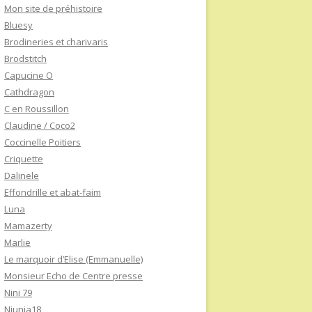
Mon site de préhistoire
Bluesy
Brodineries et charivaris
Brodstitch
Capucine O
Cathdragon
C en Roussillon
Claudine / Coco2
Coccinelle Poitiers
Criquette
Dalinele
Effondrille et abat-faim
Luna
Mamazerty
Marlie
Le marquoir d’Elise (Emmanuelle)
Monsieur Echo de Centre presse
Nini 79
Niunia18