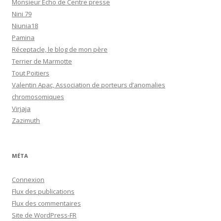
Monsieur Echo de Centre presse
Nini 79
Niunia18
Pamina
Réceptacle, le blog de mon père
Terrier de Marmotte
Tout Poitiers
Valentin Apac, Association de porteurs d’anomalies
chromosomiques
Virjaja
Zazimuth
MÉTA
Connexion
Flux des publications
Flux des commentaires
Site de WordPress-FR