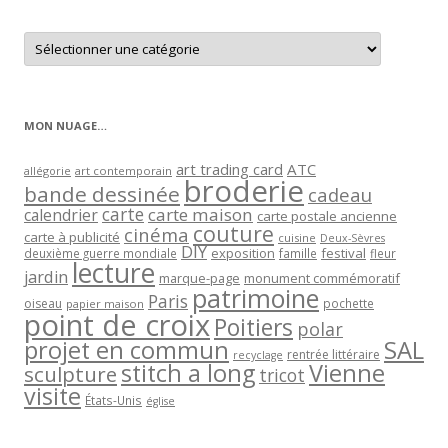
Retrouver
les
articles
par
catégorie
MON NUAGE…
art trading card
ATC
allégorie
art contemporain
broderie
bande dessinée
cadeau
carte
carte maison
calendrier
carte postale ancienne
couture
cinéma
carte à publicité
cuisine
Deux-Sèvres
DIY
exposition
festival
famille
deuxième guerre mondiale
fleur
lecture
jardin
marque-page
monument commémoratif
patrimoine
Paris
oiseau
papier maison
pochette
point de croix
Poitiers
polar
projet en commun
SAL
rentrée littéraire
recyclage
stitch a long
Vienne
sculpture
tricot
visite
États-Unis
église