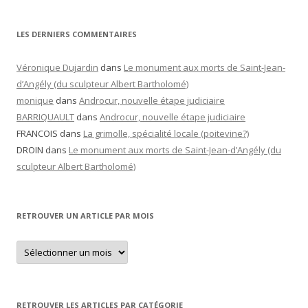
LES DERNIERS COMMENTAIRES
Véronique Dujardin
dans
Le monument aux morts de Saint-Jean-
d’Angély (du sculpteur Albert Bartholomé)
monique
dans
Androcur, nouvelle étape judiciaire
BARRIQUAULT
dans
Androcur, nouvelle étape judiciaire
FRANCOIS
dans
La grimolle, spécialité locale (poitevine?)
DROIN
dans
Le monument aux morts de Saint-Jean-d’Angély (du
sculpteur Albert Bartholomé)
RETROUVER UN ARTICLE PAR MOIS
Retrouver
un
article
par
mois
RETROUVER LES ARTICLES PAR CATÉGORIE