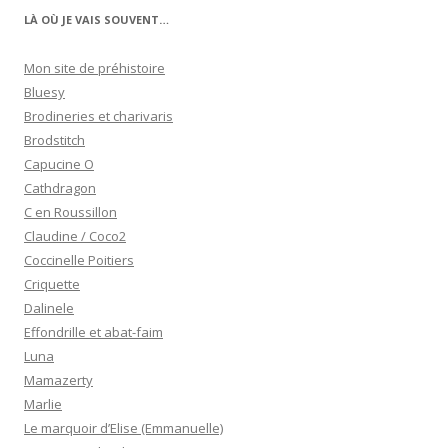
LÀ OÙ JE VAIS SOUVENT…
Mon site de préhistoire
Bluesy
Brodineries et charivaris
Brodstitch
Capucine O
Cathdragon
C en Roussillon
Claudine / Coco2
Coccinelle Poitiers
Criquette
Dalinele
Effondrille et abat-faim
Luna
Mamazerty
Marlie
Le marquoir d’Elise (Emmanuelle)