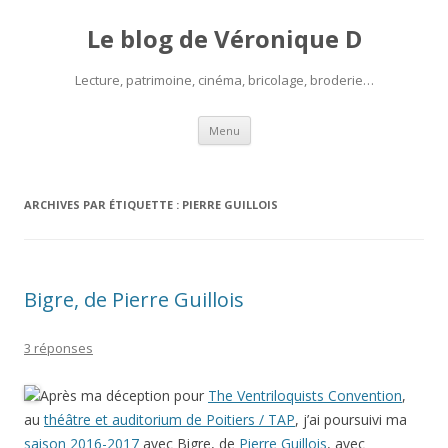
Le blog de Véronique D
Lecture, patrimoine, cinéma, bricolage, broderie…
Aller
Menu
au
contenu
ARCHIVES PAR ÉTIQUETTE :
PIERRE GUILLOIS
Bigre, de Pierre Guillois
3 réponses
Après ma déception pour
The Ventriloquists Convention
,
au
théâtre et auditorium de Poitiers / TAP
, j’ai poursuivi ma
saison 2016-2017
avec Bigre, de
Pierre Guillois
, avec