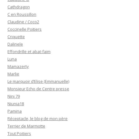
Cathdragon
C en Roussillon
Claudine / Coco2
Coccinelle Poitiers
Criquette
Dalinele
Effondrille et abat-faim
Luna
Mamazerty
Marlie
Le marquoir d’Elise (Emmanuelle)
Monsieur Echo de Centre presse
Nini 79
Niunia18
Pamina
Réceptacle, le blog de mon père
Terrier de Marmotte
Tout Poitiers