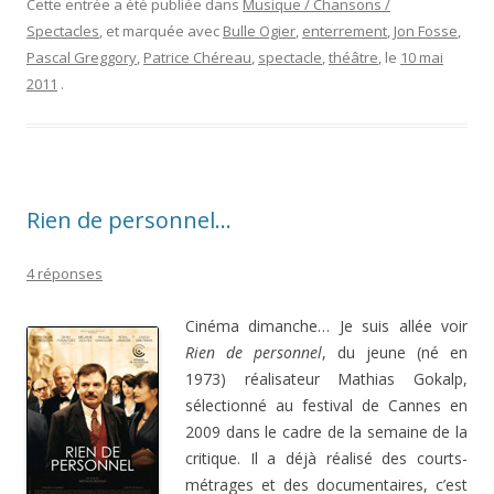
Cette entrée a été publiée dans
Musique / Chansons /
Spectacles
, et marquée avec
Bulle Ogier
,
enterrement
,
Jon Fosse
,
Pascal Greggory
,
Patrice Chéreau
,
spectacle
,
théâtre
, le
10 mai
2011
.
Rien de personnel…
4 réponses
Cinéma dimanche… Je suis allée voir
Rien de personnel
, du jeune (né en
1973) réalisateur Mathias Gokalp,
sélectionné au festival de Cannes en
2009 dans le cadre de la semaine de la
critique. Il a déjà réalisé des courts-
métrages et des documentaires, c’est