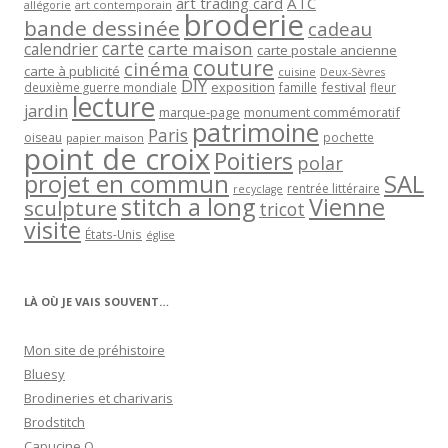
art trading card
ATC
allégorie
art contemporain
broderie
bande dessinée
cadeau
carte
carte maison
calendrier
carte postale ancienne
couture
cinéma
carte à publicité
cuisine
Deux-Sèvres
DIY
exposition
festival
famille
deuxième guerre mondiale
fleur
lecture
jardin
marque-page
monument commémoratif
patrimoine
Paris
oiseau
papier maison
pochette
point de croix
Poitiers
polar
projet en commun
SAL
rentrée littéraire
recyclage
stitch a long
Vienne
sculpture
tricot
visite
États-Unis
église
LÀ OÙ JE VAIS SOUVENT…
Mon site de préhistoire
Bluesy
Brodineries et charivaris
Brodstitch
Capucine O