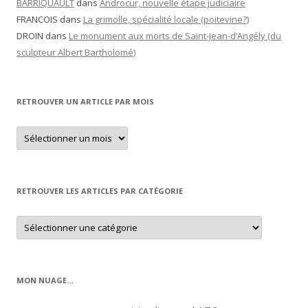
BARRIQUAULT
dans
Androcur, nouvelle étape judiciaire
FRANCOIS
dans
La grimolle, spécialité locale (poitevine?)
DROIN
dans
Le monument aux morts de Saint-Jean-d’Angély (du
sculpteur Albert Bartholomé)
RETROUVER UN ARTICLE PAR MOIS
Retrouver
un
article
par
mois
RETROUVER LES ARTICLES PAR CATÉGORIE
Retrouver
les
articles
par
catégorie
MON NUAGE…