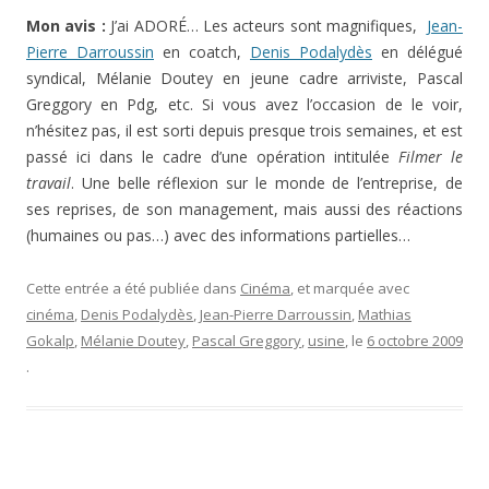
Mon avis :
J’ai ADORÉ… Les acteurs sont magnifiques,
Jean-
Pierre Darroussin
en coatch,
Denis Podalydès
en délégué
syndical, Mélanie Doutey en jeune cadre arriviste, Pascal
Greggory en Pdg, etc. Si vous avez l’occasion de le voir,
n’hésitez pas, il est sorti depuis presque trois semaines, et est
passé ici dans le cadre d’une opération intitulée
Filmer le
travail
. Une belle réflexion sur le monde de l’entreprise, de
ses reprises, de son management, mais aussi des réactions
(humaines ou pas…) avec des informations partielles…
Cette entrée a été publiée dans
Cinéma
, et marquée avec
cinéma
,
Denis Podalydès
,
Jean-Pierre Darroussin
,
Mathias
Gokalp
,
Mélanie Doutey
,
Pascal Greggory
,
usine
, le
6 octobre 2009
.