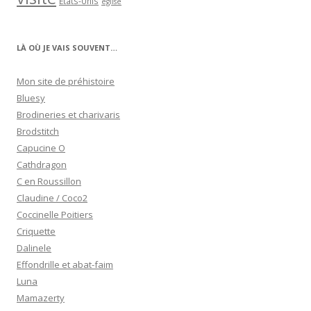
États-Unis
église
LÀ OÙ JE VAIS SOUVENT…
Mon site de préhistoire
Bluesy
Brodineries et charivaris
Brodstitch
Capucine O
Cathdragon
C en Roussillon
Claudine / Coco2
Coccinelle Poitiers
Criquette
Dalinele
Effondrille et abat-faim
Luna
Mamazerty