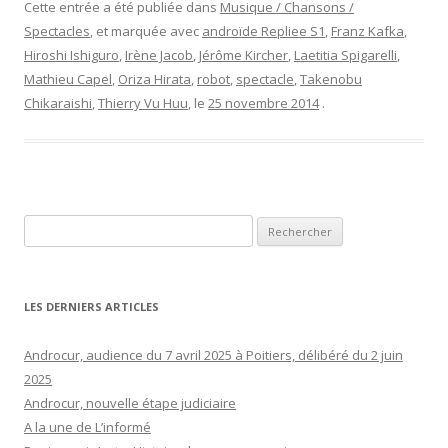
Cette entrée a été publiée dans
Musique / Chansons /
Spectacles
, et marquée avec
androïde Repliee S1
,
Franz Kafka
,
Hiroshi Ishiguro
,
Irène Jacob
,
Jérôme Kircher
,
Laetitia Spigarelli
,
Mathieu Capel
,
Oriza Hirata
,
robot
,
spectacle
,
Takenobu
Chikaraishi
,
Thierry Vu Huu
, le
25 novembre 2014
.
Rechercher :
LES DERNIERS ARTICLES
Androcur, audience du 7 avril 2025 à Poitiers, délibéré du 2 juin
2025
Androcur, nouvelle étape judiciaire
A la une de L’informé