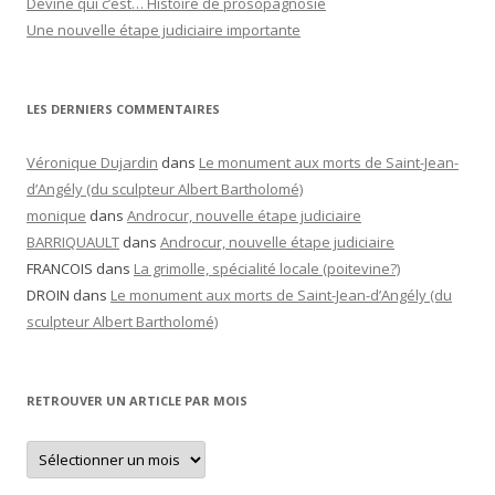
Devine qui c’est… Histoire de prosopagnosie
Une nouvelle étape judiciaire importante
LES DERNIERS COMMENTAIRES
Véronique Dujardin
dans
Le monument aux morts de Saint-Jean-
d’Angély (du sculpteur Albert Bartholomé)
monique
dans
Androcur, nouvelle étape judiciaire
BARRIQUAULT
dans
Androcur, nouvelle étape judiciaire
FRANCOIS
dans
La grimolle, spécialité locale (poitevine?)
DROIN
dans
Le monument aux morts de Saint-Jean-d’Angély (du
sculpteur Albert Bartholomé)
RETROUVER UN ARTICLE PAR MOIS
Retrouver
un
article
par