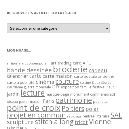
mois
RETROUVER LES ARTICLES PAR CATÉGORIE
Retrouver
les
articles
par
catégorie
MON NUAGE…
art trading card
ATC
allégorie
art contemporain
broderie
bande dessinée
cadeau
carte
carte maison
calendrier
carte postale ancienne
couture
cinéma
carte à publicité
cuisine
Deux-Sèvres
DIY
exposition
festival
famille
deuxième guerre mondiale
fleur
lecture
jardin
marque-page
monument commémoratif
patrimoine
Paris
oiseau
papier maison
pochette
point de croix
Poitiers
polar
projet en commun
SAL
rentrée littéraire
recyclage
stitch a long
Vienne
sculpture
tricot
visite