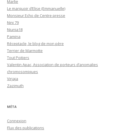
Marlie
Le marquoir d’Elise (Emmanuelle)
Monsieur Echo de Centre presse
Nini 79
Niunia18
Pamina
Réceptacle, le blog de mon père
Terrier de Marmotte
Tout Poitiers
Valentin Apac, Association de porteurs d’anomalies
chromosomiques
Virjaja
Zazimuth
MÉTA
Connexion
Flux des publications