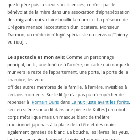
que le père puis la sœur sont licenciés, ce n’est pas le
bénévolat de la mère dans une association d’alphabétisation
des migrants qui va faire bouillir la marmite. La présence de
Grégoire menace l’acceptation d’un locataire, Monsieur
Darmon, un médecin réfugié spécialiste du cerveau [Thierry
Vu Huu]…
Le spectacle et mon avis
: Comme un personnage
principal, un lit, une fenêtre à l’arrière, un cadre qui marque le
mur vers le reste de l’appartement, une porte, la porte de la
chambre, les voix
off des autres membres de la famille, à l’arrière, invisibles à
certains moments. Sur le lit [je n’ai pas pu m’empêcher de
repenser à
Romain Duris
dans
La nuit juste avant les forêts
,
seul en scène sur un lit dans une pièce de Koltès] un robot,
corps métallique mais un masque blanc de théâtre
traditionnel japonais à la place de la tête et des mains
également gantées de blanc. La bouche, les lèvres, les yeux,
les bras, les mains bougent, la voix est enregistrée mais