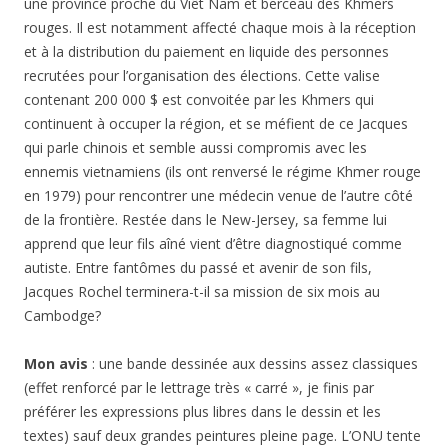
une province proche du Viêt Nam et berceau des Khmers
rouges. Il est notamment affecté chaque mois à la réception
et à la distribution du paiement en liquide des personnes
recrutées pour l’organisation des élections. Cette valise
contenant 200 000 $ est convoitée par les Khmers qui
continuent à occuper la région, et se méfient de ce Jacques
qui parle chinois et semble aussi compromis avec les
ennemis vietnamiens (ils ont renversé le régime Khmer rouge
en 1979) pour rencontrer une médecin venue de l’autre côté
de la frontière. Restée dans le New-Jersey, sa femme lui
apprend que leur fils aîné vient d’être diagnostiqué comme
autiste. Entre fantômes du passé et avenir de son fils,
Jacques Rochel terminera-t-il sa mission de six mois au
Cambodge?
Mon avis
: une bande dessinée aux dessins assez classiques
(effet renforcé par le lettrage très « carré », je finis par
préférer les expressions plus libres dans le dessin et les
textes) sauf deux grandes peintures pleine page. L’ONU tente