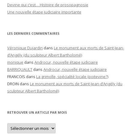
Devine qui c’est… Histoire de prosopagnosie
Une nouvelle étape judiciaire importante
LES DERNIERS COMMENTAIRES
Véronique Dujardin
dans
Le monument aux morts de Saint-Jean-
d’Angély (du sculpteur Albert Bartholomé)
monique
dans
Androcur, nouvelle étape judiciaire
BARRIQUAULT
dans
Androcur, nouvelle étape judiciaire
FRANCOIS
dans
La grimolle, spécialité locale (poitevine?)
DROIN
dans
Le monument aux morts de Saint-Jean-d’Angély (du
sculpteur Albert Bartholomé)
RETROUVER UN ARTICLE PAR MOIS
Retrouver
un
article