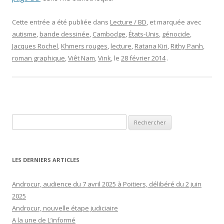
Cette entrée a été publiée dans
Lecture / BD
, et marquée avec
autisme
,
bande dessinée
,
Cambodge
,
États-Unis
,
génocide
,
Jacques Rochel
,
Khmers rouges
,
lecture
,
Ratana Kiri
,
Rithy Panh
,
roman graphique
,
Viêt Nam
,
Vink
, le
28 février 2014
.
Rechercher :
LES DERNIERS ARTICLES
Androcur, audience du 7 avril 2025 à Poitiers, délibéré du 2 juin
2025
Androcur, nouvelle étape judiciaire
A la une de L’informé