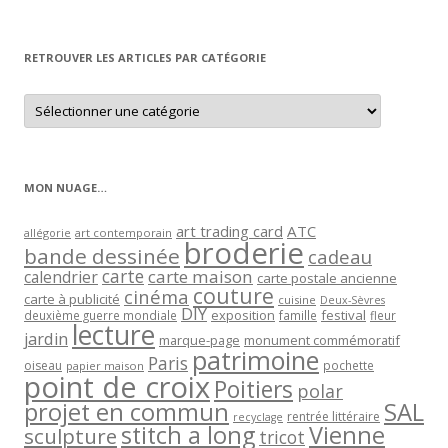
par
mois
RETROUVER LES ARTICLES PAR CATÉGORIE
Retrouver
les
articles
par
catégorie
MON NUAGE…
art trading card
ATC
allégorie
art contemporain
broderie
bande dessinée
cadeau
carte
carte maison
calendrier
carte postale ancienne
couture
cinéma
carte à publicité
cuisine
Deux-Sèvres
DIY
exposition
festival
famille
deuxième guerre mondiale
fleur
lecture
jardin
marque-page
monument commémoratif
patrimoine
Paris
oiseau
papier maison
pochette
point de croix
Poitiers
polar
projet en commun
SAL
rentrée littéraire
recyclage
stitch a long
Vienne
sculpture
tricot