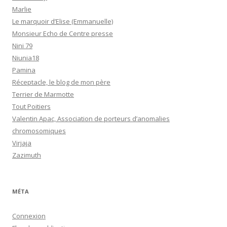
Marlie
Le marquoir d’Elise (Emmanuelle)
Monsieur Echo de Centre presse
Nini 79
Niunia18
Pamina
Réceptacle, le blog de mon père
Terrier de Marmotte
Tout Poitiers
Valentin Apac, Association de porteurs d’anomalies
chromosomiques
Virjaja
Zazimuth
MÉTA
Connexion