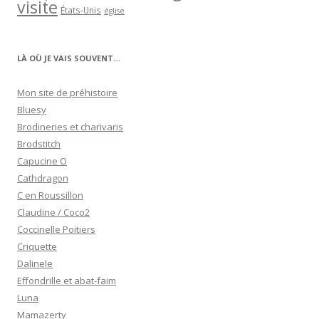
visite
États-Unis
église
LÀ OÙ JE VAIS SOUVENT…
Mon site de préhistoire
Bluesy
Brodineries et charivaris
Brodstitch
Capucine O
Cathdragon
C en Roussillon
Claudine / Coco2
Coccinelle Poitiers
Criquette
Dalinele
Effondrille et abat-faim
Luna
Mamazerty