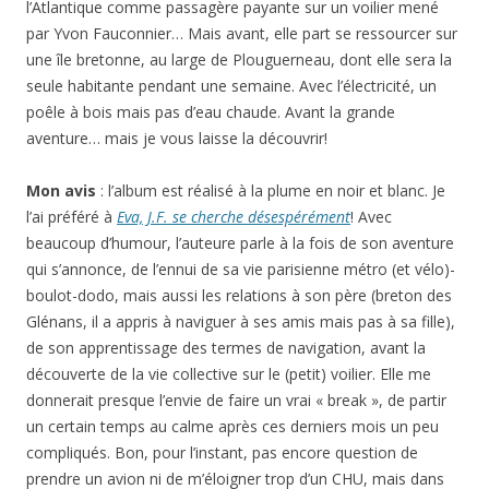
l’Atlantique comme passagère payante sur un voilier mené
par Yvon Fauconnier… Mais avant, elle part se ressourcer sur
une île bretonne, au large de Plouguerneau, dont elle sera la
seule habitante pendant une semaine. Avec l’électricité, un
poêle à bois mais pas d’eau chaude. Avant la grande
aventure… mais je vous laisse la découvrir!
Mon avis
: l’album est réalisé à la plume en noir et blanc. Je
l’ai préféré à
Eva, J.F. se cherche désespérément
! Avec
beaucoup d’humour, l’auteure parle à la fois de son aventure
qui s’annonce, de l’ennui de sa vie parisienne métro (et vélo)-
boulot-dodo, mais aussi les relations à son père (breton des
Glénans, il a appris à naviguer à ses amis mais pas à sa fille),
de son apprentissage des termes de navigation, avant la
découverte de la vie collective sur le (petit) voilier. Elle me
donnerait presque l’envie de faire un vrai « break », de partir
un certain temps au calme après ces derniers mois un peu
compliqués. Bon, pour l’instant, pas encore question de
prendre un avion ni de m’éloigner trop d’un CHU, mais dans