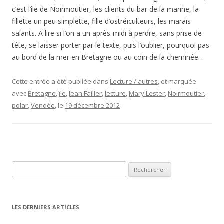
c’est l’île de Noirmoutier, les clients du bar de la marine, la
fillette un peu simplette, fille d’ostréiculteurs, les marais
salants. A lire si l’on a un après-midi à perdre, sans prise de
tête, se laisser porter par le texte, puis l’oublier, pourquoi pas
au bord de la mer en Bretagne ou au coin de la cheminée…
Cette entrée a été publiée dans
Lecture / autres
, et marquée
avec
Bretagne
,
île
,
Jean Failler
,
lecture
,
Mary Lester
,
Noirmoutier
,
polar
,
Vendée
, le
19 décembre 2012
.
Rechercher :
LES DERNIERS ARTICLES