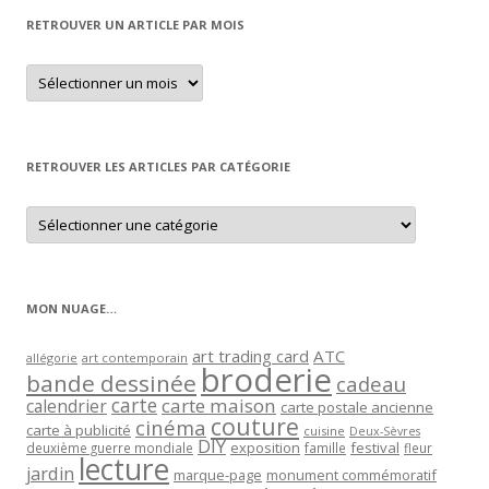
RETROUVER UN ARTICLE PAR MOIS
Retrouver
un
article
par
mois
RETROUVER LES ARTICLES PAR CATÉGORIE
Retrouver
les
articles
par
catégorie
MON NUAGE…
art trading card
ATC
allégorie
art contemporain
broderie
bande dessinée
cadeau
carte
carte maison
calendrier
carte postale ancienne
couture
cinéma
carte à publicité
cuisine
Deux-Sèvres
DIY
exposition
festival
famille
deuxième guerre mondiale
fleur
lecture
jardin
marque-page
monument commémoratif