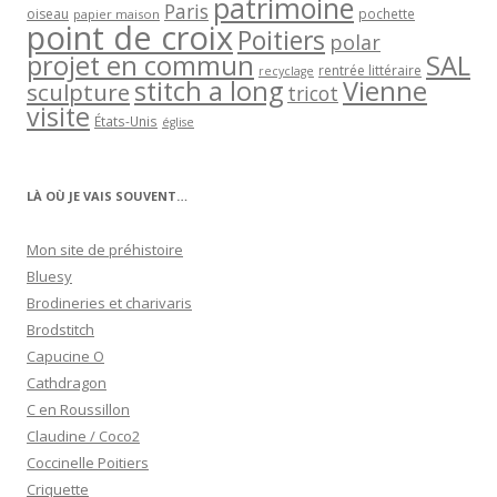
patrimoine
Paris
oiseau
papier maison
pochette
point de croix
Poitiers
polar
projet en commun
SAL
rentrée littéraire
recyclage
stitch a long
Vienne
sculpture
tricot
visite
États-Unis
église
LÀ OÙ JE VAIS SOUVENT…
Mon site de préhistoire
Bluesy
Brodineries et charivaris
Brodstitch
Capucine O
Cathdragon
C en Roussillon
Claudine / Coco2
Coccinelle Poitiers
Criquette