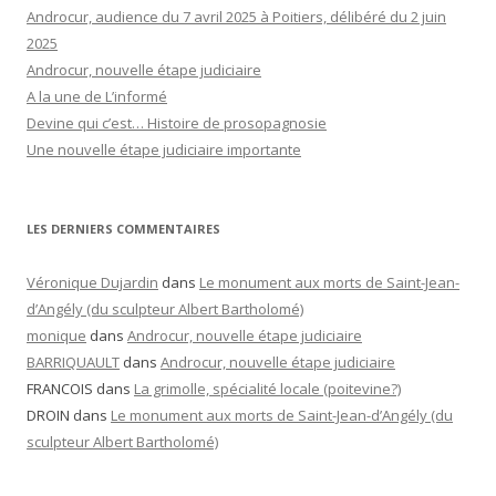
Androcur, audience du 7 avril 2025 à Poitiers, délibéré du 2 juin
2025
Androcur, nouvelle étape judiciaire
A la une de L’informé
Devine qui c’est… Histoire de prosopagnosie
Une nouvelle étape judiciaire importante
LES DERNIERS COMMENTAIRES
Véronique Dujardin
dans
Le monument aux morts de Saint-Jean-
d’Angély (du sculpteur Albert Bartholomé)
monique
dans
Androcur, nouvelle étape judiciaire
BARRIQUAULT
dans
Androcur, nouvelle étape judiciaire
FRANCOIS
dans
La grimolle, spécialité locale (poitevine?)
DROIN
dans
Le monument aux morts de Saint-Jean-d’Angély (du
sculpteur Albert Bartholomé)