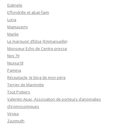
Dalinele
Effondrille et abat-faim
Luna
Mamazerty
Marlie
Le marquoir d’Elise (Emmanuelle)
Monsieur Echo de Centre presse
Nini 79
Niunia18
Pamina
Réceptacle, le blog de mon père
Terrier de Marmotte
Tout Poitiers
Valentin Apac, Association de porteurs d’anomalies
chromosomiques
Virjaja
Zazimuth