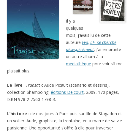
Il y a
quelques
mois, j’avais lu de cette
auteure
Eva, J.F. se cherche
désespérément
, j’ai emprunté
un autre album à la
médiathèque
pour voir s’il me
plaisait plus.
Le livre
:
Transat
d’Aude Picault (scénario et dessins),
collection Shampoing,
éditions Delcourt
, 2009, 170 pages,
ISBN 978-2-7560-1798-3.
L’histoire
: de nos jours à Paris puis sur l’île de Stagadon et
un voilier. Aude, graphiste, la trentaine, en a marre de sa vie
parisienne. Une opportunité s’offre à elle pour traverser