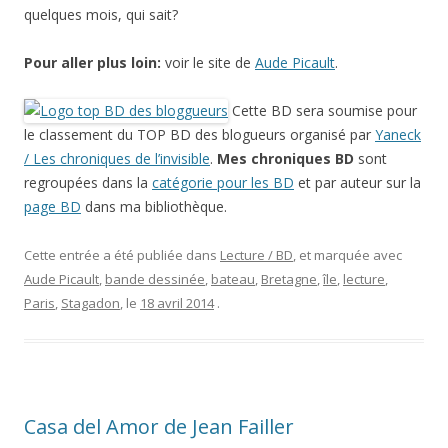
quelques mois, qui sait?
Pour aller plus loin:
voir le site de
Aude Picault
.
Cette BD sera soumise pour
le classement du TOP BD des blogueurs organisé par
Yaneck
/ Les chroniques de l’invisible
.
Mes chroniques BD
sont
regroupées dans la
catégorie pour les BD
et par auteur sur la
page BD
dans ma bibliothèque.
Cette entrée a été publiée dans
Lecture / BD
, et marquée avec
Aude Picault
,
bande dessinée
,
bateau
,
Bretagne
,
île
,
lecture
,
Paris
,
Stagadon
, le
18 avril 2014
.
Casa del Amor de Jean Failler