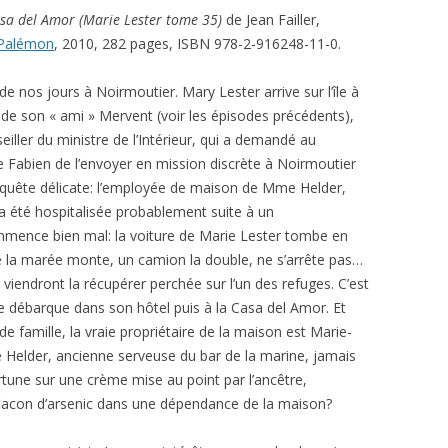
sa del Amor (Marie Lester tome 35)
de Jean Failler,
 Palémon
, 2010, 282 pages, ISBN 978-2-916248-11-0.
 de nos jours à Noirmoutier. Mary Lester arrive sur l’île à
de son « ami » Mervent (voir les épisodes précédents),
iller du ministre de l’Intérieur, qui a demandé au
 Fabien de l’envoyer en mission discrète à Noirmoutier
quête délicate: l’employée de maison de Mme Helder,
a été hospitalisée probablement suite à un
ence bien mal: la voiture de Marie Lester tombe en
e la marée monte, un camion la double, ne s’arrête pas…
i viendront la récupérer perchée sur l’un des refuges. C’est
e débarque dans son hôtel puis à la Casa del Amor. Et
 famille, la vraie propriétaire de la maison est Marie-
Helder, ancienne serveuse du bar de la marine, jamais
ortune sur une crème mise au point par l’ancêtre,
lacon d’arsenic dans une dépendance de la maison?