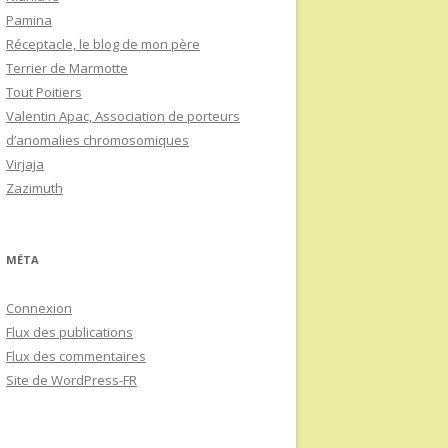
Pamina
Réceptacle, le blog de mon père
Terrier de Marmotte
Tout Poitiers
Valentin Apac, Association de porteurs
d’anomalies chromosomiques
Virjaja
Zazimuth
MÉTA
Connexion
Flux des publications
Flux des commentaires
Site de WordPress-FR