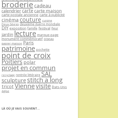
broderie
cadeau
carte
carte maison
calendrier
carte postale ancienne
carte à publicité
couture
cinéma
cuisine
deuxième guerre mondiale
Deux-Sèvres
DIY
exposition
festival
famille
fleur
lecture
jardin
marque-page
monument commémoratif
oiseau
Paris
papier maison
patrimoine
pochette
point de croix
Poitiers
polar
projet en commun
SAL
rentrée littéraire
recyclage
stitch a long
sculpture
Vienne
visite
tricot
États-Unis
église
LÀ OÙ JE VAIS SOUVENT…