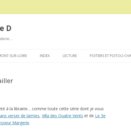
e D
roderie…
Aller
au
ONT-SUR-LOIRE
INDEX
LECTURE
POITIERS ET POITOU-CH
contenu
iller
eté à la librairie… comme toute cette série dont je vous
ans verser de larmes
,
Villa des Quatre Vents
et de
Le 3e
fesseur Margerie
.