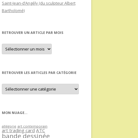
Saint-Jean-d’Angély (du sculpteur Albert
Bartholomé)
RETROUVER UN ARTICLE PAR MOIS
Retrouver
un
article
par
mois
RETROUVER LES ARTICLES PAR CATÉGORIE
Retrouver
les
articles
par
catégorie
MON NUAGE…
allégorie
art contemporain
art trading card
ATC
bande dessinée