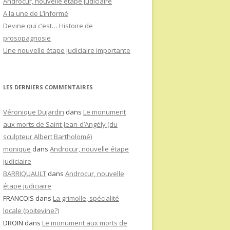
Androcur, nouvelle étape judiciaire
A la une de L’informé
Devine qui c’est… Histoire de
prosopagnosie
Une nouvelle étape judiciaire importante
LES DERNIERS COMMENTAIRES
Véronique Dujardin
dans
Le monument
aux morts de Saint-Jean-d’Angély (du
sculpteur Albert Bartholomé)
monique
dans
Androcur, nouvelle étape
judiciaire
BARRIQUAULT
dans
Androcur, nouvelle
étape judiciaire
FRANCOIS
dans
La grimolle, spécialité
locale (poitevine?)
DROIN
dans
Le monument aux morts de