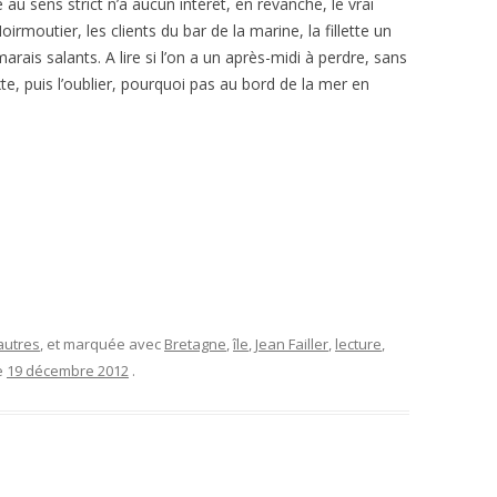
e au sens strict n’a aucun intérêt, en revanche, le vrai
irmoutier, les clients du bar de la marine, la fillette un
 marais salants. A lire si l’on a un après-midi à perdre, sans
exte, puis l’oublier, pourquoi pas au bord de la mer en
autres
, et marquée avec
Bretagne
,
île
,
Jean Failler
,
lecture
,
le
19 décembre 2012
.