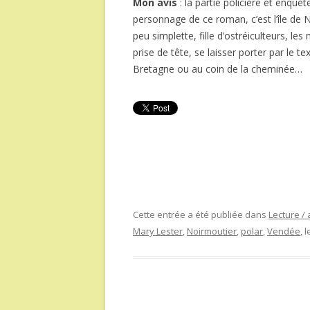
Mon avis
: la partie policière et enquêt
personnage de ce roman, c’est l’île de No
peu simplette, fille d’ostréiculteurs, les
prise de tête, se laisser porter par le t
Bretagne ou au coin de la cheminée…
Cette entrée a été publiée dans
Lecture / 
Mary Lester
,
Noirmoutier
,
polar
,
Vendée
, 