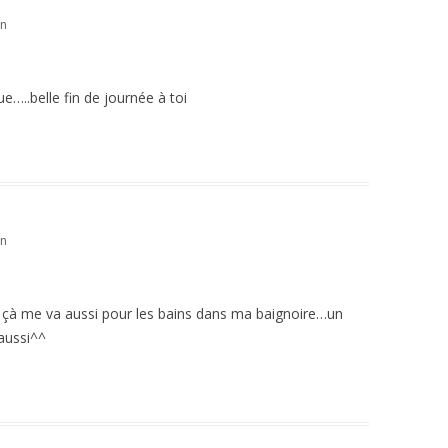
in
ue…..belle fin de journée à toi
in
çà me va aussi pour les bains dans ma baignoire…un
 aussi^^