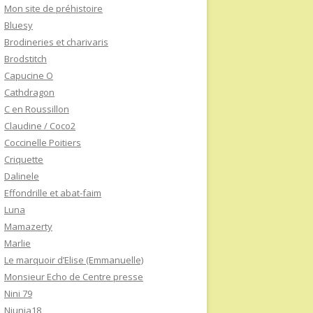
Mon site de préhistoire
Bluesy
Brodineries et charivaris
Brodstitch
Capucine O
Cathdragon
C en Roussillon
Claudine / Coco2
Coccinelle Poitiers
Criquette
Dalinele
Effondrille et abat-faim
Luna
Mamazerty
Marlie
Le marquoir d’Elise (Emmanuelle)
Monsieur Echo de Centre presse
Nini 79
Niunia18