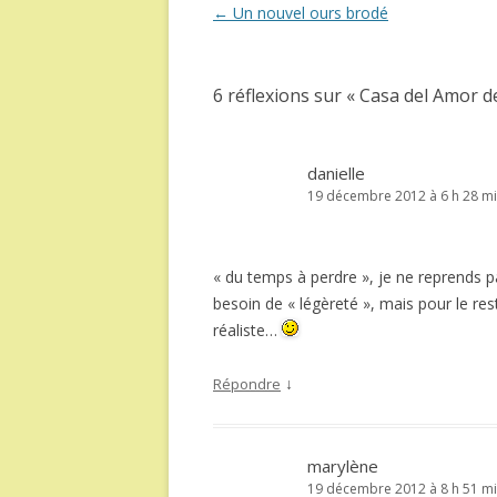
Navigation
←
Un nouvel ours brodé
des
articles
6 réflexions sur «
Casa del Amor de
danielle
19 décembre 2012 à 6 h 28 m
« du temps à perdre », je ne reprends pa
besoin de « légèreté », mais pour le res
réaliste…
↓
Répondre
marylène
19 décembre 2012 à 8 h 51 m