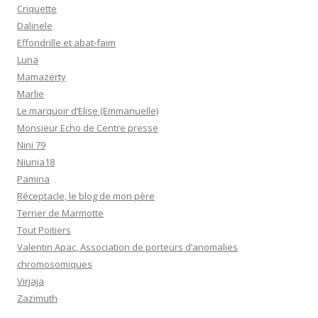
Criquette
Dalinele
Effondrille et abat-faim
Luna
Mamazerty
Marlie
Le marquoir d’Elise (Emmanuelle)
Monsieur Echo de Centre presse
Nini 79
Niunia18
Pamina
Réceptacle, le blog de mon père
Terrier de Marmotte
Tout Poitiers
Valentin Apac, Association de porteurs d’anomalies
chromosomiques
Virjaja
Zazimuth