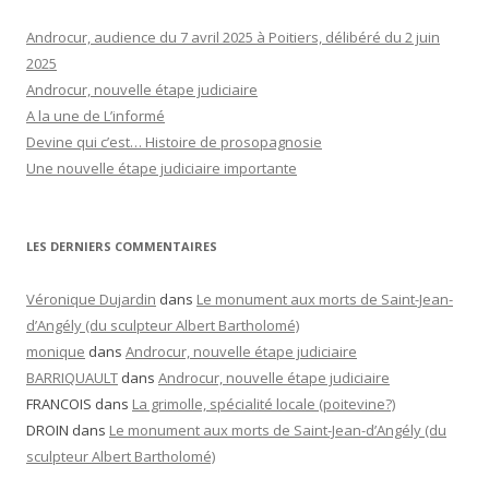
Androcur, audience du 7 avril 2025 à Poitiers, délibéré du 2 juin
2025
Androcur, nouvelle étape judiciaire
A la une de L’informé
Devine qui c’est… Histoire de prosopagnosie
Une nouvelle étape judiciaire importante
LES DERNIERS COMMENTAIRES
Véronique Dujardin
dans
Le monument aux morts de Saint-Jean-
d’Angély (du sculpteur Albert Bartholomé)
monique
dans
Androcur, nouvelle étape judiciaire
BARRIQUAULT
dans
Androcur, nouvelle étape judiciaire
FRANCOIS
dans
La grimolle, spécialité locale (poitevine?)
DROIN
dans
Le monument aux morts de Saint-Jean-d’Angély (du
sculpteur Albert Bartholomé)