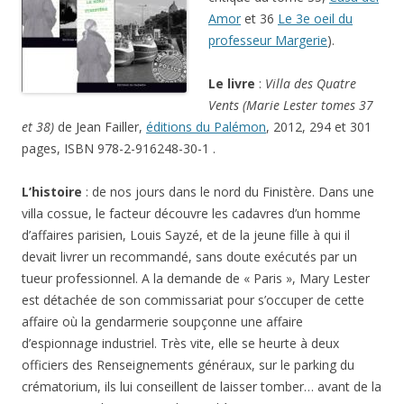
Amor
et 36
Le 3e oeil du
professeur Margerie
).
Le livre
:
Villa des Quatre
Vents (Marie Lester tomes 37
et 38)
de Jean Failler,
éditions du Palémon
, 2012, 294 et 301
pages, ISBN 978-2-916248-30-1 .
L’histoire
: de nos jours dans le nord du Finistère. Dans une
villa cossue, le facteur découvre les cadavres d’un homme
d’affaires parisien, Louis Sayzé, et de la jeune fille à qui il
devait livrer un recommandé, sans doute exécutés par un
tueur professionnel. A la demande de « Paris », Mary Lester
est détachée de son commissariat pour s’occuper de cette
affaire où la gendarmerie soupçonne une affaire
d’espionnage industriel. Très vite, elle se heurte à deux
officiers des Renseignements généraux, sur le parking du
crématorium, ils lui conseillent de laisser tomber… avant de la