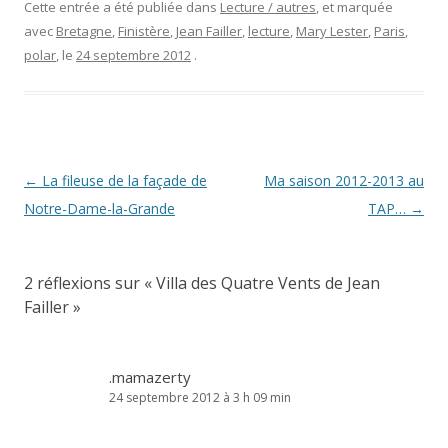
Cette entrée a été publiée dans
Lecture / autres
, et marquée
avec
Bretagne
,
Finistère
,
Jean Failler
,
lecture
,
Mary Lester
,
Paris
,
polar
, le
24 septembre 2012
.
Navigation
←
La fileuse de la façade de
Ma saison 2012-2013 au
des
Notre-Dame-la-Grande
TAP…
→
articles
2 réflexions sur «
Villa des Quatre Vents de Jean
Failler
»
.mamazerty
24 septembre 2012 à 3 h 09 min