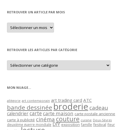
RETROUVER UN ARTICLE PAR MOIS
Retrouver
un
article
par
mois
RETROUVER LES ARTICLES PAR CATÉGORIE
Retrouver
les
articles
par
catégorie
MON NUAGE…
art trading card
ATC
allégorie
art contemporain
broderie
bande dessinée
cadeau
carte
carte maison
calendrier
carte postale ancienne
couture
cinéma
carte à publicité
cuisine
Deux-Sèvres
DIY
exposition
festival
famille
deuxième guerre mondiale
fleur