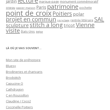
lecture
jardin
marque-page
monument commémoratif
patrimoine
Paris
oiseau
papier maison
pochette
point de croix
Poitiers
polar
projet en commun
SAL
rentrée littéraire
recyclage
stitch a long
Vienne
sculpture
tricot
visite
États-Unis
église
LÀ OÙ JE VAIS SOUVENT…
Mon site de préhistoire
Bluesy
Brodineries et charivaris
Brodstitch
Capucine O
Cathdragon
C en Roussillon
Claudine / Coco2
Coccinelle Poitiers