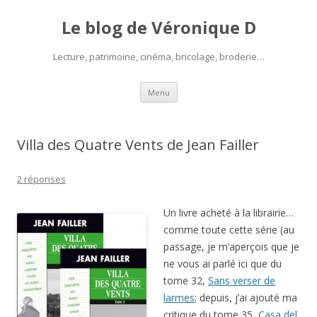
Le blog de Véronique D
Lecture, patrimoine, cinéma, bricolage, broderie…
Aller
Menu
au
contenu
Villa des Quatre Vents de Jean Failler
2 réponses
Un livre acheté à la librairie…
comme toute cette série (au
passage, je m’aperçois que je
ne vous ai parlé ici que du
tome 32,
Sans verser de
larmes
; depuis, j’ai ajouté ma
critique du tome 35,
Casa del