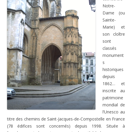
Notre-
Dame (ou
Sainte-
Marie) et
son cloître
sont
classés
monument
s
historiques
depuis
1862… et
inscrite au
patrimoine
mondial de
l’Unesco au
titre des chemins de Saint-Jacques-de-Compostelle en France
(78 édifices sont concernés) depuis 1998. Située à