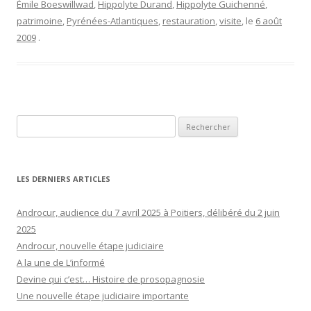
Émile Boeswillwad
,
Hippolyte Durand
,
Hippolyte Guichenné
,
patrimoine
,
Pyrénées-Atlantiques
,
restauration
,
visite
, le
6 août
2009
.
Rechercher :
LES DERNIERS ARTICLES
Androcur, audience du 7 avril 2025 à Poitiers, délibéré du 2 juin
2025
Androcur, nouvelle étape judiciaire
A la une de L’informé
Devine qui c’est… Histoire de prosopagnosie
Une nouvelle étape judiciaire importante