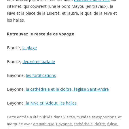
internet, qui couvrent l’une le pont Mayou (en travaux), la
Nive et la place de la Liberté, et l’autre, le quai de la Nive et
les halles.
Retrouvez le reste de ce voyage
Biarritz,
la plage
Biarritz,
deuxième ballade
Bayonne,
les fortifications
Bayonne,
la cathédrale et le cloître, l’église Saint-André
Bayonne,
la Nive et l’Adour, les halles
.
Cette entrée a été publiée dans
Visites, musées et expositions
, et
marquée avec
art gothique
,
Bayonne
,
cathédrale
,
cloître
,
église
,