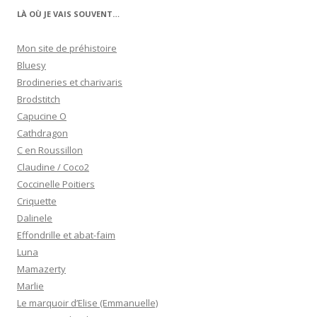
LÀ OÙ JE VAIS SOUVENT…
Mon site de préhistoire
Bluesy
Brodineries et charivaris
Brodstitch
Capucine O
Cathdragon
C en Roussillon
Claudine / Coco2
Coccinelle Poitiers
Criquette
Dalinele
Effondrille et abat-faim
Luna
Mamazerty
Marlie
Le marquoir d’Elise (Emmanuelle)