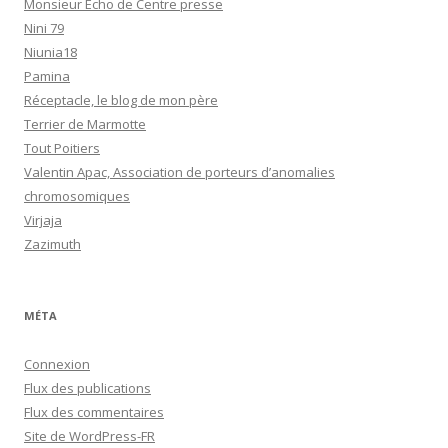
Monsieur Echo de Centre presse
Nini 79
Niunia18
Pamina
Réceptacle, le blog de mon père
Terrier de Marmotte
Tout Poitiers
Valentin Apac, Association de porteurs d’anomalies
chromosomiques
Virjaja
Zazimuth
MÉTA
Connexion
Flux des publications
Flux des commentaires
Site de WordPress-FR