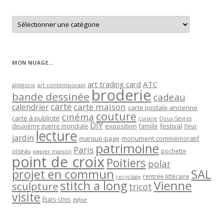
Retrouver
les
articles
par
catégorie
MON NUAGE…
art trading card
ATC
allégorie
art contemporain
broderie
bande dessinée
cadeau
carte
carte maison
calendrier
carte postale ancienne
couture
cinéma
carte à publicité
cuisine
Deux-Sèvres
DIY
exposition
festival
famille
deuxième guerre mondiale
fleur
lecture
jardin
marque-page
monument commémoratif
patrimoine
Paris
oiseau
papier maison
pochette
point de croix
Poitiers
polar
projet en commun
SAL
rentrée littéraire
recyclage
stitch a long
Vienne
sculpture
tricot
visite
États-Unis
église