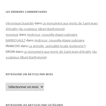
LES DERNIERS COMMENTAIRES
Véronique Dujardin
dans
Le monument aux morts de Saint-Jean-
d’Angély (du sculpteur Albert Bartholomé)
monique
dans
Androcur, nouvelle étape judiciaire
BARRIQUAULT
dans
Androcur, nouvelle étape judiciaire
FRANCOIS
dans
La grimolle, spécialité locale (poitevine?)
DROIN
dans
Le monument aux morts de Saint-Jean-d’Angély (du
sculpteur Albert Bartholomé)
RETROUVER UN ARTICLE PAR MOIS
Retrouver
un
article
par
mois
RETROUVER LES ARTICLES PAR CATÉGORIE