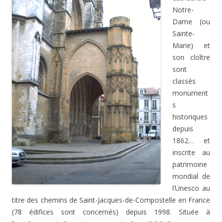
Notre-
Dame (ou
Sainte-
Marie) et
son cloître
sont
classés
monument
s
historiques
depuis
1862… et
inscrite au
patrimoine
mondial de
l’Unesco au
titre des chemins de Saint-Jacques-de-Compostelle en France
(78 édifices sont concernés) depuis 1998. Située à