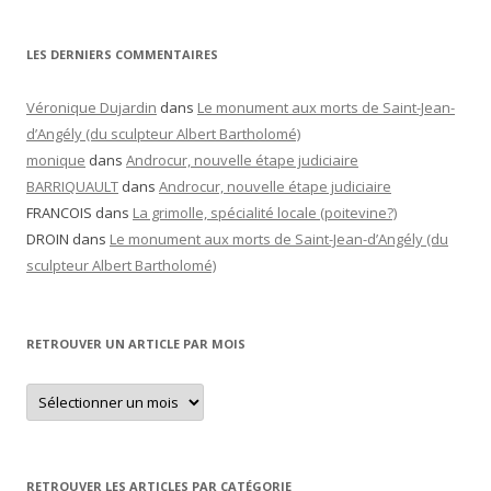
LES DERNIERS COMMENTAIRES
Véronique Dujardin
dans
Le monument aux morts de Saint-Jean-
d’Angély (du sculpteur Albert Bartholomé)
monique
dans
Androcur, nouvelle étape judiciaire
BARRIQUAULT
dans
Androcur, nouvelle étape judiciaire
FRANCOIS
dans
La grimolle, spécialité locale (poitevine?)
DROIN
dans
Le monument aux morts de Saint-Jean-d’Angély (du
sculpteur Albert Bartholomé)
RETROUVER UN ARTICLE PAR MOIS
Retrouver
un
article
par
mois
RETROUVER LES ARTICLES PAR CATÉGORIE