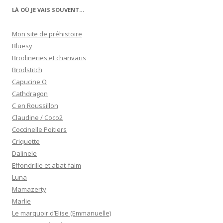
LÀ OÙ JE VAIS SOUVENT…
Mon site de préhistoire
Bluesy
Brodineries et charivaris
Brodstitch
Capucine O
Cathdragon
C en Roussillon
Claudine / Coco2
Coccinelle Poitiers
Criquette
Dalinele
Effondrille et abat-faim
Luna
Mamazerty
Marlie
Le marquoir d’Elise (Emmanuelle)