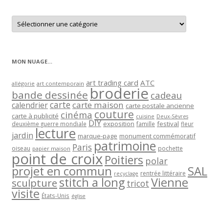
Retrouver
les
articles
par
catégorie
MON NUAGE…
art trading card
ATC
allégorie
art contemporain
broderie
bande dessinée
cadeau
carte
carte maison
calendrier
carte postale ancienne
couture
cinéma
carte à publicité
cuisine
Deux-Sèvres
DIY
exposition
festival
famille
deuxième guerre mondiale
fleur
lecture
jardin
marque-page
monument commémoratif
patrimoine
Paris
oiseau
papier maison
pochette
point de croix
Poitiers
polar
projet en commun
SAL
rentrée littéraire
recyclage
stitch a long
Vienne
sculpture
tricot
visite
États-Unis
église