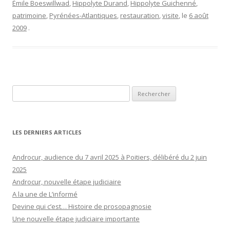
Émile Boeswillwad
,
Hippolyte Durand
,
Hippolyte Guichenné
,
patrimoine
,
Pyrénées-Atlantiques
,
restauration
,
visite
, le
6 août
2009
.
Rechercher :
LES DERNIERS ARTICLES
Androcur, audience du 7 avril 2025 à Poitiers, délibéré du 2 juin
2025
Androcur, nouvelle étape judiciaire
A la une de L’informé
Devine qui c’est… Histoire de prosopagnosie
Une nouvelle étape judiciaire importante