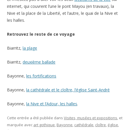
internet, qui couvrent l’une le pont Mayou (en travaux), la
Nive et la place de la Liberté, et l’autre, le quai de la Nive et
les halles.
Retrouvez le reste de ce voyage
Biarritz,
la plage
Biarritz,
deuxième ballade
Bayonne,
les fortifications
Bayonne,
la cathédrale et le cloître, l’église Saint-André
Bayonne,
la Nive et l’Adour, les halles
.
Cette entrée a été publiée dans
Visites, musées et expositions
, et
marquée avec
art gothique
,
Bayonne
,
cathédrale
,
cloître
,
église
,