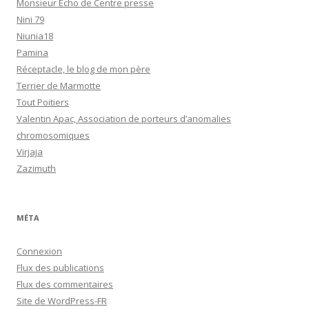
Monsieur Echo de Centre presse
Nini 79
Niunia18
Pamina
Réceptacle, le blog de mon père
Terrier de Marmotte
Tout Poitiers
Valentin Apac, Association de porteurs d’anomalies
chromosomiques
Virjaja
Zazimuth
MÉTA
Connexion
Flux des publications
Flux des commentaires
Site de WordPress-FR