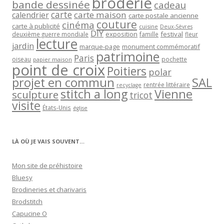
broderie
bande dessinée
cadeau
carte
carte maison
calendrier
carte postale ancienne
couture
cinéma
carte à publicité
cuisine
Deux-Sèvres
DIY
exposition
festival
famille
deuxième guerre mondiale
fleur
lecture
jardin
marque-page
monument commémoratif
patrimoine
Paris
oiseau
papier maison
pochette
point de croix
Poitiers
polar
projet en commun
SAL
rentrée littéraire
recyclage
stitch a long
Vienne
sculpture
tricot
visite
États-Unis
église
LÀ OÙ JE VAIS SOUVENT…
Mon site de préhistoire
Bluesy
Brodineries et charivaris
Brodstitch
Capucine O