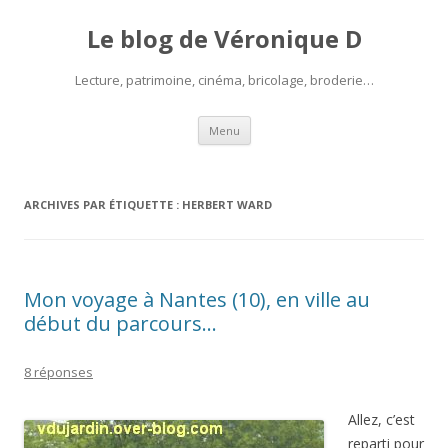
Le blog de Véronique D
Lecture, patrimoine, cinéma, bricolage, broderie…
Aller
Menu
au
contenu
ARCHIVES PAR ÉTIQUETTE :
HERBERT WARD
Mon voyage à Nantes (10), en ville au
début du parcours…
8 réponses
Allez, c’est
reparti pour