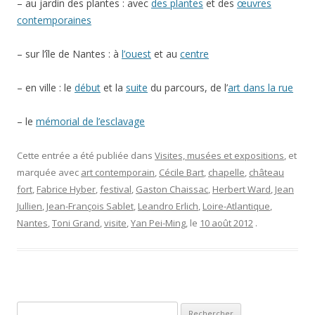
– au jardin des plantes : avec
des plantes
et des
œuvres
contemporaines
– sur l’île de Nantes : à
l’ouest
et au
centre
– en ville : le
début
et la
suite
du parcours, de l’
art dans la rue
– le
mémorial de l’esclavage
Cette entrée a été publiée dans
Visites, musées et expositions
, et
marquée avec
art contemporain
,
Cécile Bart
,
chapelle
,
château
fort
,
Fabrice Hyber
,
festival
,
Gaston Chaissac
,
Herbert Ward
,
Jean
Jullien
,
Jean-François Sablet
,
Leandro Erlich
,
Loire-Atlantique
,
Nantes
,
Toni Grand
,
visite
,
Yan Pei-Ming
, le
10 août 2012
.
Rechercher :