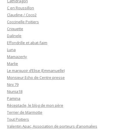
Cathdragon
C en Roussillon
Claudine / Coco2
Coccinelle Poitiers
Criquette
Dalinele
Effondrille et abat-faim
Luna
Mamazerty
Marlie
Le marquoir d’Elise (Emmanuelle)
Monsieur Echo de Centre presse
Nini 79
Niunia18
Pamina
Réceptacle, le blog de mon père
Terrier de Marmotte
Tout Poitiers
Valentin Apac, Association de porteurs d’anomalies