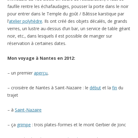
faufile rentre les échafaudages, pousser la porte dans le noir
pour entrer dans le Temple du goût / Bâtisse karstique par
l’
atelier polyhèdre
. Ils ont créé des objets décalés, de grands
verres, un lustre au-dessus d’un bar, un service de table géant
noir, etc., dans lesquels il est possible de manger sur
réservation à certaines dates.
Mon voyage à Nantes en 2012:
– un premier
aperçu
,
– croisière de Nantes à Saint-Nazaire : le
début
et la
fin
du
trajet
– à
Saint-Nazaire
– ça
grimpe
: trois plates-formes et le mont Gerbier de Jonc