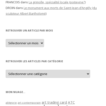
FRANCOIS
dans
La grimolle, spécialité locale (poitevine?)
DROIN
dans
Le monument aux morts de Saint-Jean-d’Angély (du
sculpteur Albert Bartholomé)
RETROUVER UN ARTICLE PAR MOIS
Retrouver
un
article
par
mois
RETROUVER LES ARTICLES PAR CATÉGORIE
Retrouver
les
articles
par
catégorie
MON NUAGE…
art trading card
ATC
allégorie
art contemporain