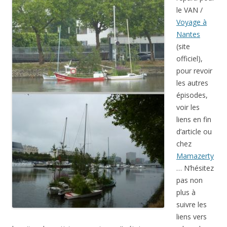
le VAN /
Voyage à
Nantes
(site
officiel),
pour revoir
les autres
épisodes,
voir les
liens en fin
d’article ou
chez
Mamazerty
… N’hésitez
pas non
plus à
suivre les
liens vers