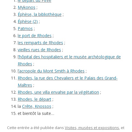
le départ du Pirée
Mykonos
;
Éphèse, la bibliothèque
;
Éphèse (2)
;
Patmos
;
le port de Rhodes
;
les remparts de Rhodes
;
vieilles rues de Rhodes
;
l’hôpital des hospitaliers et le musée archéologique de
Rhodes
;
l’acropole du Mont Smith à Rhodes
;
Rhodes, la rue des Chevaliers et le Palais des Grand-
Maîtres
;
Rhodes, une villa envahie par la végétation
;
Rhodes, le départ
;
la
Crête, Knossos
;
et bientôt la suite…
Cette entrée a été publiée dans
Visites, musées et expositions
, et