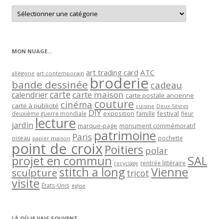
Retrouver
les
articles
par
catégorie
MON NUAGE…
art trading card
ATC
allégorie
art contemporain
broderie
bande dessinée
cadeau
carte
carte maison
calendrier
carte postale ancienne
couture
cinéma
carte à publicité
cuisine
Deux-Sèvres
DIY
exposition
festival
famille
deuxième guerre mondiale
fleur
lecture
jardin
marque-page
monument commémoratif
patrimoine
Paris
oiseau
papier maison
pochette
point de croix
Poitiers
polar
projet en commun
SAL
rentrée littéraire
recyclage
stitch a long
Vienne
sculpture
tricot
visite
États-Unis
église
LÀ OÙ JE VAIS SOUVENT…