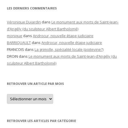
LES DERNIERS COMMENTAIRES
Véronique Dujardin
dans
Le monument aux morts de Saint-Jean-
d’Angély (du sculpteur Albert Bartholomé)
monique
dans
Androcur, nouvelle étape judiciaire
BARRIQUAULT
dans
Androcur, nouvelle étape judiciaire
FRANCOIS
dans
La grimolle, spécialité locale (poitevine?)
DROIN
dans
Le monument aux morts de Saint-Jean-d’Angély (du
sculpteur Albert Bartholomé)
RETROUVER UN ARTICLE PAR MOIS
Retrouver
un
article
par
mois
RETROUVER LES ARTICLES PAR CATÉGORIE