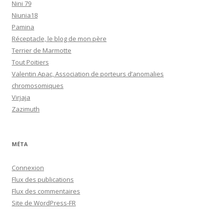
Nini 79
Niunia18
Pamina
Réceptacle, le blog de mon père
Terrier de Marmotte
Tout Poitiers
Valentin Apac, Association de porteurs d’anomalies
chromosomiques
Virjaja
Zazimuth
MÉTA
Connexion
Flux des publications
Flux des commentaires
Site de WordPress-FR