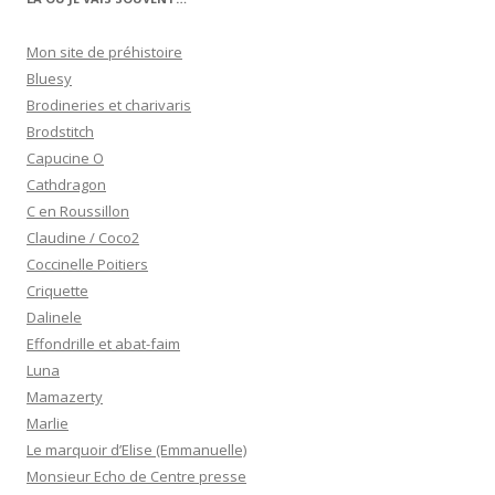
Mon site de préhistoire
Bluesy
Brodineries et charivaris
Brodstitch
Capucine O
Cathdragon
C en Roussillon
Claudine / Coco2
Coccinelle Poitiers
Criquette
Dalinele
Effondrille et abat-faim
Luna
Mamazerty
Marlie
Le marquoir d’Elise (Emmanuelle)
Monsieur Echo de Centre presse