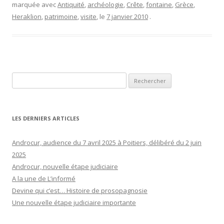
marquée avec
Antiquité
,
archéologie
,
Crête
,
fontaine
,
Grèce
,
Heraklion
,
patrimoine
,
visite
, le
7 janvier 2010
.
Rechercher :
LES DERNIERS ARTICLES
Androcur, audience du 7 avril 2025 à Poitiers, délibéré du 2 juin
2025
Androcur, nouvelle étape judiciaire
A la une de L’informé
Devine qui c’est… Histoire de prosopagnosie
Une nouvelle étape judiciaire importante